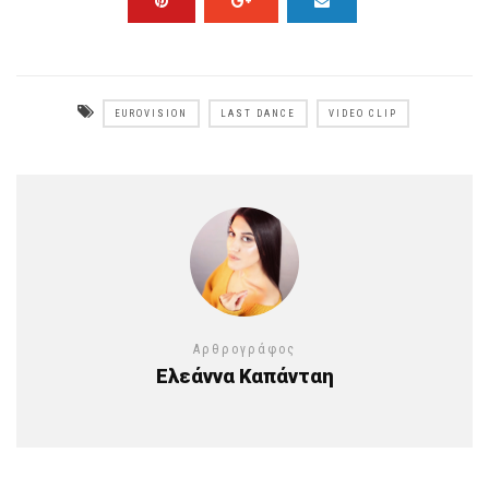
EUROVISION
LAST DANCE
VIDEO CLIP
Αρθρογράφος
Ελεάννα Καπάνταη