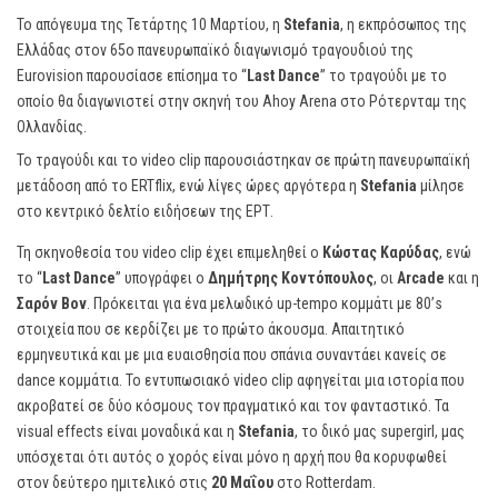
Το απόγευμα της Τετάρτης 10 Μαρτίου, η
Stefania
, η εκπρόσωπος της
Ελλάδας στον 65o πανευρωπαϊκό διαγωνισμό τραγουδιού της
Eurovision παρουσίασε επίσημα το “
Last Dance
” το τραγούδι με το
οποίο θα διαγωνιστεί στην σκηνή του Ahoy Arena στο Ρότερνταμ της
Ολλανδίας.
To τραγούδι και το video clip παρουσιάστηκαν σε πρώτη πανευρωπαϊκή
μετάδοση από το ERTflix, ενώ λίγες ώρες αργότερα η
Stefania
μίλησε
στο κεντρικό δελτίο ειδήσεων της ΕΡΤ.
Τη σκηνοθεσία του video clip έχει επιμεληθεί ο
Κώστας Καρύδας
, ενώ
το “
Last Dance
” υπογράφει ο
Δημήτρης Κοντόπουλος
, οι
Arcade
και η
Σαρόν Βον
. Πρόκειται για ένα μελωδικό up-tempo κομμάτι με 80’s
στοιχεία που σε κερδίζει με το πρώτο άκουσμα. Απαιτητικό
ερμηνευτικά και με μια ευαισθησία που σπάνια συναντάει κανείς σε
dance κομμάτια. Το εντυπωσιακό video clip αφηγείται μια ιστορία που
ακροβατεί σε δύο κόσμους τον πραγματικό και τον φανταστικό. Τα
visual effects είναι μοναδικά και η
Stefania
, το δικό μας supergirl, μας
υπόσχεται ότι αυτός ο χορός είναι μόνο η αρχή που θα κορυφωθεί
στον δεύτερο ημιτελικό στις
20 Μαΐου
στο Rotterdam.