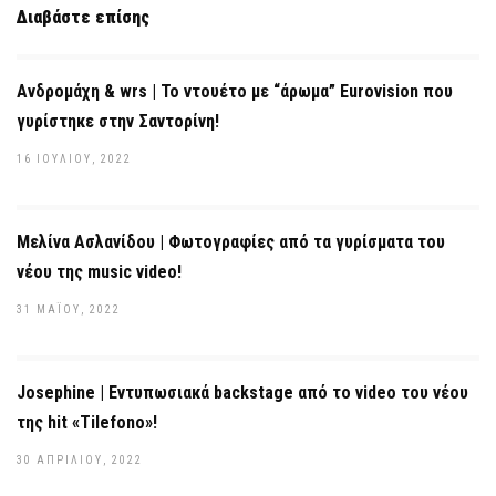
Διαβάστε επίσης
Ανδρομάχη & wrs | Το ντουέτο με “άρωμα” Eurovision που
γυρίστηκε στην Σαντορίνη!
16 ΙΟΥΛΊΟΥ, 2022
Μελίνα Ασλανίδου | Φωτογραφίες από τα γυρίσματα του
νέου της music video!
31 ΜΑΪ́ΟΥ, 2022
Josephine | Εντυπωσιακά backstage από το video του νέου
της hit «Tilefono»!
30 ΑΠΡΙΛΊΟΥ, 2022