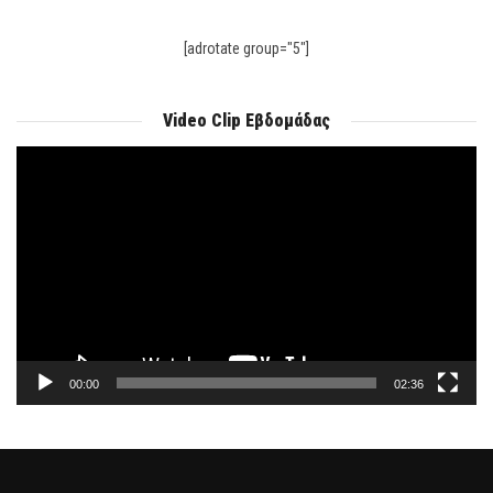
[adrotate group="5"]
Video Clip Εβδομάδας
Πρόγραμμα
Αναπαραγωγής
Βίντεο
00:00
02:36