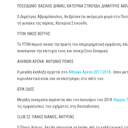
ΠΟΣΕΙΔΩΝΙΟ: ΒΑΣΙΛΗΣ ΔΗΜΑΣ, ΚΑΤΕΡΙΝΑ ΣΤΙΚΟΥΔΗ, ΔΗΜΗΤΡΗΣ Α
Ο Δημήτρης Αβραμόπουλος, θα βρίσκεται ακόμα μία φορά στο Ποσει
τη γυναίκα της παρέας, Κατερίνα Στικούδη.
ΥΤΟΝ: ΝΙΚΟΣ ΒΕΡΤΗΣ
Το ΥΤΟΝ πέρυσι έκανε την πρώτη του επιχειρηματική εμφάνιση, επι
ανανέωσαν την επιτυχία τους και συνεχίζουν δυναμικά.
ΑΘΗΝΩΝ ΑΡΕΝΑ: ΑΝΤΩΝΗΣ ΡΕΜΟΣ
Η μεγάλη έκπληξη έρχεται στο
Αθηνών Αρένα 2017-2018
, όπου με
κυριολεκτικά είναι σαν να επιστρέφει στο σπίτι του.
ΙΕΡΑ ΟΔΟΣ
Μεγάλη συνεργσία ανμένεται απο τον Ιανουάριο του 2018.
Καρρας 
τις εμφανίοσεις του σχήματος στη Θεσσαλονίκη
CLUB 22: ΠΑΝΟΣ ΚΙΑΜΟΣ, ΑΝΤΥΠΑΣ
Ο Πάνος Κιάμος, δεν θα μπορούσε να λείπει από το καλλιτεχνικό το