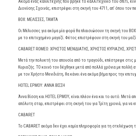
Ακόμα ένας καλλιτέχνης που βρήκε το καλλιτεχνικό του σπίτι, είνα
Διονύσης Σχοινάς, επιστρέφει στη σκηνή του 4711, απ’ όπου τον π
BOX: ΜΕΛΙΣΣΕΣ, ΤΑΜΤΑ
Οι Μέλισσες για ακόμα μία φορά θα πλαισιώσουν τη σκηνή του ΒΟΧ
με το επιτυχημένο μαγαζί. Φέτος επιστρέφουν στη σκηνή του μαζί 
CABARET ROMEO: ΧΡΗΣΤΟΣ ΜΕΝΙΔΙΑΤΗΣ, ΧΡΗΣΤΟΣ ΚΥΡΙΑΖΗΣ, ΧΡΙΣ
Μετά την πολυετή του απουσία από το τραγούδι, επέστρεψε στις
Κυριαζής. ΤΟ κοινό τον δέχθηκε μετά από πολλά χρόνια με πολλή α
με τον Χρήστο Μενιδιάτη, θα κάνει ένα ακόμα βήμα προς την επιτυχ
HOTEL ΕΡΜΟΥ: ΑΝΝΑ ΒΙΣΣΗ
Άννα Βίσση και HOTEL ΕΡΜΟΥ, είναι πλέον ένα και το αυτό. Μετά 
απόλυτη σταρ, επιστρέφει στη σκηνή του για Τρίτη χρονιά, για να 
CABARET
Το CABARET ακόμα δεν έχει καμία πληροφορία για τη στελέχωση τ