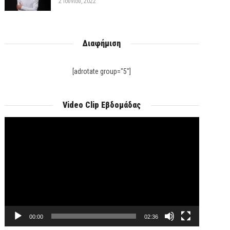
2 Ιουνίου, 2022
Διαφήμιση
[adrotate group="5"]
Video Clip Εβδομάδας
Πρόγραμμα
Αναπαραγωγής
Βίντεο
00:00
02:36