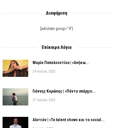
Διαφήμιση
[adrotate group="4"]
Επίκαιρα Λόγια
Μαρία Παπαλεοντίου | «Ανήκω...
29 Ιουλίου, 2022
Γιάννης Καρώνης | «Πάντα υπάρχει...
27 Ιουλίου, 2022
Αλντιόν | «Τα talent shows και τα social...