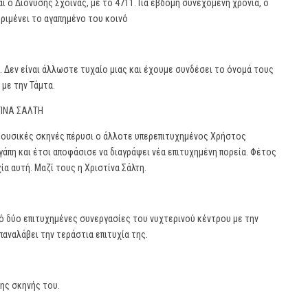
ι ο Διονύσης Σχοινάς, με το 4711. Για έβδομη συνεχόμενη χρονιά, ο
εριμένει το αγαπημένο του κοινό
. Δεν είναι άλλωστε τυχαίο μιας και έχουμε συνδέσει το όνομά τους
με την Τάμτα.
ΤΙΝΑ ΣΑΛΤΗ
 μουσικές σκηνές πέρυσι ο άλλοτε υπερεπιτυχημένος Χρήστος
γάπη και έτσι αποφάσισε να διαγράψει νέα επιτυχημένη πορεία. Φέτος
ία αυτή. Μαζί τους η Χριστίνα Σάλτη.
από δύο επιτυχημένες συνεργασίες του νυχτερινού κέντρου με την
επαναλάβει την τεράστια επιτυχία της.
ης σκηνής του.