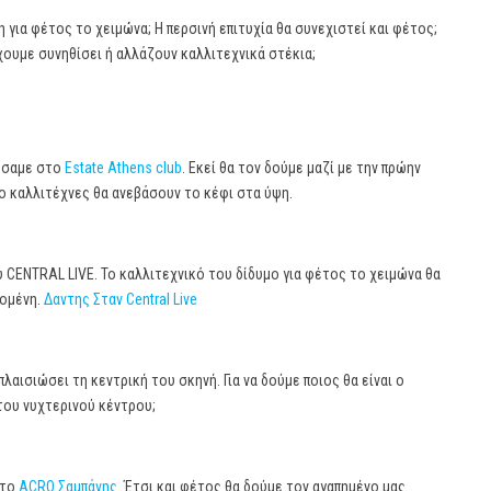
 για φέτος το χειμώνα; Η περσινή επιτυχία θα συνεχιστεί και φέτος;
χουμε συνηθίσει ή αλλάζουν καλλιτεχνικά στέκια;
πήσαμε στο
Estate Athens club
. Εκεί θα τον δούμε μαζί με την πρώην
δύο καλλιτέχνες θα ανεβάσουν το κέφι στα ύψη.
υ CENTRAL LIVE. Το καλλιτεχνικό του δίδυμο για φέτος το χειμώνα θα
δομένη.
Δαντης Σταν Central Live
αισιώσει τη κεντρική του σκηνή. Για να δούμε ποιος θα είναι ο
του νυχτερινού κέντρου;
στο
ACRO Σαμπάνης
. Έτσι και φέτος θα δούμε τον αγαπημένο μας