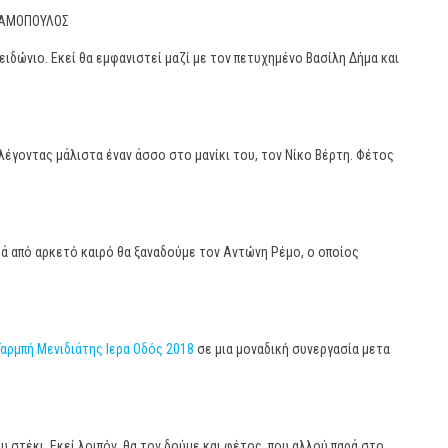
ΒΡΑΜΟΠΟΥΛΟΣ
δώνιο. Εκεί θα εμφανιστεί μαζί με τον πετυχημένο Βασίλη Δήμα και
λέγοντας μάλιστα έναν άσσο στο μανίκι του, τον Νίκο Βέρτη. Φέτος
τά από αρκετό καιρό θα ξαναδούμε τον Αντώνη Ρέμο, ο οποίος
Γαρμπή Μενιδιάτης Ιερα Οδός 2018
σε μια μοναδική συνεργασία μετα
υ στέκι. Εκεί λοιπόν, θα τον δούμε και φέτος, που αλλού παρά στο