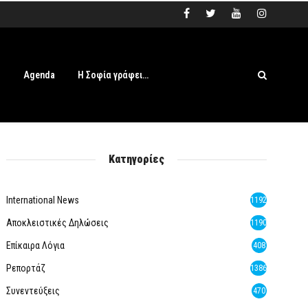
s
Agenda
Η Σοφία γράφει…
Κατηγορίες
International News
1192
Αποκλειστικές Δηλώσεις
1190
Επίκαιρα Λόγια
408
Ρεπορτάζ
1386
Συνεντεύξεις
470