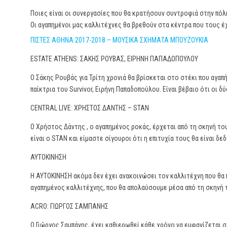
Ποιες είναι οι συνεργασίες που θα κρατήσουν συντροφιά στην πόλη
Οι αγαπημένοι μας καλλιτέχνες θα βρεθούν στα κέντρα που τους έ
ΠΙΣΤΕΣ ΑΘΗΝΑ 2017-2018 – ΜΟΥΣΙΚΑ ΣΧΗΜΑΤΑ ΜΠΟΥΖΟΥΚΙΑ
ESTATE ATHENS: ΣΑΚΗΣ ΡΟΥΒΑΣ, ΕΙΡΗΝΗ ΠΑΠΑΔΟΠΟΥΛΟΥ
Ο Σάκης Ρουβάς για Τρίτη χρονιά θα βρίσκεται στο στέκι που αγα
παίκτρια του Survivor, Ειρήνη Παπαδοπούλου. Είναι βέβαιο ότι οι 
CENTRAL LIVE: ΧΡΗΣΤΟΣ ΔΑΝΤΗΣ – STAN
Ο Χρήστος Δάντης , ο αγαπημένος ροκάς, έρχεται από τη σκηνή το
είναι ο STAN και είμαστε σίγουροι ότι η επιτυχία τους θα είναι δε
ΑΥΤΟΚΙΝΗΣΗ
Η ΑΥΤΟΚΙΝΗΣΗ ακόμα δεν έχει ανακοινώσει τον καλλιτέχνη που θα πλ
αγαπημένος καλλιτέχνης, που θα απολαύσουμε μέσα από τη σκηνή 
ACRO: ΓΙΩΡΓΟΣ ΣΑΜΠΑΝΗΣ
Ο Γιώργος Σαμπάνης, έχει καθιερωθεί κάθε χρόνο να εμφανίζεται 