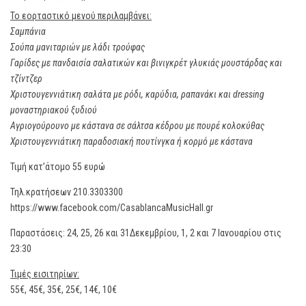
Το εορταστικό μενού περιλαμβάνει:
Σαμπάνια
Σούπα μανιταριών με λάδι τρούφας
Γαρίδες με πανδαισία σαλατικών και βινιγκρέτ γλυκιάς μουστάρδας και
τζίντζερ
Χριστουγεννιάτικη σαλάτα με ρόδι, καρύδια, ραπανάκι και dressing
μοναστηριακού ξυδιού
Αγριογούρουνο με κάστανα σε σάλτσα κέδρου με πουρέ κολοκύθας
Χριστουγεννιάτικη παραδοσιακή πουτίνγκα ή κορμό με κάστανα
Τιμή κατ’άτομο 55 ευρώ
Τηλ.κρατήσεων 210.3303300
https://www.facebook.com/CasablancaMusicHall.gr
Παραστάσεις: 24, 25, 26 και 31Δεκεμβρίου, 1, 2 και 7 Ιανουαρίου στις
23:30
Τιμές εισιτηρίων:
55€, 45€, 35€, 25€, 14€, 10€