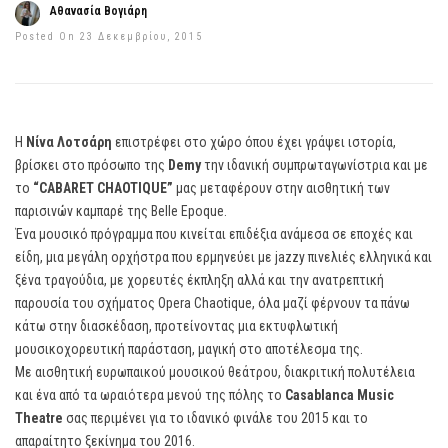
Αθανασία Βογιάρη
Posted On 23 Δεκεμβρίου, 2015
Η
Νίνα Λοτσάρη
επιστρέφει στο χώρο όπου έχει γράψει ιστορία,
βρίσκει στο πρόσωπο της
Demy
την ιδανική συμπρωταγωνίστρια και με
το
“CABARET CHAOTIQUE”
μας μεταφέρουν στην αισθητική των
παρισινών καμπαρέ της Belle Epoque.
Ένα μουσικό πρόγραμμα που κινείται επιδέξια ανάμεσα σε εποχές και
είδη, μια μεγάλη ορχήστρα που ερμηνεύει με jazzy πινελιές ελληνικά και
ξένα τραγούδια, με χορευτές έκπληξη αλλά και την ανατρεπτική
παρουσία του σχήματος Opera Chaotique, όλα μαζί φέρνουν τα πάνω
κάτω στην διασκέδαση, προτείνοντας μια εκτυφλωτική
μουσικοχορευτική παράσταση, μαγική στο αποτέλεσμα της.
Με αισθητική ευρωπαικού μουσικού θεάτρου, διακριτική πολυτέλεια
και ένα από τα ωραιότερα μενού της πόλης το
Casablanca Music
Theatre
σας περιμένει για το ιδανικό φινάλε του 2015 και το
απαραίτητο ξεκίνημα του 2016.