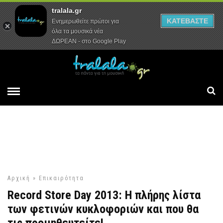
tralala.gr
Αρχική
Συνεντεύξεις
Ρεπορτάζ
ΚΑΤΕΒΑΣΤΕ
Ενημερωθείτε πρώτοι για
όλα τα μουσικά νέα
ΔΩΡΕΑΝ - στο Google Play
Αρχική
»
Επικαιρότητα
Record Store Day 2013: Η πλήρης λίστα
των φετινών κυκλοφοριών και που θα