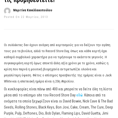
τις προμηθευτείτε!
Μαριτίνα Κανελλακοπούλου
Posted On 22 Μαρτίου, 2013
Οι συλλέκτες δεν έχουν ανάγκη από εορτασμούς για να δείξουν την αγάπη
τους για τα βινύλια, αλλά το Record Store Day, όπως και κάθε εορτή έχει
καθαρά συμβολικό χαρακτήρα για να τιμήσουμε το εκάστοτε γεγονός. Η
συγκεκριμένη εορτή όμως αποκτά άλλη αξία χρόνο με το χρόνο, καθώς η
κρίση που περνά η μουσική βιομηχανία αντιμετωπίζει ολοένα και
μεγαλύτερη ύφεση. Φέτος ο επίσημος πρεσβευτής της ημέρας είναι ο Jack
White και η επετειακή ημέρα είναι η 20η Απριλίου.
Οι κυκλοφορίες είναι πάνω από 400 και μπορείτε να δείτε όλη τη λίστα
μέσα από το επίσημο site του Record Store Day
εδώ
. Κάποια από τα
ονόματα τα οποία ξεχωρίζουν είναι οι David Bowie, Nick Cave & The Bad
Seeds, Rolling Stones, Black Keys, Bon Jovi, Cake, Cream, The Cure, Deep
Purple, Pulp, Deftones, Dio, Bob Dylan, Flaming Lips, David Guetta, Jimi