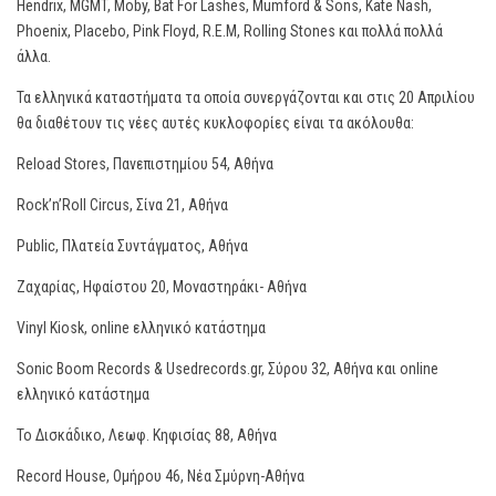
Hendrix, MGMT, Moby, Bat For Lashes, Mumford & Sons, Kate Nash,
Phoenix, Placebo, Pink Floyd, R.E.M, Rolling Stones και πολλά πολλά
άλλα.
Τα ελληνικά καταστήματα τα οποία συνεργάζονται και στις 20 Απριλίου
θα διαθέτουν τις νέες αυτές κυκλοφορίες είναι τα ακόλουθα:
Reload Stores, Πανεπιστημίου 54, Αθήνα
Rock’n’Roll Circus, Σίνα 21, Αθήνα
Public, Πλατεία Συντάγματος, Αθήνα
Ζαχαρίας, Ηφαίστου 20, Μοναστηράκι- Αθήνα
Vinyl Kiosk, online ελληνικό κατάστημα
Sonic Boom Records & Usedrecords.gr, Σύρου 32, Αθήνα και online
ελληνικό κατάστημα
Το Δισκάδικο, Λεωφ. Κηφισίας 88, Αθήνα
Record House, Ομήρου 46, Νέα Σμύρνη-Αθήνα