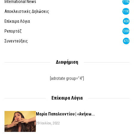
International News
1192
Αποκλειστικές Δηλώσεις
1190
Επίκαιρα Λόγια
408
Ρεπορτάζ
1386
Συνεντεύξεις
470
Διαφήμιση
[adrotate group="4"]
Επίκαιρα Λόγια
Μαρία Παπαλεοντίου | «Ανήκω...
29 Ιουλίου, 2022