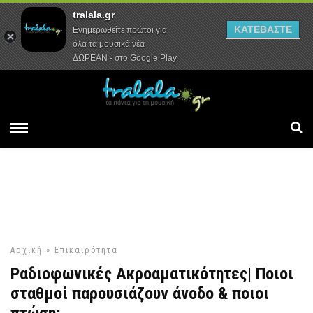
tralala.gr
Αρχική
Συνεντεύξεις
Ρεπορτάζ
ΚΑΤΕΒΑΣΤΕ
Ενημερωθείτε πρώτοι για
όλα τα μουσικά νέα
ΔΩΡΕΑΝ - στο Google Play
Αρχική
»
Επικαιρότητα
Ραδιοφωνικές Ακροαματικότητες| Ποιοι
σταθμοί παρουσιάζουν άνοδο & ποιοι