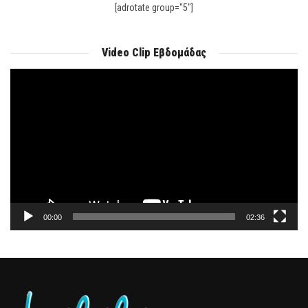
[adrotate group="5"]
Video Clip Εβδομάδας
Πρόγραμμα
Αναπαραγωγής
Βίντεο
00:00
02:36