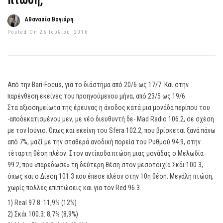
πτώση;
Αθανασία Βογιάρη
Posted On 25 Ιουλίου, 2016
Από την Bari-Focus, για το διάστημα από 20/6 ως 17/7. Και στην
παρένθεση εκείνες του προηγούμενου μήνα, από 23/5 ως 19/6.
Στα αξιοσημείωτα της έρευνας η άνοδος κατά μια μονάδα περίπου του
-αποδεκατισμένου μεν, με νέο διευθυντή δε- Mad Radio 106.2, σε σχέση
με τον Ιούνιο. Όπως και εκείνη του Sfera 102.2, που βρίσκεται ξανά πάνω
από 7%, μαζί με την σταθερά ανοδική πορεία του Ρυθμού 94.9, στην
τέταρτη θέση πλέον. Στον αντίποδα πτώση μιας μονάδας ο Μελωδία
99.2, που «παρέδωσε» τη δεύτερη θέση στον μεσοτοιχία Σκάι 100.3,
όπως και ο Δίεση 101.3 που έπεσε πλέον στην 10η θέση. Μεγάλη πτώση,
χωρίς πολλές επιπτώσεις και για τον Red 96.3.
1) Real 97.8: 11,9% (12%)
2) Σκάι 100.3: 8,7% (8,9%)