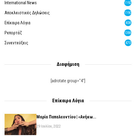
International News
1192
Αποκλειστικές Δηλώσεις
1190
Επίκαιρα Λόγια
408
Ρεπορτάζ
1386
Συνεντεύξεις
470
Διαφήμιση
[adrotate group="4"]
Επίκαιρα Λόγια
Μαρία Παπαλεοντίου | «Ανήκω...
29 Ιουλίου, 2022