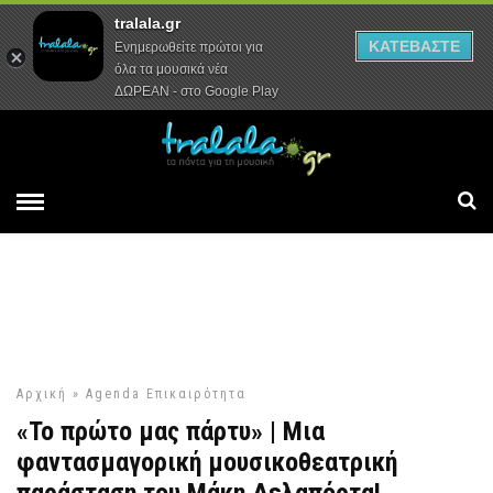
tralala.gr
Αρχική
Συνεντεύξεις
Ρεπορτάζ
ΚΑΤΕΒΑΣΤΕ
Ενημερωθείτε πρώτοι για
όλα τα μουσικά νέα
ΔΩΡΕΑΝ - στο Google Play
Αρχική
»
Agenda
Επικαιρότητα
«Το πρώτο μας πάρτυ» | Μια
φαντασμαγορική μουσικοθεατρική