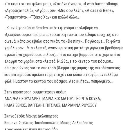
«Το κορίτσι του φίλου μου», «Σαν ένα όνειρο», «I who have nothing»,
«Αγοράζω παλιά», «Αγόρι μου», «Μια σου λέξη», «A casa di Rene»,
«Τραμοντάνα», «Τζέκις Χαν» και πολλά άλλα….
…Κι ενώ χορεύαμε Beatles με ότι φιγούρα προλάβαμε να
«ξεσηκώσουμε» από μια αμερικάνικη ταινία που είδαμε προχτές στο
σινεμά, κάποιος έβαλε στο πικάπ, το «Destiny»… Παγώσαμε… Τα φώτα
χαμήλωσαν… Μια κλεφτή, αναγνωριστική ματιά τριγύρω και βρεθήκαμε
αγκαλιά να χορεύουμε μπλουζ, μ’ ένα ποτήρι βερμούτ στο χέρι κι ένα
ελαφρύ τσιγαράκι στα κλεφτά. Νιώθαμε το κέντρο του κόσμου…
αδιαφορώντας για το αυστηρό βλέμμα της μαμάς της οικοδέσποινας
που επιτηρούσε αμείλικτα μην τυχόν και κάποιο ζευγάρι ανταλλάξει
φιλί. Ήμασταν το κέντρο του κόσμου. Λες κι ήταν… πεπρωμένο….
Στην παράσταση συμμετέχουν ακόμη:
ΑΝΔΡΕΑΣ ΒΟΥΛΓΑΡΗΣ, ΜΑΡΙΑ ΚΟΣΜΑΤΟΥ, ΓΕΩΡΓΙΑ ΚΟΥΚΑ,
ΗΛΙΑΣ ΞΕΝΟΣ, ΒΑΓΓΕΛΗΣ ΠΙΤΣΙΛΟΣ, ΜΑΡΙΑΝΝΑ ΡΟΥΣΣΟΥ.
Σκηνοθεσία: Μάκης Δελαπόρτας
Κείμενα: Στέλιος Παπαδόπουλος, Μάκης Δελαπόρτας
Χορογραφίες: Άννα Αθανασιάδη