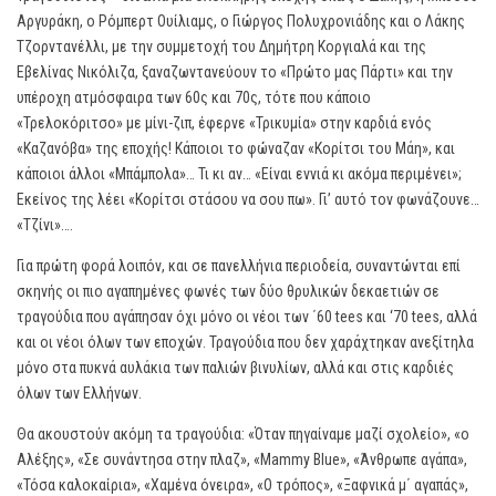
Αργυράκη, ο Ρόμπερτ Ουίλιαμς, ο Γιώργος Πολυχρονιάδης και ο Λάκης
Τζορντανέλλι, με την συμμετοχή του Δημήτρη Κοργιαλά και της
Εβελίνας Νικόλιζα, ξαναζωντανεύουν το «Πρώτο μας Πάρτι» και την
υπέροχη ατμόσφαιρα των 60ς και 70ς, τότε που κάποιο
«Τρελοκόριτσο» με μίνι-ζιπ, έφερνε «Τρικυμία» στην καρδιά ενός
«Καζανόβα» της εποχής! Κάποιοι το φώναζαν «Κορίτσι του Μάη», και
κάποιοι άλλοι «Μπάμπολα»… Τι κι αν… «Είναι εννιά κι ακόμα περιμένει»;
Εκείνος της λέει «Κορίτσι στάσου να σου πω». Γι’ αυτό τον φωνάζουνε…
«Τζίνι»….
Για πρώτη φορά λοιπόν, και σε πανελλήνια περιοδεία, συναντώνται επί
σκηνής οι πιο αγαπημένες φωνές των δύο θρυλικών δεκαετιών σε
τραγούδια που αγάπησαν όχι μόνο οι νέοι των ΄60 tees και ‘70 tees, αλλά
και οι νέοι όλων των εποχών. Τραγούδια που δεν χαράχτηκαν ανεξίτηλα
μόνο στα πυκνά αυλάκια των παλιών βινυλίων, αλλά και στις καρδιές
όλων των Ελλήνων.
Θα ακουστούν ακόμη τα τραγούδια: «Όταν πηγαίναμε μαζί σχολείο», «ο
Αλέξης», «Σε συνάντησα στην πλαζ», «Mammy Blue», «Άνθρωπε αγάπα»,
«Τόσα καλοκαίρια», «Χαμένα όνειρα», «Ο τρόπος», «Ξαφνικά μ΄ αγαπάς»,