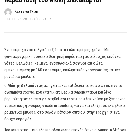
παράσταση του Μάκη Δελαπόρτα!
Κατερίνα Γκίνη
Posted On 20 Ιουνίου, 2017
Ένα υπέροχο νοσταλγικό ταξίδι, στα καλύτερά μας χρόνια! Μια
φαντασμαγορική μουσικό θεατρική παράσταση με υπέροχες εικόνες,
νότες, μελωδίες, κείμενα, εντυπωσιακά σκηνικά και φώτα,
εμπλουτισμένη με 150 κοστούμια, εκπληκτικές χορογραφίες και ένα
μοναδικό μπαλέτο.
Ο
Μάκης Δελαπόρτας
αφηγείται και ταξιδεύει το κοινό σε εκείνα τα
αγαπημένα χρόνια, που ένα πικ-απ, μερικά σαραπεντάρια και λίγο
βερμούτ ήταν αρκετά για στηθεί ένα πάρτυ, που ξεκινούσε με ξέφρενες
χορευτικές φιγούρες «made in London», για να καταλήξει σε ένα γλυκό,
ρομαντικό μπλουζ, στο σαλόνι κάποιου σπιτιού, στην εξοχή ή σ’ ένα
ήσυχο ακρογιάλι.
Τραγουδιστές – είδωλα μια ολόκληρης εποχής όπως ο Δάκης, η Μπέσσυ