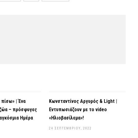
 πίσω» | Ένα
Κωνσταντίνος Αργυρός & Light |
 ζώα – πρόσφυγες
Εντυπωσιάζουν με το video
αγκόσμια Ημέρα
«Ηλιοβασίλεμα»!
24 ΣΕΠΤΕΜΒΡΊΟΥ, 2022
2