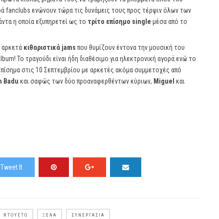
ρά fanclubs ενώνουν τώρα τις δυνάμεις τους προς τέρψιν όλων των
άντα η οποία εξυπηρετεί ως το
τρίτο επίσημο single
μέσα από το
ό αρκετά
κιθαριστικά jams
που θυμίζουν έντονα την μουσική του
lbum! Το τραγούδι είναι ήδη διαθέσιμο για ηλεκτρονική αγορά ενώ το
πίσημα στις 10 Σεπτεμβρίου με αρκετές ακόμα συμμετοχές από
h Badu
και σαφώς των δύο προαναφερθέντων κύριων,
Miguel
και
Tweet It
ΝΤΟΥΈΤΟ
ΞΈΝΑ
ΣΥΝΕΡΓΑΣΊΑ