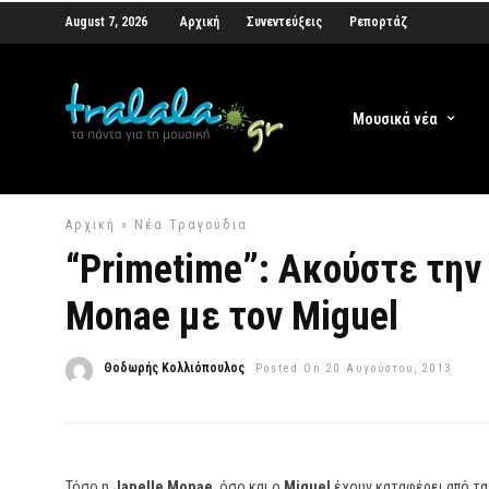
August 7, 2026
Αρχική
Συνεντεύξεις
Ρεπορτάζ
Μουσικά νέα
Αρχική
»
Νέα Τραγούδια
“Primetime”: Ακούστε την 
Monae με τον Miguel
Θοδωρής Κολλιόπουλος
Posted On 20 Αυγούστου, 2013
Τόσο η
Janelle Monae
, όσο και ο
Miguel
έχουν καταφέρει από τα