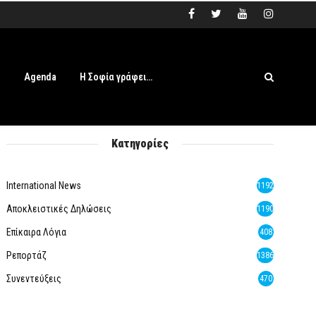
s
Agenda
Η Σοφία γράφει…
Κατηγορίες
International News
1192
Αποκλειστικές Δηλώσεις
1190
Επίκαιρα Λόγια
408
Ρεπορτάζ
1386
Συνεντεύξεις
470