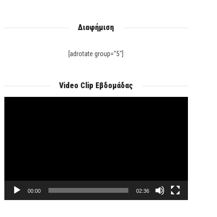
Διαφήμιση
[adrotate group="5"]
Video Clip Εβδομάδας
Πρόγραμμα
Αναπαραγωγής
Βίντεο
00:00
02:36