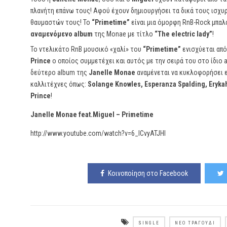
πλανήτη επάνω τους! Αφού έχουν δημιουργήσει τα δικά τους ισχυ
θαυμαστών τους! Το
“Primetime”
είναι μια όμορφη RnB-Rock μπαλ
αναμενόμενο album
της Monae με τίτλο
“The electric lady”
!
To ντελικάτο RnB μουσικό «χαλί» τoυ
“Primetime”
ενισχύεται απ
Prince
ο οποίος συμμετέχει και αυτός με την σειρά του στο ίδιο a
δεύτερο album της
Janelle Monae
αναμένεται να κυκλοφορήσει ε
καλλιτέχνες όπως:
Solange Knowles, Esperanza Spalding, Eryka
Prince
!
Janelle Monae feat.Miguel – Primetime
http://www.youtube.com/watch?v=6_ICvyATJHI
Κοινοποίηση στο Facebook
SINGLE
ΝΈΟ ΤΡΑΓΟΎΔΙ