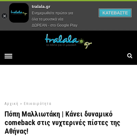
tralala.gr
Αρχική
Συνεντεύξεις
Ρεπορτάζ
ΚΑΤΕΒΑΣΤΕ
Ενημερωθείτε πρώτοι για
όλα τα μουσικά νέα
ΔΩΡΕΑΝ - στο Google Play
Αρχική
»
Επικαιρότητα
Πόπη Μαλλιωτάκη | Κάνει δυναμικό
comeback στις νυχτερινές πίστες της
Αθήνας!