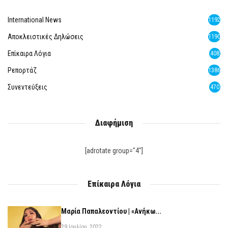
International News
1192
Αποκλειστικές Δηλώσεις
1190
Επίκαιρα Λόγια
408
Ρεπορτάζ
1386
Συνεντεύξεις
470
Διαφήμιση
[adrotate group="4"]
Επίκαιρα Λόγια
Μαρία Παπαλεοντίου | «Ανήκω...
29 Ιουλίου, 2022