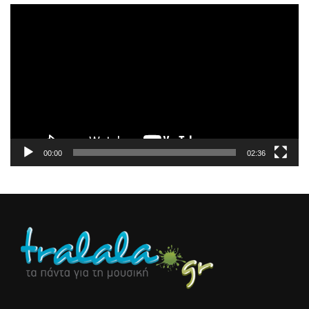
Πρόγραμμα
Αναπαραγωγής
Βίντεο
00:00
02:36