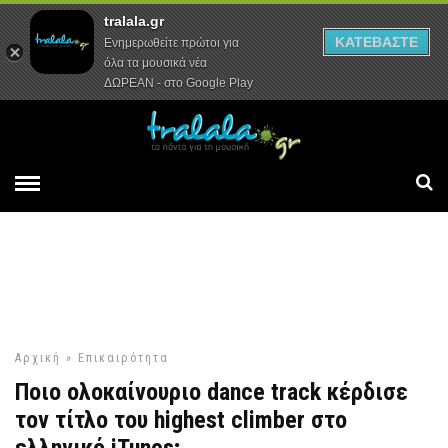
tralala.gr
Αρχική
Συνεντεύξεις
Ρεπορτάζ
ΚΑΤΕΒΑΣΤΕ
Ενημερωθείτε πρώτοι για
όλα τα μουσικά νέα
ΔΩΡΕΑΝ - στο Google Play
Αρχική
»
Επικαιρότητα
Ποιο ολοκαίνουριο dance track κέρδισε
τον τίτλο του highest climber στο