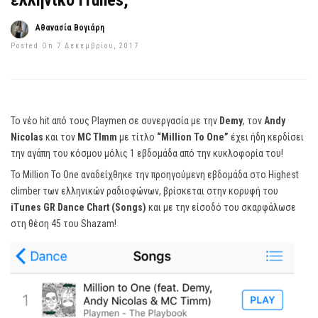
ελληνικό iTunes;
Αθανασία Βογιάρη
Posted On 7 Δεκεμβρίου, 2017
Το νέο hit από τους Playmen σε συνεργασία με την
Demy
, τον
Andy
Nicolas
και τον
MC TImm
με τίτλο
“Million To One”
έχει ήδη κερδίσει
την αγάπη του κόσμου μόλις 1 εβδομάδα από την κυκλοφορία του!
Το Million To One αναδείχθηκε την προηγούμενη εβδομάδα στο Highest
climber των ελληνικών ραδιοφώνων, βρίσκεται στην κορυφή του
iTunes GR Dance Chart (Songs)
και με την είσοδό του σκαρφάλωσε
στη θέση 45 του Shazam!