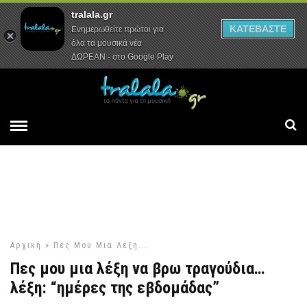
tralala.gr
Αρχική
Συνεντεύξεις
Ρεπορτάζ
ΚΑΤΕΒΑΣΤΕ
Ενημερωθείτε πρώτοι για
όλα τα μουσικά νέα
ΔΩΡΕΑΝ - στο Google Play
Αρχική
»
Πες Μου Μια Λέξη...
Πες μου μια λέξη να βρω τραγούδια…
λέξη: “ημέρες της εβδομάδας”