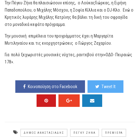
Την Πέγκυ Ζήνα θα πλαισιώσουν επίσης, ο ΛούκαςΓιώρκας, η Ειρήνη
Παπαδοπούλου, ο Μιχάλης Μόσχου, η Σοφία Κίλλια και ο DJ-Κλο. Ενώ ο
Κρητικός λυράρης Μιχάλης Κατρίνης θα βάλει τη δική του σφραγίδα
στο μοναδικά κεφάτο πρόγραμμα.
Την μουσική επιμέλεια του προγράμματος έχει η Μαργαρίτα
Μυτιληναίου και τις ενορχηστρώσεις ο Γιώργος Ζαχαρίου.
Για πολύ ξεχωριστές μουσικές νύχτες, ραντεβού στην«ΟΔΟ- Πειραιώς
178».
Κοινοποίηση στο Facebook
Tweet It
ΔΉΜΟΣ ΑΝΑΣΤΑΣΙΆΔΗΣ
ΠΈΓΚΥ ΖΉΝΑ
ΠΡΕΜΙΈΡΑ