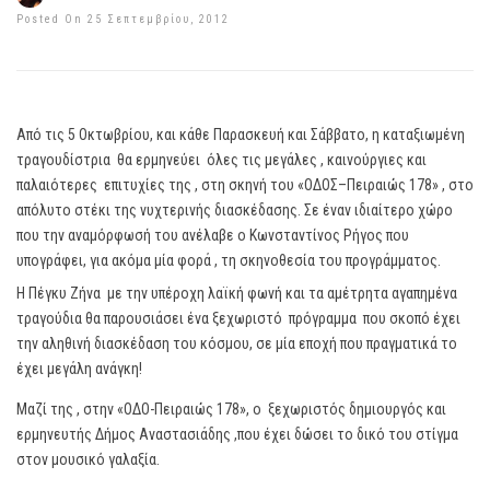
Posted On 25 Σεπτεμβρίου, 2012
Από τις 5 Οκτωβρίου, και κάθε Παρασκευή και Σάββατο, η καταξιωμένη
τραγουδίστρια θα ερμηνεύει όλες τις μεγάλες , καινούργιες και
παλαιότερες επιτυχίες της , στη σκηνή του «ΟΔΟΣ–Πειραιώς 178» , στο
απόλυτο στέκι της νυχτερινής διασκέδασης. Σε έναν ιδιαίτερο χώρο
που την αναμόρφωσή του ανέλαβε ο Κωνσταντίνος Ρήγος που
υπογράφει, για ακόμα μία φορά , τη σκηνοθεσία του προγράμματος.
Η Πέγκυ Ζήνα με την υπέροχη λαϊκή φωνή και τα αμέτρητα αγαπημένα
τραγούδια θα παρουσιάσει ένα ξεχωριστό πρόγραμμα που σκοπό έχει
την αληθινή διασκέδαση του κόσμου, σε μία εποχή που πραγματικά το
έχει μεγάλη ανάγκη!
Μαζί της , στην «ΟΔΟ-Πειραιώς 178», ο ξεχωριστός δημιουργός και
ερμηνευτής Δήμος Αναστασιάδης ,που έχει δώσει το δικό του στίγμα
στον μουσικό γαλαξία.