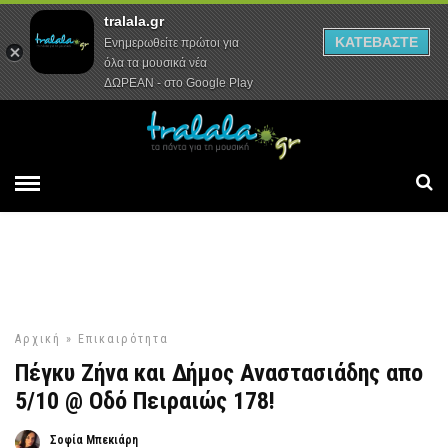
tralala.gr
Αρχική
Συνεντεύξεις
Ρεπορτάζ
ΚΑΤΕΒΑΣΤΕ
Ενημερωθείτε πρώτοι για
όλα τα μουσικά νέα
ΔΩΡΕΑΝ - στο Google Play
Αρχική
»
Επικαιρότητα
Πέγκυ Ζήνα και Δήμος Αναστασιάδης απο
5/10 @ Οδό Πειραιώς 178!
Σοφία Μπεκιάρη