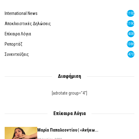
International News
1192
Αποκλειστικές Δηλώσεις
1190
Επίκαιρα Λόγια
408
Ρεπορτάζ
1386
Συνεντεύξεις
470
Διαφήμιση
[adrotate group="4"]
Επίκαιρα Λόγια
Μαρία Παπαλεοντίου | «Ανήκω...