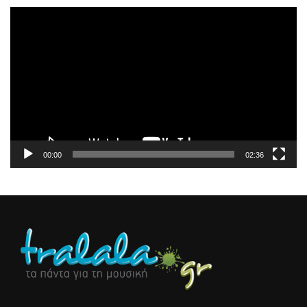
Πρόγραμμα
Αναπαραγωγής
Βίντεο
00:00
02:36