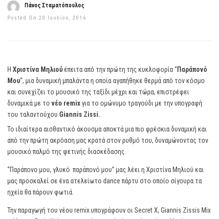
Πάνος Σταματόπουλος
Posted On 20 Ιουλίου, 2016
H
Χριστίνα Μηλιού
έπειτα από την πρώτη της κυκλοφορία “
Παράπονό
Μου
“, μια δυναμική μπαλάντα η οποία αγαπήθηκε θερμά από τον κόσμο
και συνεχίζει το μουσικό της ταξίδι μέχρι και τώρα, επιστρέφει
δυναμικά με το
νέο
remix
για το ομώνυμο τραγούδι με την υπογραφή
του ταλαντούχου
Giannis Zissi.
Το ιδιαίτερα αισθαντικό άκουσμα αποκτά μια πιο φρέσκια δυναμική και
από την πρώτη ακρόαση μας κρατά στον ρυθμό του, δυναμώνοντας τον
μουσικό παλμό της φετινής διασκέδασης.
“Παράπονο μου, γλυκό παράπονό μου” μας λέει η Χριστίνα Μηλιού και
μας προσκαλεί σε ένα ατελείωτο dance πάρτυ στο οποίο σίγουρα τα
ηχεία θα πάρουν φωτιά.
Την παραγωγή του νέου remix υπογράφουν οι Secret X, Giannis Zissis Mix