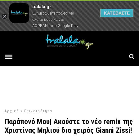
tralala.gr
Αρχική
Συνεντεύξεις
Ρεπορτάζ
ΚΑΤΕΒΑΣΤΕ
Ενημερωθείτε πρώτοι για
όλα τα μουσικά νέα
ΔΩΡΕΑΝ - στο Google Play
Αρχική
»
Επικαιρότητα
Παράπονό Μου| Ακούστε το νέο remix της
Χριστίνας Μηλιού δια χειρός Gianni Zissi!