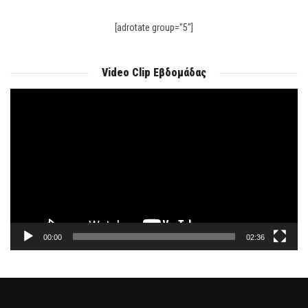
[adrotate group="5"]
Video Clip Εβδομάδας
Πρόγραμμα
Αναπαραγωγής
Βίντεο
00:00
02:36