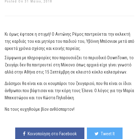
Posted On 31 Μαΐου, 2018
Κι όμως έφτασε η στιγμή! Ο Αντώνης Ρέμος παντρεύεται την εκλεκτή
της καρδιάς του και μητέρα του παιδιού του, Υβόννη Μπόσνιακ μετά από
αρκετά χρόνια σχέσης και κοινής πορείας.
Σύμφωνα με πληροφορίες που παρουσιάζει το περιοδικό DownTown, το
ζευγάρι δεν θα παντρευτεί στη Μύκονο όπως αρχικά είχε γίνει γνωστό
αλλά στην Αθήνα στις 15 Σεπτέμβρη σε κλειστό κύκλο καλεσμένων.
Διάσημοι θα είναι και οι κουμπάροι του ζευγαριού, που θα είναι οι ίδιοι
άνθρωποι που βάφτισαν και την κόρη τους Έλενα. Ο λόγος για την Μαρία
Μπεκατώρου και τον Κώστα Πηλαδάκη.
Να τους ευχηθούμε βίον ανθόσπαρτον!
Κοινοποίηση στο Facebook
Tweet It