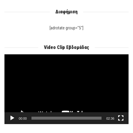
Διαφήμιση
[adrotate group="5"]
Video Clip Εβδομάδας
Πρόγραμμα
Αναπαραγωγής
Βίντεο
00:00
02:36