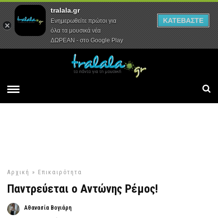
tralala.gr
Αρχική
Συνεντεύξεις
Ρεπορτάζ
ΚΑΤΕΒΑΣΤΕ
Ενημερωθείτε πρώτοι για
όλα τα μουσικά νέα
ΔΩΡΕΑΝ - στο Google Play
Αρχική
»
Επικαιρότητα
Παντρεύεται ο Αντώνης Ρέμος!
Αθανασία Βογιάρη