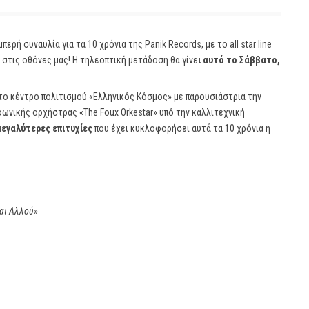
αμπερή συναυλία για τα 10 χρόνια της Panik Records, με το all star line
στις οθόνες μας! Η τηλεοπτική μετάδοση θα γίνε
ι αυτό το Σάββατο,
η στο κέντρο πολιτισμού «Ελληνικός Κόσμος» με παρουσιάστρια την
ωνικής ορχήστρας «The Foux Orkestar» υπό την καλλιτεχνική
μεγαλύτερες επιτυχίες
που έχει κυκλοφορήσει αυτά τα 10 χρόνια η
αι Αλλού
»