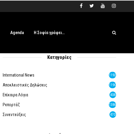
s
Agenda
Η Σοφία γράφει…
Κατηγορίες
International News
1192
Αποκλειστικές Δηλώσεις
1190
Επίκαιρα Λόγια
408
Ρεπορτάζ
1386
Συνεντεύξεις
470