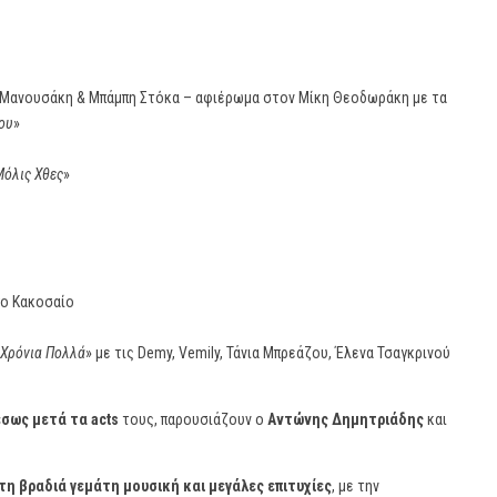
 Μανουσάκη & Μπάμπη Στόκα – αφιέρωμα στον Μίκη Θεοδωράκη με τα
ου
»
Μόλις Χθες
»
ργο Κακοσαίο
Χρόνια Πολλά
» με τις Demy, Vemily, Τάνια Μπρεάζου, Έλενα Τσαγκρινού
έσως μετά τα acts
τους, παρουσιάζουν ο
Αντώνης Δημητριάδης
και
η βραδιά γεμάτη μουσική και μεγάλες επιτυχίες
, με την