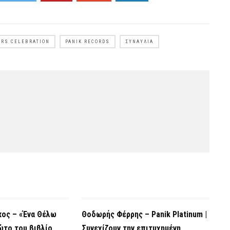
EARS CELEBRATION
PANIK RECORDS
ΣΥΝΑΥΛΊΑ
κος – «Ένα Θέλω
Θοδωρής Φέρρης – Panik Platinum |
ώτο του βιβλίο
Συνεχίζουν την επιτυχημένη