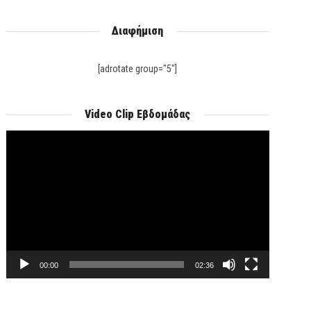
Διαφήμιση
[adrotate group="5"]
Video Clip Εβδομάδας
Πρόγραμμα
Αναπαραγωγής
Βίντεο
00:00
02:36