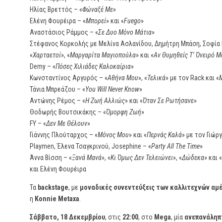
Ηλίας Βρεττός – «
Φώναξέ Με
»
Ελένη Φουρέιρα – «
Μπορεί
» και «
Fuego
»
Αναστάσιος Ράμμος – «
Σε Δυο Μόνο Μάτια
»
Στέφανος Κορκολής με Μελίνα Ασλανίδου, Δημήτρη Μπάση, Σοφία
«
Χαρταετοί
», «
Μαργαρίτα Μαγιοπούλα
» και «
Αν Θυμηθείς Τ’ Όνειρό Μ
Demy – «
Πόσες Χιλιάδες Καλοκαίρια
»
Κωνσταντίνος Αργυρός – «
Αθήνα Μου
», «
Τελικά
» με τον Rack και «
Τάνια Μπρεάζου – «
You Will Never Know
»
Αντώνης Ρέμος – «
Η Ζωή Αλλιώς
» και «
Όταν Σε Ρωτήσανε
»
Θοδωρής Βουτσικάκης – «
Όμορφη Ζωή
»
FY – «
Δεν Με Θέλουν
»
Γιάννης Πλούταρχος – «
Μόνος Μου
» και «
Περνάς Καλά
» με τον Γιώ
Playmen, Έλενα Τσαγκρινού, Josephine – «
Party All The Time
»
Άννα Βίσση – «
Ξανά Μανά
», «
Κι Όμως Δεν Τελειώνει
», «
Δώδεκα
» και «
και Ελένη Φουρέιρα
Τα
backstage
, με
μοναδικές συνεντεύξεις των καλλιτεχνών αμ
η
Konnie Metaxa
.
Σάββατο, 18 Δεκεμβρίου
, στις
22:00
, στο
Mega
, μία
ανεπανάληπτ