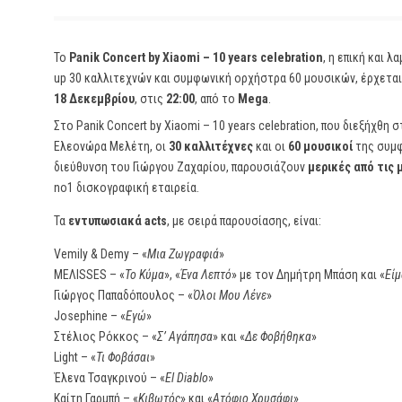
Το
Panik Concert by Xiaomi – 10 years celebration
, η επική και λ
up 30 καλλιτεχνών και συμφωνική ορχήστρα 60 μουσικών, έρχεται 
18 Δεκεμβρίου
, στις
22:00
, από το
Mega
.
Στο Panik Concert by Xiaomi – 10 years celebration, που διεξήχθ
Ελεονώρα Μελέτη, οι
30 καλλιτέχνες
και οι
60 μουσικοί
της συμφ
διεύθυνση του Γιώργου Ζαχαρίου, παρουσιάζουν
μερικές από τις 
no1 δισκογραφική εταιρεία.
Τα
εντυπωσιακά acts
, με σειρά παρουσίασης, είναι:
Vemily & Demy – «
Μια Ζωγραφιά
»
ΜΕΛΙSSES – «
Το Κύμα
», «
Ένα Λεπτό
» με τον Δημήτρη Μπάση και «
Είμ
Γιώργος Παπαδόπουλος – «
Όλοι Μου Λένε
»
Josephine – «
Εγώ
»
Στέλιος Ρόκκος – «
Σ’ Αγάπησα
» και «
Δε Φοβήθηκα
»
Light – «
Τι Φοβάσαι
»
Έλενα Τσαγκρινού – «
El Diablo
»
Καίτη Γαρμπή – «
Κιβωτός
» και «
Ατόφιο Χρυσάφι
»