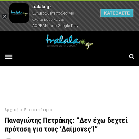
tralala.gr
Αρχική
Συνεντεύξεις
Ρεπορτάζ
ΚΑΤΕΒΑΣΤΕ
Ενημερωθείτε πρώτοι για
όλα τα μουσικά νέα
ΔΩΡΕΑΝ - στο Google Play
Αρχική
»
Επικαιρότητα
Παναγιώτης Πετράκης: “Δεν έχω δεχτεί
πρόταση για τους ‘Δαίμονες’!”