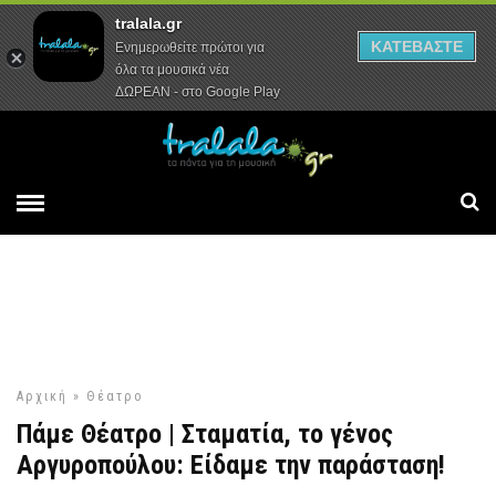
tralala.gr
Αρχική
Συνεντεύξεις
Ρεπορτάζ
ΚΑΤΕΒΑΣΤΕ
Ενημερωθείτε πρώτοι για
όλα τα μουσικά νέα
ΔΩΡΕΑΝ - στο Google Play
Αρχική
»
Θέατρο
Πάμε Θέατρο | Σταματία, το γένος
Αργυροπούλου: Είδαμε την παράσταση!