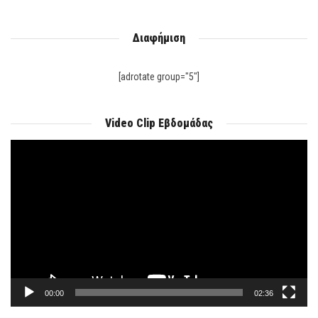
Διαφήμιση
[adrotate group="5"]
Video Clip Εβδομάδας
Πρόγραμμα
Αναπαραγωγής
Βίντεο
00:00
02:36