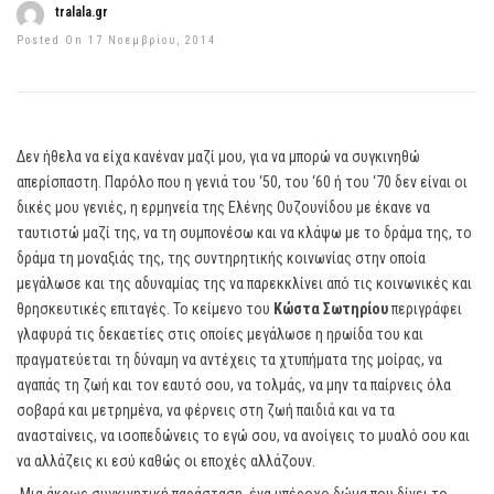
tralala.gr
Posted On 17 Νοεμβρίου, 2014
Δεν ήθελα να είχα κανέναν μαζί μου, για να μπορώ να συγκινηθώ
απερίσπαστη. Παρόλο που η γενιά του ‘50, του ‘60 ή του ‘70 δεν είναι οι
δικές μου γενιές, η ερμηνεία της Ελένης Ουζουνίδου με έκανε να
ταυτιστώ μαζί της, να τη συμπονέσω και να κλάψω με το δράμα της, το
δράμα τη μοναξιάς της, της συντηρητικής κοινωνίας στην οποία
μεγάλωσε και της αδυναμίας της να παρεκκλίνει από τις κοινωνικές και
θρησκευτικές επιταγές. Το κείμενο του
Κώστα Σωτηρίου
περιγράφει
γλαφυρά τις δεκαετίες στις οποίες μεγάλωσε η ηρωίδα του και
πραγματεύεται τη δύναμη να αντέχεις τα χτυπήματα της μοίρας, να
αγαπάς τη ζωή και τον εαυτό σου, να τολμάς, να μην τα παίρνεις όλα
σοβαρά και μετρημένα, να φέρνεις στη ζωή παιδιά και να τα
ανασταίνεις, να ισοπεδώνεις το εγώ σου, να ανοίγεις το μυαλό σου και
να αλλάζεις κι εσύ καθώς οι εποχές αλλάζουν.