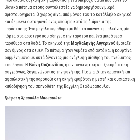
Μια άκρως συγκινητική παράσταση, ένα υπέροχο δώμα που δίνει το
ιδανικό πάτημα στους συντελεστές να δημιουργήσουν μικρά
αριστουργήματα. Ο χώρος είναι από μόνος του το κατάλληλο σκηνικό
και δε μένει ούτε γωνιά αναξιοποίητη κατά τη διάρκεια της
παράστασης. Ένα μεγάλο παράθυρο με θέα τα απέναντι μπαλκόνια, μία
πόρτα στα αριστερά που οδηγεί στην ταράτσα και ένα μικρότερο
παράθυρο στα δεξιά. Το σκηνικό της
Μαγδαληνής Αυγερινού
έμοιαζε
σαν ύμνος στα σεμέν. Το πάτωμα ήταν γεμάτο από αυτά και η κουρτίνα
ραμμένη μόνο με αυτά δίνοντας μια ανάγλυφη αίσθηση του πνεύματος
του έργου. Η
Ελένη Ουζουνίδου
, ήταν συγκινητική και ξεκαρδιστική
συγχρόνως, ξεγυμνώνοντας την ψυχή της. Πίσω από την αρμονική και
αφοπλιστική της παρουσία στη σκηνή κρυβόταν η μεστή και ουσιαστική
καθοδήγηση του σκηνοθέτη της Βαγγέλη Θεοδωρόπουλου.
Γράφει η Χρυσούλα Μπουσιούτα