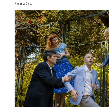
Κ ω μ ω δ ί α