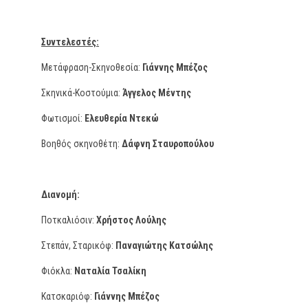
Συντελεστές:
Μετάφραση-Σκηνοθεσία:
Γιάννης Μπέζος
Σκηνικά-Κοστούμια:
Άγγελος Μέντης
Φωτισμοί:
Ελευθερία Ντεκώ
Βοηθός σκηνοθέτη:
Δάφνη Σταυροπούλου
Διανομή:
Πoτκαλιόσιν:
Χρήστος Λούλης
Στεπάν, Σταρικόφ:
Παναγιώτης Κατσώλης
Φιόκλα:
Ναταλία Τσαλίκη
Κατσκαριόφ:
Γιάννης Μπέζος