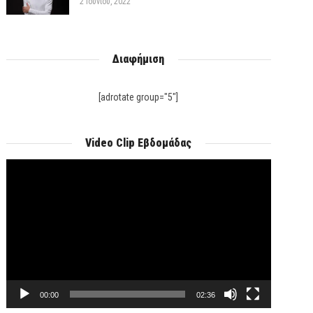
2 Ιουνίου, 2022
Διαφήμιση
[adrotate group="5"]
Video Clip Εβδομάδας
Πρόγραμμα
Αναπαραγωγής
Βίντεο
00:00
02:36