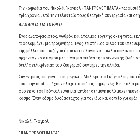
Την κωμωδία του Νικολάι Γκόγκολ «ΠΑΝΤΡΟΛΟΓΗΜΑΤΑ» παρουσιάζ
τρία χρόνια μετά την τελευταία τους θεατρική συνεργασία και στ
ΛΙΓΑ ΛΟΓΙΑ ΓΙΑ ΤΟ ΕΡΓΟ:
Ένας αναποφάσιστος, νωθρός και άτολμος εργένης σκέφτεται επιτ
προσλαμβάνει μια προξενήτρα. Ένας επιστήθιος φίλος του υπερθε
της μέλλουσας συζύγου όπου καταφθάνουν και άλλοι απίθανοι υπο
αρχοντοχωριατισμού μας δίνει μία εικόνα της κοινωνικής ζωής σ
δειλής ειλικρίνειας του ζευγαριού συντηρεί την ελπίδα.
Σαν γνήσιος απόγονος του μεγάλου Μολιέρου, ο Γκόγκολ παρουσιά
που στην ουσία απέχουν ελάχιστα από τις σημερινές. Η ευκολία με
στο έργο του Γκόγκολ είναι μια παγίδα• στημένη πολύ μελετημένα
κόσμο. Έναν κόσμο δυσβάσταχτο για τον ίδιο και αστείο για εμάς.
Νικολάι Γκόγκολ
“ΠΑΝΤΡΟΛΟΓΗΜΑΤΑ”