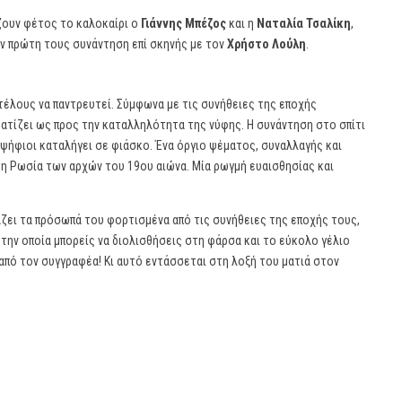
ουν φέτος το καλοκαίρι ο
Γιάννης Μπέζος
και η
Ναταλία Τσαλίκη
,
ην πρώτη τους συνάντηση επί σκηνής με τον
Χρήστο Λούλη
.
έλους να παντρευτεί. Σύμφωνα με τις συνήθειες της εποχής
ματίζει ως προς την καταλληλότητα της νύφης. Η συνάντηση στο σπίτι
ψήφιοι καταλήγει σε φιάσκο. Ένα όργιο ψέματος, συναλλαγής και
τη Ρωσία των αρχών του 19ου αιώνα. Μία ρωγμή ευαισθησίας και
ζει τα πρόσωπά του φορτισμένα από τις συνήθειες της εποχής τους,
 την οποία μπορείς να διολισθήσεις στη φάρσα και το εύκολο γέλιο
 από τον συγγραφέα! Κι αυτό εντάσσεται στη λοξή του ματιά στον