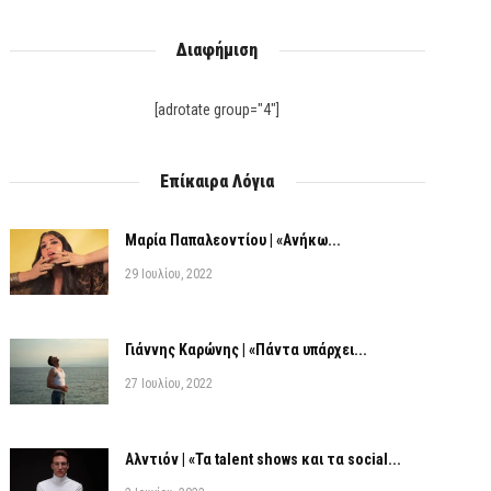
Διαφήμιση
[adrotate group="4"]
Επίκαιρα Λόγια
Μαρία Παπαλεοντίου | «Ανήκω...
29 Ιουλίου, 2022
Γιάννης Καρώνης | «Πάντα υπάρχει...
27 Ιουλίου, 2022
Αλντιόν | «Τα talent shows και τα social...