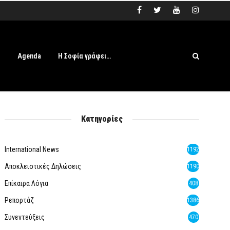
s
Agenda
Η Σοφία γράφει…
Κατηγορίες
International News
1192
Αποκλειστικές Δηλώσεις
1190
Επίκαιρα Λόγια
408
Ρεπορτάζ
1386
Συνεντεύξεις
470