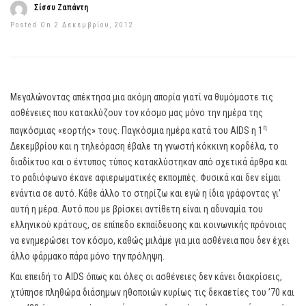
Σίσσυ Ζαπάντη
Posted On 2 Δεκεμβρίου, 2012
Μεγαλώνοντας απέκτησα μια ακόμη απορία γιατί να θυμόμαστε τις
ασθένειες που κατακλύζουν τον κόσμο μας μόνο την ημέρα της
η
παγκόσμιας «εορτής» τους. Παγκόσμια ημέρα κατά του AIDS η 1
Δεκεμβρίου και η τηλεόραση έβαλε τη γνωστή κόκκινη κορδέλα, το
διαδίκτυο και ο έντυπος τύπος κατακλύστηκαν από σχετικά άρθρα και
το ραδιόφωνο έκανε αφιερωματικές εκπομπές. Φυσικά και δεν είμαι
ενάντια σε αυτό. Κάθε άλλο το στηρίζω και εγώ η ίδια γράφοντας γι’
αυτή η μέρα. Αυτό που με βρίσκει αντίθετη είναι η αδυναμία του
ελληνικού κράτους, σε επίπεδο εκπαίδευσης και κοινωνικής πρόνοιας
να ενημερώσει τον κόσμο, καθώς μιλάμε για μια ασθένεια που δεν έχει
άλλο φάρμακο πάρα μόνο την πρόληψη.
Και επειδή το AIDS όπως και όλες οι ασθένειες δεν κάνει διακρίσεις,
χτύπησε πληθώρα διάσημων ηθοποιών κυρίως τις δεκαετίες του ’70 και