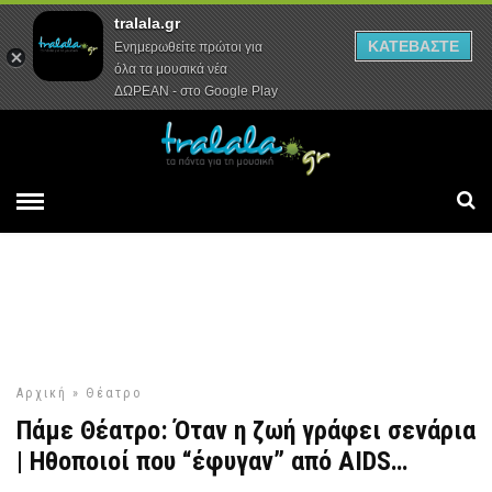
tralala.gr
Αρχική
Συνεντεύξεις
Ρεπορτάζ
ΚΑΤΕΒΑΣΤΕ
Ενημερωθείτε πρώτοι για
όλα τα μουσικά νέα
ΔΩΡΕΑΝ - στο Google Play
Αρχική
»
Θέατρο
Πάμε Θέατρο: Όταν η ζωή γράφει σενάρια
| Ηθοποιοί που “έφυγαν” από AIDS…