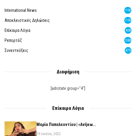
International News
1192
Αποκλειστικές Δηλώσεις
1190
Επίκαιρα Λόγια
408
Ρεπορτάζ
1386
Συνεντεύξεις
470
Διαφήμιση
[adrotate group="4"]
Επίκαιρα Λόγια
Μαρία Παπαλεοντίου | «Ανήκω...
29 Ιουλίου, 2022