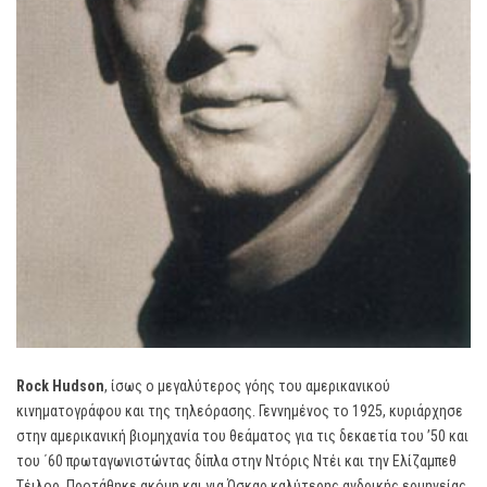
Rock
Hudson
, ίσως ο μεγαλύτερος γόης του αμερικανικού
κινηματογράφου και της τηλεόρασης. Γεννημένος το 1925, κυριάρχησε
στην αμερικανική βιομηχανία του θεάματος για τις δεκαετία του ’50 και
του ΄60 πρωταγωνιστώντας δίπλα στην Ντόρις Ντέι και την Ελίζαμπεθ
Τέιλορ. Προτάθηκε ακόμη και για Όσκαρ καλύτερης ανδρικής ερμηνείας