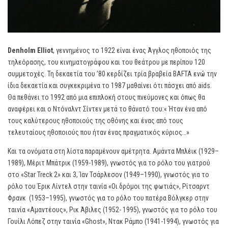
Denholm
Elliot
, γεννημένος το 1922 είναι ένας Άγγλος ηθοποιός της
τηλεόρασης, του κινηματογράφου και του θεάτρου με περίπου 120
συμμετοχές. Τη δεκαετία του ’80 κερδίζει τρία βραβεία BAFTA ενώ την
ίδια δεκαετία και συγκεκριμένα το 1987 μαθαίνει ότι πάσχει από aids.
Θα πεθάνει το 1992 από μια επιπλοκή στους πνεύμονες και όπως θα
αναφέρει και ο Ντόναλντ Σίντεν μετά το θάνατό του:« Ήταν ένα από
τους καλύτερους ηθοποιούς της οθόνης και ένας από τους
τελευταίους ηθοποιούς που ήταν ένας πραγματικός κύριος…»
Και τα ονόματα στη λίστα παραμένουν αμέτρητα. Αμάντα Μπλέικ (1929–
1989), Μέριτ Μπάτρικ (1959-1989), γνωστός για το ρόλο του γιατρού
στο «Star Treck 2» και 3, Ίαν Τσάρλεσον (1949–1990), γνωστός για το
ρόλο του Έρικ Λίντελ στην ταινία «Οι δρόμοι της φωτιάς», Ρίτσαρντ
Φρανκ (1953–1995), γνωστός για το ρόλο του πατέρα Βόλγκερ στην
ταινία «Αμαντέους», Ρικ Άβιλες (1952- 1995), γνωστός για το ρόλο του
Γουίλι Λόπεζ στην ταινία «Ghost», Ντακ Ράμπο (1941-1994), γνωστός για