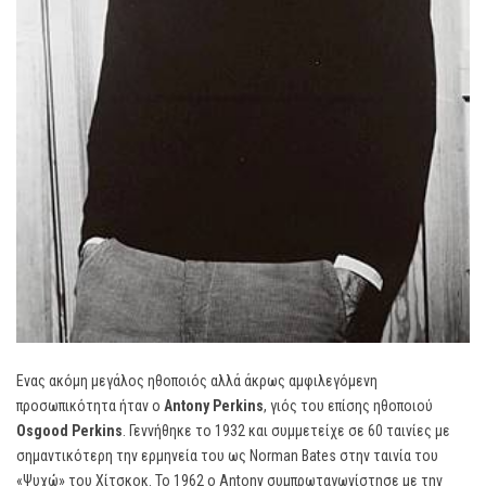
Ενας ακόμη μεγάλος ηθοποιός αλλά άκρως αμφιλεγόμενη
προσωπικότητα ήταν ο
Antony
Perkins
, γιός του επίσης ηθοποιού
Osgood
Perkins
. Γεννήθηκε το 1932 και συμμετείχε σε 60 ταινίες με
σημαντικότερη την ερμηνεία του ως Norman Bates στην ταινία του
«Ψυχώ» του Χίτσκοκ. Το 1962 ο Antony συμπρωταγωνίστησε με την