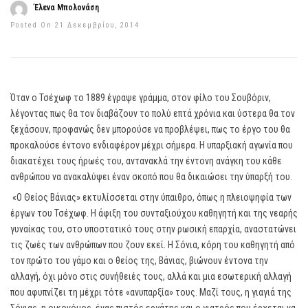
Έλενα Μπολονάση
Posted On 21 Δεκεμβρίου, 2014
Όταν ο Τσέχωφ το 1889 έγραψε γράμμα, στον φίλο του Σουβόριν,
λέγοντας πως θα τον διαβάζουν το πολύ επτά χρόνια και ύστερα θα τον
ξεχάσουν, προφανώς δεν μπορούσε να προβλέψει, πως το έργο του θα
προκαλούσε έντονο ενδιαφέρον μέχρι σήμερα. Η υπαρξιακή αγωνία που
διακατέχει τους ήρωές του, αντανακλά την έντονη ανάγκη του κάθε
ανθρώπου να ανακαλύψει έναν σκοπό που θα δικαιώσει την ύπαρξή του.
«Ο Θείος Βάνιας» εκτυλίσσεται στην ύπαιθρο, όπως η πλειοψηφία των
έργων του Τσέχωφ. Η άφιξη του συνταξιούχου καθηγητή και της νεαρής
γυναίκας του, στο υποστατικό τους στην ρωσική επαρχία, αναστατώνει
τις ζωές των ανθρώπων που ζουν εκεί. Η Σόνια, κόρη του καθηγητή από
τον πρώτο του γάμο και ο θείος της, Βάνιας, βιώνουν έντονα την
αλλαγή, όχι μόνο στις συνήθειές τους, αλλά και μια εσωτερική αλλαγή
που αφυπνίζει τη μέχρι τότε «ανυπαρξία» τους. Μαζί τους, η γιαγιά της