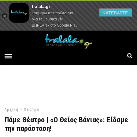
tralala.gr
Αρχική
Συνεντεύξεις
Ρεπορτάζ
ΚΑΤΕΒΑΣΤΕ
Ενημερωθείτε πρώτοι για
όλα τα μουσικά νέα
ΔΩΡΕΑΝ - στο Google Play
Αρχική
»
Θέατρο
Πάμε Θέατρο | «Ο Θείος Βάνιας»: Είδαμε
την παράσταση!