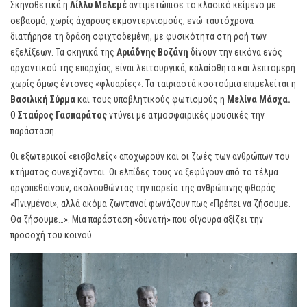
Σκηνοθετικά η
Λίλλυ Μελεμέ
αντιμετώπισε το κλασικό κείμενο με
σεβασμό, χωρίς άχαρους εκμοντερνισμούς, ενώ ταυτόχρονα
διατήρησε τη δράση σφιχτοδεμένη, με φυσικότητα στη ροή των
εξελίξεων. Τα σκηνικά της
Αριάδνης Βοζάνη
δίνουν την εικόνα ενός
αρχοντικού της επαρχίας, είναι λειτουργικά, καλαίσθητα και λεπτομερή
χωρίς όμως έντονες «φλυαρίες». Τα ταιριαστά κοστούμια επιμελείται η
Βασιλική Σύρμα
και τους υποβλητικούς φωτισμούς η
Μελίνα Μάσχα.
Ο
Σταύρος Γασπαράτος
ντύνει με ατμοσφαιρικές μουσικές την
παράσταση.
Οι εξωτερικοί «εισβολείς» αποχωρούν και οι ζωές των ανθρώπων του
κτήματος συνεχίζονται. Οι ελπίδες τους να ξεφύγουν από το τέλμα
αργοπεθαίνουν, ακολουθώντας την πορεία της ανθρώπινης φθοράς.
«Πνιγμένοι», αλλά ακόμα ζωντανοί φωνάζουν πως «Πρέπει να ζήσουμε.
Θα ζήσουμε…». Μια παράσταση «δυνατή» που σίγουρα αξίζει την
προσοχή του κοινού.