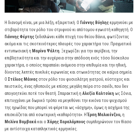
Η διανομή είναι, με μια λέξη, εξαιρετική. Ο
Γιάννης Βόγλης
ερμηνεύει με
στιβαρότητα τον ρόλο του στριφνού κι απότομου εγωιστή καθηγητή. Ο
Γιάννης Φέρτης
ξεδιπλώνει κάθε πτυχή του θείου Βάνια, φωτίζοντας
ακόμα και τις σκοτεινότερες πλευρές του χαρακτήρα του. Πραγματικά
εντυπωσιακή η
Μαρίνα Ψάλτη
. Ξεχωρίζει για την ακρίβεια, την
επιβλητικότητα και την ευχέρεια στην απόδοση ενός τόσο δύσκολου
χαρακτήρα, ο οποίος παραπαίει ανάμεσα στην επιθυμία και την ηθική,
δίνοντας λεπτές πινελιές ειρωνείας και στωικότητας σε καίρια σημεία.
Ο
Στέλιος Μάινας
στον ρόλο του φυσιολάτρη γιατρού, εύστοχος και
πειστικός, ένας ηθοποιός με επίσης μεγάλη πείρα στο σανίδι, που δεν
απογοητεύει ποτέ τον θεατή. Σπαρακτική η
Αλεξία Καλτσίκη
ως Σόνια,
επιτυγχάνει με δωρικό τρόπο να μεγεθύνει την εικόνα του ψυχισμού
της ηρωίδας που μπορεί να φέρεται ως «άσχημη», όμως η ασχήμια της
επισκιάζεται από εσωτερική «καθαρότητα». Η
Έρση Μαλικένζου,
η
Μελίνα Βαμβακά
και ο
Χάρης Χαραλάμπους
συμπληρώνουν τον θίασο
με αντίστοιχα καταπληκτικές ερμηνείες.