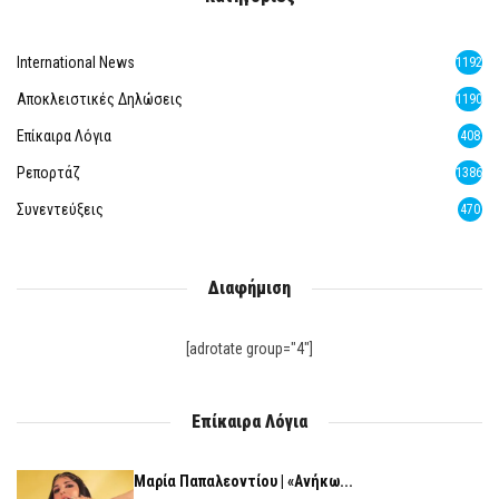
International News
1192
Αποκλειστικές Δηλώσεις
1190
Επίκαιρα Λόγια
408
Ρεπορτάζ
1386
Συνεντεύξεις
470
Διαφήμιση
[adrotate group="4"]
Επίκαιρα Λόγια
Μαρία Παπαλεοντίου | «Ανήκω...