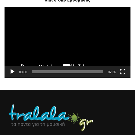
Πρόγραμμα
Αναπαραγωγής
Βίντεο
00:00
02:36