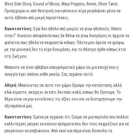
West Side Story, Sound of Music, Mary Poppins, Annie, Oliver Twist..
Προέρχομαι κι από θεατρική οικογένεια κι είχα μεγαλώσει μέσα σε
αυτό, έβλεπα από μικρή παραστάσεις.
Κωνσταντίνος:
Εγώ δεν ήθελα από μικρός να γίνω ηθοποιός. Κάπου
στην Γ’ Λυκείου αποφάσισα πως δε θέλω να γίνω δικηγόρος κι άρχισε να
φαίνεται πως ήθελα να εκφραστώ κάπως. Πάντα μου άρεσε να γράφω,
με την μουσική δεν το είχα δοκιμάσει, και το θέατρο ήρθε κάπως έτσι
στη ζωή μου.
Μπήκατε σε έναν αβέβαια επαγγελματικά χώρο σε μια εποχή που η
ανεργία έχει σπάσει κάθε ρεκόρ. Σας αγχώνει αυτό;
Αθηνά:
Μπαίνοντας σε αυτό τον χώρο ξέραμε την κατάσταση, αλλά
εδώ είμαστε, ακόμη κι αν κάτι δεν πάει καλά, κάπως θα ζήσουμε. Το
θέμα είναι να μην ευτελίσεις τις αξίες σου και να διατηρήσουμε την
αξιοπρέπειά μας.
Κωνσταντίνος:
Εμένα με αγχώνει ότι ζούμε σε μια περίοδο που πολλοί
καλλιτέχνες μπορεί να κάνουν πράγματα που δεν τους εκφράζουν για να
μπορέσουν να επιβιώσουν. Από εκεί και πέρα είναι δύσκολα τα