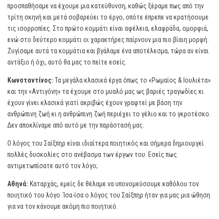
προσπαθήσαμε να έχουμε μια κατεύθυνση, καθώς ξέραμε πως από την
τρίτη σκηνή και μετά σοβαρεύει το έργο, οπότε έπρεπε να κρατήσουμε
τις ισορροπίες. Στο πρώτο κομμάτι είναι αφέλεια, ελαφράδα, ομορφιά,
ενώ στο δεύτερο κομμάτι οι χαρακτήρες παίρνουν μια πιο βίαιη μορφή.
Ζυγίσαμε αυτά τα κομμάτια και βγάλαμε ένα αποτέλεσμα, τώρα αν είναι
αντάξιο ή όχι, αυτό θα μας το πείτε εσείς.
Κωνσταντίνος:
Τα μεγάλα κλασικά έργα όπως το «Ρωμαίος & Ιουλιέτα»
και την «Αντιγόνη» τα έχουμε στο μυαλό μας ως βαριές τραγωδίες κι
έχουν γίνει κλασικά γιατί ακριβώς έχουν γραφτεί με βάση την
ανθρώπινη ζωή κι η ανθρώπινη ζωή περιέχει το γέλιο και το γκροτέσκο.
Δεν αποκλίναμε από αυτό με την παράστασή μας.
Ο λόγος του Σαίξπηρ είναι ιδιαίτερα ποιητικός και σήμερα δημιουργεί
πολλές δυσκολίες στο ανέβασμα των έργων του. Εσείς πως
αντιμετωπίσατε αυτό τον λόγο;
Αθηνά:
Καταρχάς, εμείς δε θέλαμε να υπονομεύσουμε καθόλου τον
ποιητικό του λόγο. Ίσα-ίσα ο λόγος του Σαίξπηρ ήταν για μας μια ώθηση
για να τον κάνουμε ακόμη πιο ποιητικό.