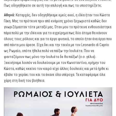
Πως οδηγηθήκατε σε αυτή την επιλογή και πως το υποστηρίζετε;
Αθηνά:
Καταρχάς, δεν οδηγηθήκαμε εμείς εκεί, η ιδέα ήταν του Κώστα
Γάκη. Μας το πρότεινε πριν από ενάμιση χρόνο ξεχωριστά καθώς δεν
γνωριζόμασταν τότε μεταξύ μας. Όταν μου το πρότεινε ενθουσιάστηκα
πάρα πολύ με την ιδέα και για το εγχείρημα πως δύο άτομα θα κάνουν
όλους τους ρόλους και για το έργο φυσικά, το οποίο ήταν ένα έργο που
από πάντα μου άρεσε. Είχα δει και την ταινία με τον Leonardo di Caprio
ως Ρωμαίο, οπότε ήθελα πολύ να παίξω την Ιουλιέτα. Που να
φανταζόμουν πως μόνο την Ιουλιέτα δε θα παίξω! (σ.σ. γέλια).
Ξεκινήσαμε λοιπόν να δουλεύουμε με τον Κωνσταντίνο, ερήμην του
Κώστα, καθώς εκείνο τον καιρό είχε άλλες δουλειές και μετά ήρθε κι
έβαλε το χεράκι του και τα έκανε όλα υπέροχα. Τα καταφέραμε όλα
χάρη στη δική του βοήθεια.