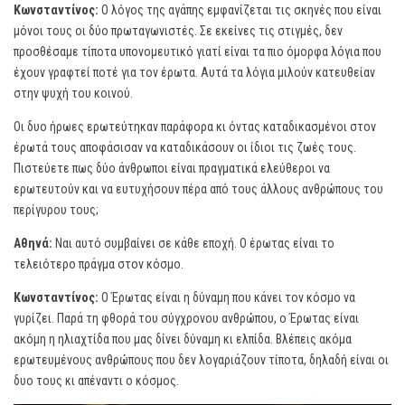
Κωνσταντίνος:
Ο λόγος της αγάπης εμφανίζεται τις σκηνές που είναι
μόνοι τους οι δύο πρωταγωνιστές. Σε εκείνες τις στιγμές, δεν
προσθέσαμε τίποτα υπονομευτικό γιατί είναι τα πιο όμορφα λόγια που
έχουν γραφτεί ποτέ για τον έρωτα. Αυτά τα λόγια μιλούν κατευθείαν
στην ψυχή του κοινού.
Οι δυο ήρωες ερωτεύτηκαν παράφορα κι όντας καταδικασμένοι στον
έρωτά τους αποφάσισαν να καταδικάσουν οι ίδιοι τις ζωές τους.
Πιστεύετε πως δύο άνθρωποι είναι πραγματικά ελεύθεροι να
ερωτευτούν και να ευτυχήσουν πέρα από τους άλλους ανθρώπους του
περίγυρου τους;
Αθηνά:
Ναι αυτό συμβαίνει σε κάθε εποχή. Ο έρωτας είναι το
τελειότερο πράγμα στον κόσμο.
Κωνσταντίνος:
Ο Έρωτας είναι η δύναμη που κάνει τον κόσμο να
γυρίζει. Παρά τη φθορά του σύγχρονου ανθρώπου, ο Έρωτας είναι
ακόμη η ηλιαχτίδα που μας δίνει δύναμη κι ελπίδα. Βλέπεις ακόμα
ερωτευμένους ανθρώπους που δεν λογαριάζουν τίποτα, δηλαδή είναι οι
δυο τους κι απέναντι ο κόσμος.