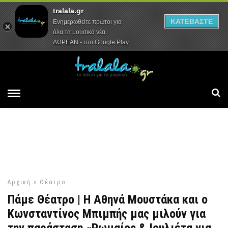
tralala.gr
Αρχική
Συνεντεύξεις
Ρεπορτάζ
ΚΑΤΕΒΑΣΤΕ
Ενημερωθείτε πρώτοι για
όλα τα μουσικά νέα
ΔΩΡΕΑΝ - στο Google Play
Αρχική
»
Θέατρο
Πάμε Θέατρο | Η Αθηνά Μουστάκα και ο
Κωνσταντίνος Μπιμπής μας μιλούν για