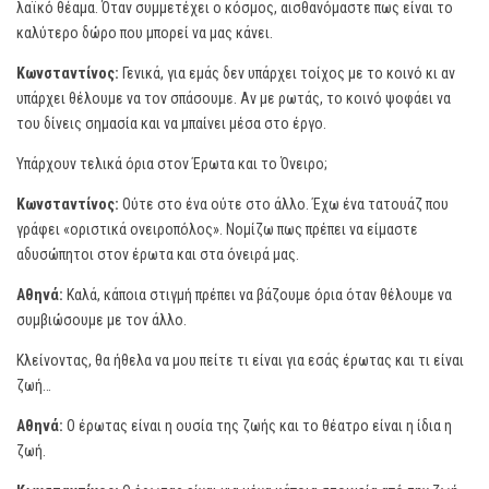
λαϊκό θέαμα. Όταν συμμετέχει ο κόσμος, αισθανόμαστε πως είναι το
καλύτερο δώρο που μπορεί να μας κάνει.
Κωνσταντίνος:
Γενικά, για εμάς δεν υπάρχει τοίχος με το κοινό κι αν
υπάρχει θέλουμε να τον σπάσουμε. Αν με ρωτάς, το κοινό ψοφάει να
του δίνεις σημασία και να μπαίνει μέσα στο έργο.
Υπάρχουν τελικά όρια στον Έρωτα και το Όνειρο;
Κωνσταντίνος:
Ούτε στο ένα ούτε στο άλλο. Έχω ένα τατουάζ που
γράφει «οριστικά ονειροπόλος». Νομίζω πως πρέπει να είμαστε
αδυσώπητοι στον έρωτα και στα όνειρά μας.
Αθηνά:
Καλά, κάποια στιγμή πρέπει να βάζουμε όρια όταν θέλουμε να
συμβιώσουμε με τον άλλο.
Κλείνοντας, θα ήθελα να μου πείτε τι είναι για εσάς έρωτας και τι είναι
ζωή…
Αθηνά:
Ο έρωτας είναι η ουσία της ζωής και το θέατρο είναι η ίδια η
ζωή.