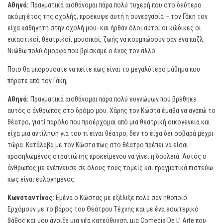
Αθηνά:
Πραγματικά αισθάνομαι πάρα πολύ τυχερή που στο δεύτερο
ακόμη έτος της σχολής, προέκυψε αυτή η συνεργασία – τον Γάκη τον
είχα καθηγητή στην σχολή μου- και ήρθαν όλοι αυτοί οι κώδικες οι
εικαστικοί, θεατρικοί, μουσικοί, ζωής να κουμπώσουν σαν ένα παζλ.
Νιώθω πολύ όμορφα που βρίσκαμε ο ένας τον άλλο.
Ποιο θα μπορούσατε να πείτε πως είναι το μεγαλύτερο μάθημα που
πήρατε από τον Γάκη;
Αθηνά:
Πραγματικά αισθάνομαι πάρα πολύ ευγνώμων που βρέθηκε
αυτός ο άνθρωπος στο δρόμο μου. Χάρης τον Κώστα έμαθα να αγαπώ το
θέατρο, γιατί παρόλο που προέρχομαι από μια θεατρική οικογένεια και
είχα μια αντίληψη για του τι είναι θέατρο, δεν το είχα δει σοβαρά μέχρι
τώρα. Κατάλαβα με τον Κώστα πως στο θέατρο πρέπει να είσαι
προσηλωμένος στρατιώτης προκείμενου να γίνει η δουλειά. Αυτός ο
άνθρωπος με ενέπνευσε σε όλους τους τομείς και πραγματικά πιστεύω
πως είναι ευλογημένος.
Κωνσταντίνος:
Εμένα ο Κώστας με εξέλιξε πολύ σαν ηθοποιό.
Ερχόμουν με το βάρος του Θεάτρου Τέχνης και με ένα εσωτερικό
βάθος και μου άνοιξε μια νέα κατεύθυνση, μια Comedia De L’ Arte που