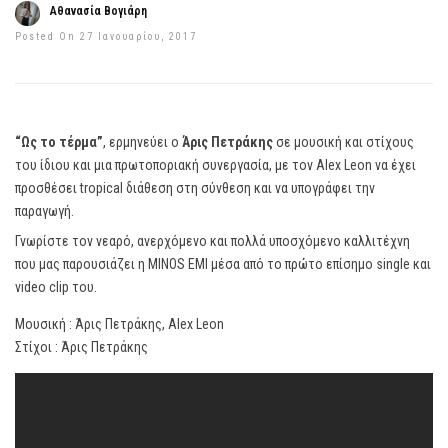
Αθανασία Βογιάρη
Posted On 27 Ιανουαρίου, 2017
“Ως το τέρμα”
, ερμηνεύει ο
Άρις Πετράκης
σε μουσική και στίχους
του ίδιου και μια πρωτοποριακή συνεργασία, με τον Alex Leon να έχει
προσθέσει tropical διάθεση στη σύνθεση και να υπογράφει την
παραγωγή.
Γνωρίστε τον νεαρό, ανερχόμενο και πολλά υποσχόμενο καλλιτέχνη
που μας παρουσιάζει η MINOS EMI μέσα από το πρώτο επίσημο single και
video clip του.
Μουσική : Άρις Πετράκης, Alex Leon
Στίχοι : Άρις Πετράκης