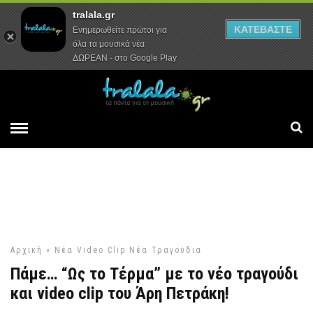
tralala.gr
Αρχική
Συνεντεύξεις
Ρεπορτάζ
ΚΑΤΕΒΑΣΤΕ
Ενημερωθείτε πρώτοι για
όλα τα μουσικά νέα
ΔΩΡΕΑΝ - στο Google Play
Αρχική
»
Νέα Video Clip
Νέα Τραγούδια
Πάμε… “Ως το Τέρμα” με το νέο τραγούδι
και video clip του Άρη Πετράκη!