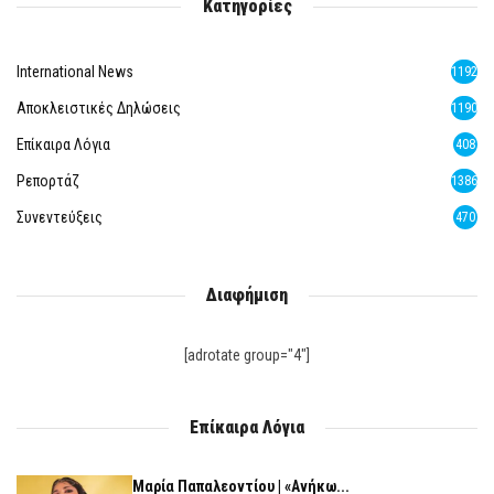
Κατηγορίες
International News
1192
Αποκλειστικές Δηλώσεις
1190
Επίκαιρα Λόγια
408
Ρεπορτάζ
1386
Συνεντεύξεις
470
Διαφήμιση
[adrotate group="4"]
Επίκαιρα Λόγια
Μαρία Παπαλεοντίου | «Ανήκω...