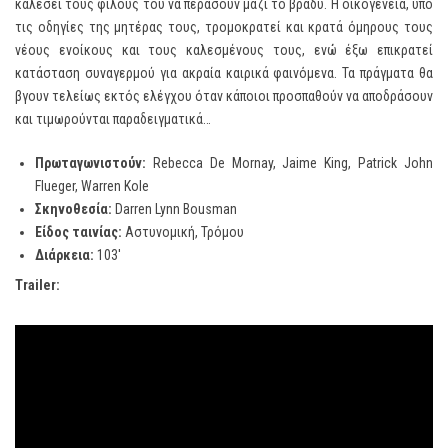
καλέσει τους φίλους του να περάσουν μαζί το βράδυ. Η οικογένεια, υπό
τις οδηγίες της μητέρας τους, τρομοκρατεί και κρατά όμηρους τους
νέους ενοίκους και τους καλεσμένους τους, ενώ έξω επικρατεί
κατάσταση συναγερμού για ακραία καιρικά φαινόμενα. Τα πράγματα θα
βγουν τελείως εκτός ελέγχου όταν κάποιοι προσπαθούν να αποδράσουν
και τιμωρούνται παραδειγματικά…
Πρωταγωνιστούν
:
Rebecca De Mornay, Jaime King, Patrick John
Flueger, Warren Kole
Σκηνοθεσία:
Darren Lynn Bousman
Είδος ταινίας:
Αστυνομική, Τρόμου
Διάρκεια:
103′
Trailer
: