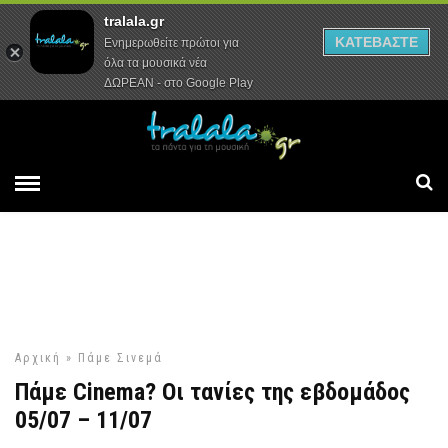
tralala.gr
Αρχική
Συνεντεύξεις
Ρεπορτάζ
ΚΑΤΕΒΑΣΤΕ
Ενημερωθείτε πρώτοι για
όλα τα μουσικά νέα
ΔΩΡΕΑΝ - στο Google Play
Αρχική
»
Πάμε Σινεμά
Πάμε Cinema? Οι τανίες της εβδομάδος
05/07 – 11/07