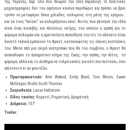
της Υεμένης, παρ’ όλο που θεωρεί την ιδέα παράλογη. Οι πολιτικές
μηχανορραφίες δεν του αφήνουν κανένα περιθώριο και πρέπει να βρει
τρόπο να μεταφέρει δέκα χιλιάδες σολομούς στη μέση της ερήμου…
και να τους “πείσει” να κολυμπήσουν εκεί. Αυτός που γέννησε την ιδέα
είναι ένας ευσεβής και πλούσιος σεΐχης, του οποίου η αγάπη για το
ψάρεμα σολομών και η αμετανόητη πεποίθησή του ότι το αδύνατο είναι
δυνατό τελικά εμπνέουν το Φρεντ, κατανικώντας τις όποιες ενστάσεις
του. Μέσα από μια σειρά ανατροπών που θα του συμβούν, ο Φρεντ θα
ανακαλύψει το πραγματικό νόημα της ζωής, την αγάπη, την πίστη… το
ψάρεμα, αλλά και το αίσθημα να τολμά κανείς για κάτι που πιστεύει, όσο
απίστευτο κι αν φαντάζει.
Πρωταγωνιστούν
:
Amr Waked, Emily Blunt, Tom Mison, Ewan
McGregor, Kristin Scott Thomas
Σκηνοθεσία:
Lasse Hallström
Είδος ταινίας:
Κομεντί, Ρομαντική, Δραματική
Διάρκεια:
107′
Trailer
: