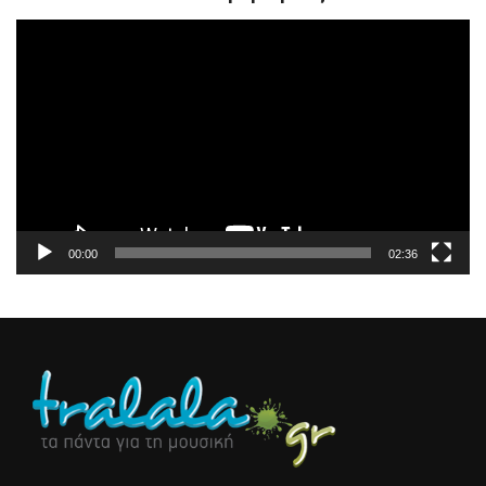
Πρόγραμμα
Αναπαραγωγής
Βίντεο
00:00
02:36