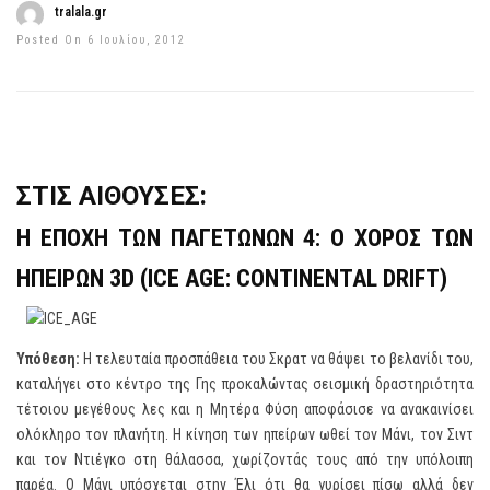
tralala.gr
Posted On 6 Ιουλίου, 2012
ΣΤΙΣ ΑΙΘΟΥΣΕΣ:
Η ΕΠΟΧΗ ΤΩΝ ΠΑΓΕΤΩΝΩΝ 4: Ο ΧΟΡΟΣ ΤΩΝ
ΗΠΕΙΡΩΝ 3
D
(
ICE
AGE
:
CONTINENTAL
DRIFT
)
Υπόθεση:
Η τελευταία προσπάθεια του Σκρατ να θάψει το βελανίδι του,
καταλήγει στο κέντρο της Γης προκαλώντας σεισμική δραστηριότητα
τέτοιου μεγέθους λες και η Μητέρα Φύση αποφάσισε να ανακαινίσει
ολόκληρο τον πλανήτη. Η κίνηση των ηπείρων ωθεί τον Μάνι, τον Σιντ
και τον Ντιέγκο στη θάλασσα, χωρίζοντάς τους από την υπόλοιπη
παρέα. Ο Μάνι υπόσχεται στην Έλι ότι θα γυρίσει πίσω αλλά δεν