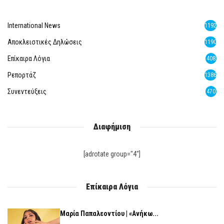
International News
1192
Αποκλειστικές Δηλώσεις
1190
Επίκαιρα Λόγια
408
Ρεπορτάζ
1386
Συνεντεύξεις
470
Διαφήμιση
[adrotate group="4"]
Επίκαιρα Λόγια
Μαρία Παπαλεοντίου | «Ανήκω...