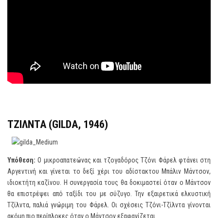
ΤΖΙΛΝΤΑ (GILDA, 1946)
Υπόθεση:
O μικροαπατεώνας και τζογαδόρος Τζόνι Φάρελ φτάνει στη
Αργεντινή και γίνεται το δεξί χέρι του αδίστακτου Μπάλιν Μάντσον,
ιδιοκτήτη καζίνου. Η συνεργασία τους θα δοκιμαστεί όταν ο Μάντσον
θα επιστρέψει από ταξίδι του με σύζυγο. Την εξαιρετικά ελκυστική
Τζίλντα, παλιά γνώριμη του Φάρελ. Οι σχέσεις Τζόνι-Τζίλντα γίνονται
ακόμη πιο περίπλοκες όταν ο Μάντσον εξαφανίζεται.