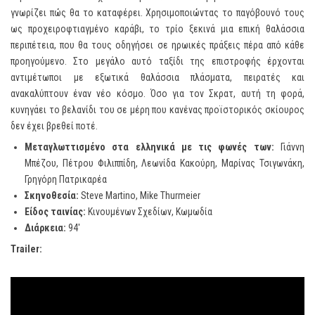
γνωρίζει πώς θα το καταφέρει. Χρησιμοποιώντας το παγόβουνό τους
ως προχειροφτιαγμένο καράβι, το τρίο ξεκινά μια επική θαλάσσια
περιπέτεια, που θα τους οδηγήσει σε ηρωικές πράξεις πέρα από κάθε
προηγούμενο. Στο μεγάλο αυτό ταξίδι της επιστροφής έρχονται
αντιμέτωποι με εξωτικά θαλάσσια πλάσματα, πειρατές και
ανακαλύπτουν έναν νέο κόσμο. Όσο για τον Σκρατ, αυτή τη φορά,
κυνηγάει το βελανίδι του σε μέρη που κανένας προϊστορικός σκίουρος
δεν έχει βρεθεί ποτέ.
Μεταγλωττισμένο στα ελληνικά με τις φωνές των:
Γιάννη
Μπέζου, Πέτρου Φιλιππίδη, Λεωνίδα Κακούρη, Μαρίνας Τσιγωνάκη,
Γρηγόρη Πατρικαρέα
Σκηνοθεσία
:
Steve Martino, Mike Thurmeier
Είδος ταινίας:
Κινουμένων Σχεδίων, Κωμωδία
Διάρκεια:
94′
Trailer
: