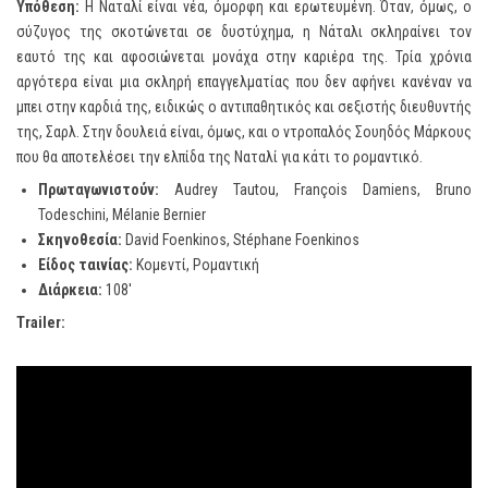
Υπόθεση:
Η Ναταλί είναι νέα, όμορφη και ερωτευμένη. Όταν, όμως, ο
σύζυγος της σκοτώνεται σε δυστύχημα, η Νάταλι σκληραίνει τον
εαυτό της και αφοσιώνεται μονάχα στην καριέρα της. Τρία χρόνια
αργότερα είναι μια σκληρή επαγγελματίας που δεν αφήνει κανέναν να
μπει στην καρδιά της, ειδικώς ο αντιπαθητικός και σεξιστής διευθυντής
της, Σαρλ. Στην δουλειά είναι, όμως, και ο ντροπαλός Σουηδός Μάρκους
που θα αποτελέσει την ελπίδα της Ναταλί για κάτι το ρομαντικό.
Πρωταγωνιστούν
:
Audrey Tautou, François Damiens, Bruno
Todeschini, Mélanie Bernier
Σκηνοθεσία
:
David Foenkinos, Stéphane Foenkinos
Είδος
ταινίας
:
Κομεντί, Ρομαντική
Διάρκεια:
108′
Trailer
: