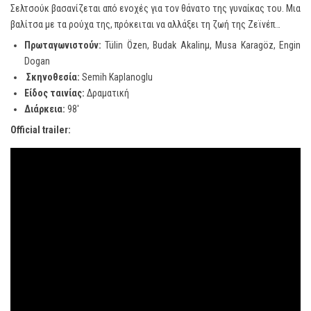
Σελτσούκ βασανίζεται από ενοχές για τον θάνατο της γυναίκας του. Μια
βαλίτσα με τα ρούχα της, πρόκειται να αλλάξει τη ζωή της Ζεϊνέπ…
Πρωταγωνιστούν:
Tülin Özen, Budak Akalinμ, Musa Karagöz, Engin
Dogan
Σκηνοθεσία:
Semih Kaplanoglu
Είδος ταινίας:
Δραματική
Διάρκεια
:
98′
Official trailer: