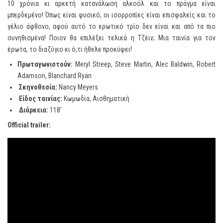
10 χρόνια κι αρκετή κατανάλωση αλκοόλ και τo πράγμα είναι
μπερδεμένο! Όπως είναι φυσικό, οι ισορροπίες είναι επισφαλείς και το
γέλιο άφθονο, αφού αυτό το ερωτικό τρίο δεν είναι και από τα πιο
συνηθισμένα! Ποιον θα επιλέξει τελικά η Τζέιν; Μια ταινία για τον
έρωτα, το διαζύγιο κι ό,τι ήθελε προκύψει!
Πρωταγωνιστούν
:
Meryl Streep, Steve Martin, Alec Baldwin, Robert
Adamson, Blanchard Ryan
Σκηνοθεσία:
Nancy Meyers
Είδος ταινίας:
Κωμωδία, Αισθηματική
Διάρκεια
:
118′
Official trailer: