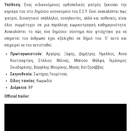
Υπόθεση:
Ένας ειδικευόμενος ορθοπεδικός γιατρός ξεκινάει την
καριέρα του στο δημόσιο νοσοκομείο του Ε.Σ.Υ. Εκεί ανακαλύπτει πως
γιατροί, διοικητικοί υπάλληλοι, νοσηλευτές, αλλά και ασθενείς, είναι
όλοι συμμέτοχοι σε μια παράλογη κωμικοτραγική καθημερινότητα.
Ανακαλύπτει το πώς ένα δημόσιο σύστημα που φτιάχτηκε για να
υπηρετεί τον άνθρωπο έχει εξελιχθεί σε δήμιό του. Γι’ αυτό και
επιχειρεί να του αντισταθεί.
Πρωταγωνιστούν:
Αργύρης Ξάφης, Δημήτρης Ήμελλος, Άννα
Κουτσαφτίκη, Στέλιος Μάϊνας, Μπέσσυ Μάλφα, Γεράσιμος
Σκιαδαρέσης, Βαγγέλης Μουρίκης, Μηνάς Χατζησάββας
Σκηνοθεσία:
Σωτήρης Γκορίτσας
Είδος ταινίας:
Κωμωδία
Διάρκεια:
89′
Official trailer: