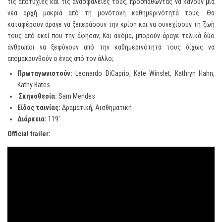
τις αποτυχίες και τις ανασφάλειές τους, προσπαθώντας να κάνουν μια
νέα αρχή μακριά από τη μονότονη καθημερινότητά τους. Θα
καταφέρουν άραγε να ξεπεράσουν την κρίση και να συνεχίσουν τη ζωή
τους από εκεί που την άφησαν; Και ακόμα, μπορούν άραγε τελικά δύο
άνθρωποι να ξεφύγουν από την καθημερινότητά τους δίχως να
απομακρυνθούν ο ένας από τον άλλο;
Πρωταγωνιστούν
:
Leonardo DiCaprio, Kate Winslet, Kathryn Hahn,
Kathy Bates
Σκηνοθεσία:
Sam Mendes
Είδος ταινίας:
Δραματική, Αισθηματική
Διάρκεια
:
119′
Official trailer: