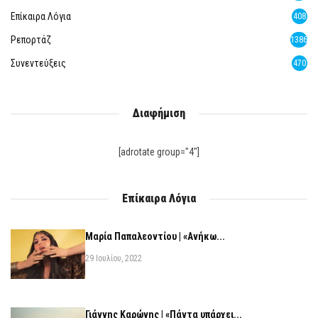
Επίκαιρα Λόγια
408
Ρεπορτάζ
1386
Συνεντεύξεις
470
Διαφήμιση
[adrotate group="4"]
Επίκαιρα Λόγια
Μαρία Παπαλεοντίου | «Ανήκω...
29 Ιουλίου, 2022
Γιάννης Καρώνης | «Πάντα υπάρχει...