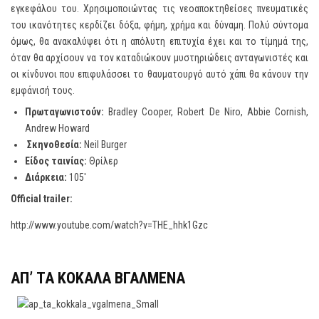
εγκεφάλου του. Χρησιμοποιώντας τις νεοαποκτηθείσες πνευματικές
του ικανότητες κερδίζει δόξα, φήμη, χρήμα και δύναμη. Πολύ σύντομα
όμως, θα ανακαλύψει ότι η απόλυτη επιτυχία έχει και το τίμημά της,
όταν θα αρχίσουν να τον καταδιώκουν μυστηριώδεις ανταγωνιστές και
οι κίνδυνοι που επιφυλάσσει το θαυματουργό αυτό χάπι θα κάνουν την
εμφάνισή τους.
Πρωταγωνιστούν
:
Bradley Cooper, Robert De Niro, Abbie Cornish,
Andrew Howard
Σκηνοθεσία:
Neil Burger
Είδος ταινίας:
Θρίλερ
Διάρκεια
:
105′
Official trailer:
http://www.youtube.com/watch?v=THE_hhk1Gzc
ΑΠ’ ΤΑ ΚΟΚΑΛΑ ΒΓΑΛΜΕΝΑ