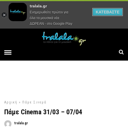
tralala.gr
Αρχική
Συνεντεύξεις
Ρεπορτάζ
ΚΑΤΕΒΑΣΤΕ
Ενημερωθείτε πρώτοι για
όλα τα μουσικά νέα
ΔΩΡΕΑΝ - στο Google Play
Αρχική
»
Πάμε Σινεμά
Πάμε Cinema 31/03 – 07/04
tralala.gr