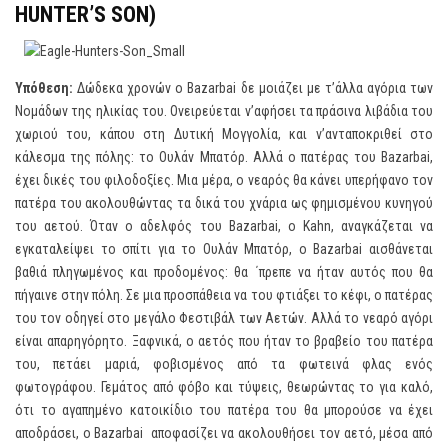
HUNTER’S SON)
Υπόθεση:
Δώδεκα χρονών ο Bazarbai δε μοιάζει με τʼάλλα αγόρια των
Νομάδων της ηλικίας του. Ονειρεύεται νʼαφήσει τα πράσινα λιβάδια του
χωριού του, κάπου στη Δυτική Μογγολία, και νʼανταποκριθεί στο
κάλεσμα της πόλης: το Ουλάν Μπατόρ. Αλλά ο πατέρας του Bazarbai,
έχει δικές του φιλοδοξίες. Μια μέρα, ο νεαρός θα κάνει υπερήφανο τον
πατέρα του ακολουθώντας τα δικά του χνάρια ως φημισμένου κυνηγού
του αετού. Όταν ο αδελφός του Bazarbai, ο Kahn, αναγκάζεται να
εγκαταλείψει το σπίτι για το Ουλάν Μπατόρ, ο Bazarbai αισθάνεται
βαθιά πληγωμένος και προδομένος: θα ΄πρεπε να ήταν αυτός που θα
πήγαινε στην πόλη. Σε μια προσπάθεια να του φτιάξει το κέφι, ο πατέρας
του τον οδηγεί στο μεγάλο Φεστιβάλ των Αετών. Αλλά το νεαρό αγόρι
είναι απαρηγόρητο. Ξαφνικά, ο αετός που ήταν το βραβείο του πατέρα
του, πετάει μαριά, φοβισμένος από τα φωτεινά φλας ενός
φωτογράφου. Γεμάτος από φόβο και τύψεις, θεωρώντας το για καλό,
ότι το αγαπημένο κατοικίδιο του πατέρα του θα μπορούσε να έχει
αποδράσει, ο Bazarbai αποφασίζει να ακολουθήσει τον αετό, μέσα από