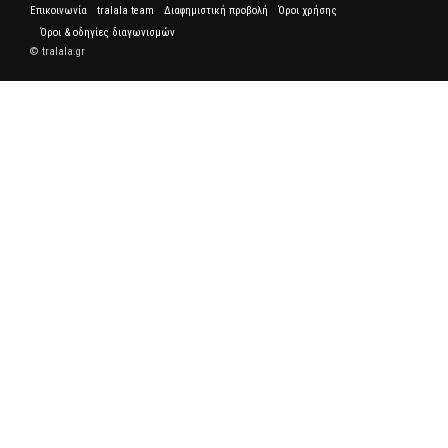
Επικοινωνία
tralala team
Διαφημιστική προβολή
Όροι χρήσης
Όροι & οδηγίες διαγωνισμών
© tralala.gr