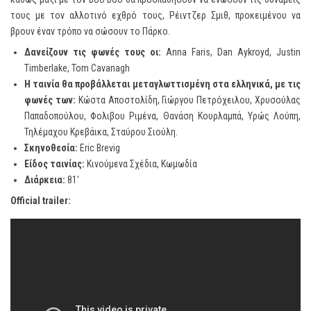
τους με τον αλλοτινό εχθρό τους, Ρέιντζερ Σμιθ, προκειμένου να
βρουν έναν τρόπο να σώσουν το Πάρκο.
Δανείζουν τις φωνές τους οι:
Anna Faris, Dan Aykroyd, Justin
Timberlake, Tom Cavanagh
Η ταινία θα προβάλλεται μεταγλωττισμένη στα ελληνικά, με τις
φωνές των:
Κώστα Αποστολίδη, Γιώργου Πετρόχειλου, Χρυσούλας
Παπαδοπούλου, Φολιβου Ριμένα, Θανάση Κουρλαμπά, Υρώς Λούπη,
Τηλέμαχου Κρεβάικα, Σταύρου Σιούλη.
Σκηνοθεσία:
Eric Brevig
Είδος ταινίας:
Κινούμενα Σχέδια, Κωμωδία
Διάρκεια:
81′
Official trailer: