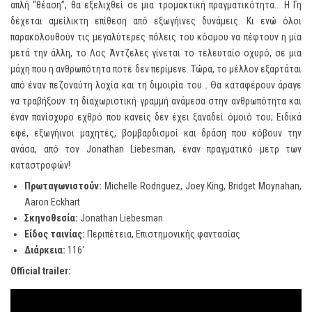
απλή “θέαση”, θα εξελιχθεί σε μια τρομακτική πραγματικότητα… Η Γη
δέχεται αμείλικτη επίθεση από εξωγήινες δυνάμεις. Κι ενώ όλοι
παρακολουθούν τις μεγαλύτερες πόλεις του κόσμου να πέφτουν η μία
μετά την άλλη, το Λος Άντζελες γίνεται το τελευταίο οχυρό, σε μια
μάχη που η ανθρωπότητα ποτέ δεν περίμενε. Τώρα, το μέλλον εξαρτάται
από έναν πεζοναύτη λοχία και τη διμοιρία του… Θα καταφέρουν άραγε
να τραβήξουν τη διαχωριστική γραμμή ανάμεσα στην ανθρωπότητα και
έναν πανίσχυρο εχθρό που κανείς δεν έχει ξαναδεί όμοιό του; Ειδικά
εφέ, εξωγήινοι μαχητές, βομβαρδισμοί και δράση που κόβουν την
ανάσα, από τον Jonathan Liebesman, έναν πραγματικό μετρ των
καταστροφών!
Πρωταγωνιστούν
:
Michelle Rodriguez, Joey King, Bridget Moynahan,
Aaron Eckhart
Σκηνοθεσία:
Jonathan Liebesman
Είδος ταινίας:
Περιπέτεια, Επιστημονικής φαντασίας
Διάρκεια:
116′
Official trailer: