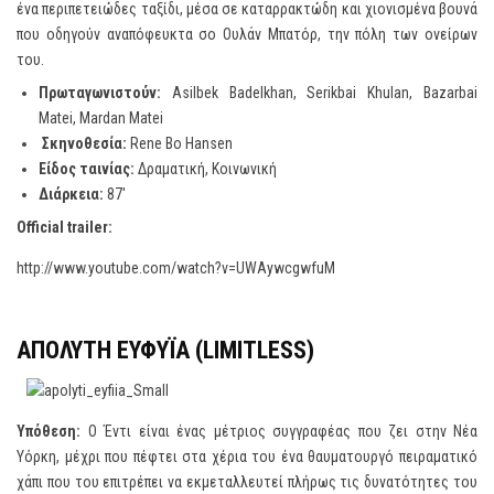
ένα περιπετειώδες ταξίδι, μέσα σε καταρρακτώδη και χιονισμένα βουνά
που οδηγούν αναπόφευκτα σο Ουλάν Μπατόρ, την πόλη των ονείρων
του.
Πρωταγωνιστούν
:
Asilbek Badelkhan, Serikbai Khulan, Bazarbai
Matei, Mardan Matei
Σκηνοθεσία:
Rene Bo Hansen
Είδος ταινίας:
Δραματική, Κοινωνική
Διάρκεια
:
87′
Official trailer:
http://www.youtube.com/watch?v=UWAywcgwfuM
ΑΠΟΛΥΤΗ
ΕΥΦΥΪΑ
(
LIMITLESS
)
Υπόθεση:
Ο Έντι είναι ένας μέτριος συγγραφέας που ζει στην Νέα
Υόρκη, μέχρι που πέφτει στα χέρια του ένα θαυματουργό πειραματικό
χάπι που του επιτρέπει να εκμεταλλευτεί πλήρως τις δυνατότητες του