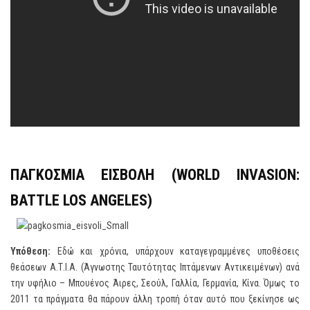
ΠΑΓΚΟΣΜΙΑ ΕΙΣΒΟΛΗ (
WORLD INVASION:
BATTLE LOS ANGELES)
Υπόθεση:
Εδώ και χρόνια, υπάρχουν καταγεγραμμένες υποθέσεις
θεάσεων Α.Τ.Ι.Α. (Άγνωστης Ταυτότητας Ιπτάμενων Αντικειμένων) ανά
την υφήλιο – Μπουένος Άιρες, Σεούλ, Γαλλία, Γερμανία, Κίνα. Όμως το
2011 τα πράγματα θα πάρουν άλλη τροπή όταν αυτό που ξεκίνησε ως