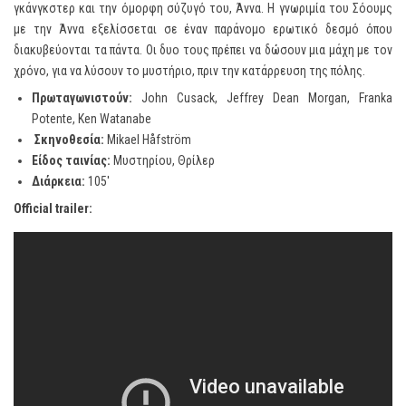
γκάνγκστερ και την όμορφη σύζυγό του, Άννα. Η γνωριμία του Σόουμς
με την Άννα εξελίσσεται σε έναν παράνομο ερωτικό δεσμό όπου
διακυβεύονται τα πάντα. Οι δυο τους πρέπει να δώσουν μια μάχη με τον
χρόνο, για να λύσουν το μυστήριο, πριν την κατάρρευση της πόλης.
Πρωταγωνιστούν
:
John Cusack, Jeffrey Dean Morgan, Franka
Potente, Ken Watanabe
Σκηνοθεσία:
Mikael Håfström
Είδος ταινίας:
Μυστηρίου, Θρίλερ
Διάρκεια:
105′
Official trailer: