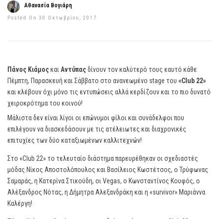
Αθανασία Βογιάρη
Posted On 30 Οκτωβρίου, 2017
Πάνος Κιάμος
και
Αντύπας
δίνουν τον καλύτερό τους εαυτό κάθε
Πέμπτη, Παρασκευή και Σάββατο στο ανανεωμένο stage του
«Club 22»
και κλέβουν όχι μόνο τις εντυπώσεις αλλά κερδίζουν και το πιο δυνατό
χειροκρότημα του κοινού!
Μάλιστα δεν είναι λίγοι οι επώνυμοι φίλοι και συνάδελφοι που
επιλέγουν να διασκεδάσουν με τις ατέλειωτες και διαχρονικές
επιτυχίες των δύο καταξιωμένων καλλιτεχνών!
Στο «Club 22» το τελευταίο διάστημα παρευρέθηκαν οι σχεδιαστές
μόδας Νίκος Αποστολόπουλος και Βασίλειος Κωστέτσος, ο Τρύφωνας
Σαμαράς, η Κατερίνα Στικούδη, οι Vegas, ο Κωνσταντίνος Κουφός, ο
Αλέξανδρος Νότας, η Δήμητρα Αλεξανδράκη και η «survivor» Μαριάννα
Καλέργη!