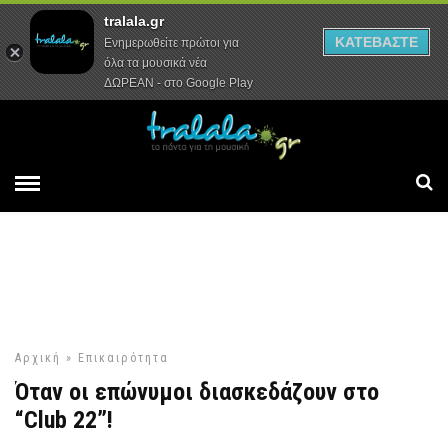
tralala.gr
Αρχική
Συνεντεύξεις
Ρεπορτάζ
ΚΑΤΕΒΑΣΤΕ
Ενημερωθείτε πρώτοι για
όλα τα μουσικά νέα
ΔΩΡΕΑΝ - στο Google Play
Αρχική
»
Επικαιρότητα
Όταν οι επώνυμοι διασκεδάζουν στο
“Club 22”!