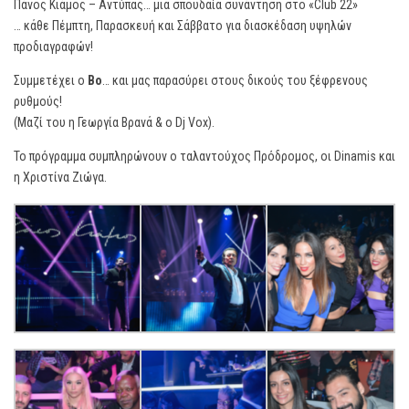
Πάνος Κιάμος – Αντύπας… μια σπουδαία συνάντηση στο «Club 22»
… κάθε Πέμπτη, Παρασκευή και Σάββατο για διασκέδαση υψηλών
προδιαγραφών!
Συμμετέχει ο
Βο
… και μας παρασύρει στους δικούς του ξέφρενους
ρυθμούς!
(Μαζί του η Γεωργία Βρανά & ο Dj Vox).
Το πρόγραμμα συμπληρώνουν ο ταλαντούχος Πρόδρομος, οι Dinamis και
η Χριστίνα Ζιώγα.