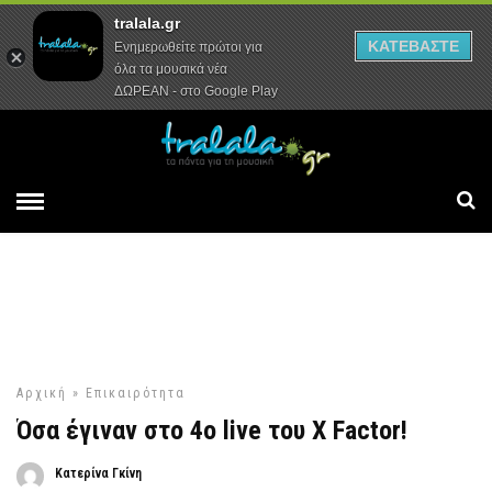
tralala.gr
Αρχική
Συνεντεύξεις
Ρεπορτάζ
ΚΑΤΕΒΑΣΤΕ
Ενημερωθείτε πρώτοι για
όλα τα μουσικά νέα
ΔΩΡΕΑΝ - στο Google Play
Αρχική
»
Επικαιρότητα
Όσα έγιναν στο 4ο live του X Factor!
Κατερίνα Γκίνη