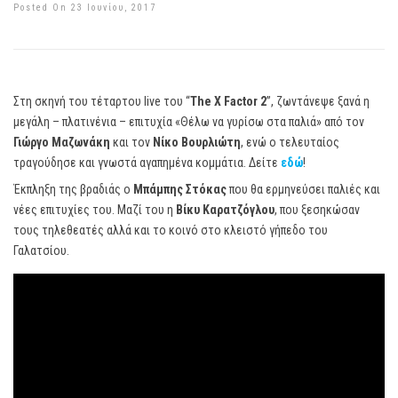
Posted On 23 Ιουνίου, 2017
Στη σκηνή του τέταρτου live του “
The X Factor 2
”, ζωντάνεψε ξανά η
μεγάλη – πλατινένια – επιτυχία «Θέλω να γυρίσω στα παλιά» από τον
Γιώργο Μαζωνάκη
και τον
Νίκο Βουρλιώτη
, ενώ ο τελευταίος
τραγούδησε και γνωστά αγαπημένα κομμάτια. Δείτε
εδώ
!
Έκπληξη της βραδιάς ο
Μπάμπης Στόκας
που θα ερμηνεύσει παλιές και
νέες επιτυχίες του. Μαζί του η
Βίκυ Καρατζόγλου
, που ξεσηκώσαν
τους τηλεθεατές αλλά και το κοινό στο κλειστό γήπεδο του
Γαλατσίου.