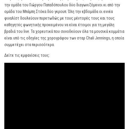
την ομάδα του Γιώργου Παπαδόπουλου δύο διαγωνιζόμενοι κι από την
ομάδα του Μπάμπη Στόκα δύο γκρουπ. Όλη την εβδομάδα οι εννέα
φιναλίστ δουλεύουν πυρετωδώς με τους μέντορές τους και τους
καθηγητές φωνητικής προκειμένου να είναι έτοιμοι για τη μεγάλη
βραδιά του live. Τα χορευτικά που συνοδεύουν όλα τα μουσικά κομμάτια
είναι υπό τις οδηγίες της χορογράφου των σταρ Chali Jennings, η οποία
συμμετέχει στα περισσότερα.
Δείτε τις εμφανίσεις τους: