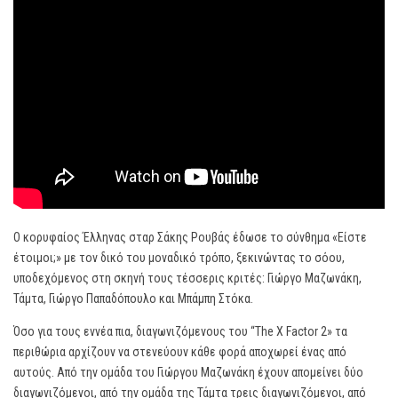
Ο κορυφαίος Έλληνας σταρ Σάκης Ρουβάς έδωσε το σύνθημα «Είστε
έτοιμοι;» με τον δικό του μοναδικό τρόπο, ξεκινώντας το σόου,
υποδεχόμενος στη σκηνή τους τέσσερις κριτές: Γιώργο Μαζωνάκη,
Τάμτα, Γιώργο Παπαδόπουλο και Μπάμπη Στόκα.
Όσο για τους εννέα πια, διαγωνιζόμενους του “The X Factor 2» τα
περιθώρια αρχίζουν να στενεύουν κάθε φορά αποχωρεί ένας από
αυτούς. Από την ομάδα του Γιώργου Μαζωνάκη έχουν απομείνει δύο
διαγωνιζόμενοι, από την ομάδα της Τάμτα τρεις διαγωνιζόμενοι, από