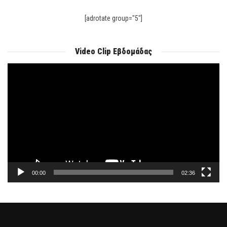
[adrotate group="5"]
Video Clip Εβδομάδας
Πρόγραμμα
Αναπαραγωγής
Βίντεο
00:00
02:36