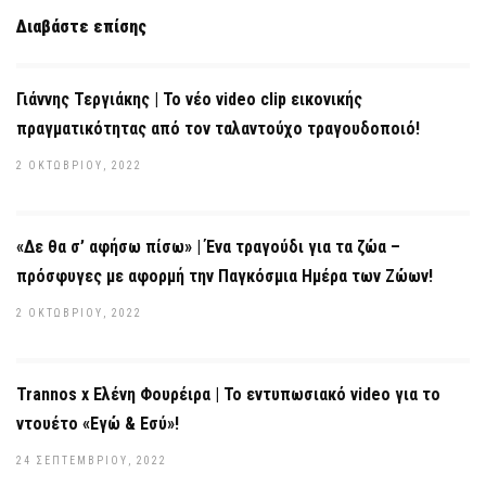
Διαβάστε επίσης
Γιάννης Τεργιάκης | Το νέο video clip εικονικής
πραγματικότητας από τον ταλαντούχο τραγουδοποιό!
2 ΟΚΤΩΒΡΊΟΥ, 2022
«Δε θα σ’ αφήσω πίσω» | Ένα τραγούδι για τα ζώα –
πρόσφυγες με αφορμή την Παγκόσμια Ημέρα των Ζώων!
2 ΟΚΤΩΒΡΊΟΥ, 2022
Trannos x Ελένη Φουρέιρα | Το εντυπωσιακό video για το
ντουέτο «Εγώ & Εσύ»!
24 ΣΕΠΤΕΜΒΡΊΟΥ, 2022