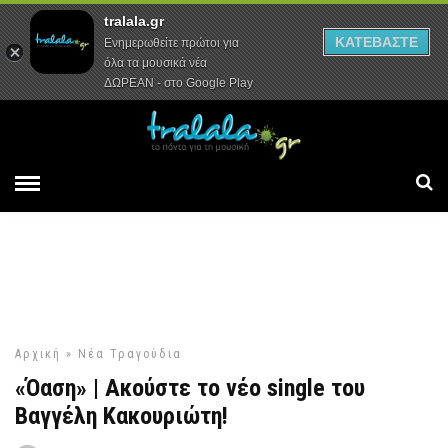
tralala.gr
Αρχική
Συνεντεύξεις
Ρεπορτάζ
ΚΑΤΕΒΑΣΤΕ
Ενημερωθείτε πρώτοι για
όλα τα μουσικά νέα
ΔΩΡΕΑΝ - στο Google Play
Αρχική
»
Νέα Τραγούδια
«Όαση» | Ακούστε το νέο single του
Βαγγέλη Κακουριώτη!