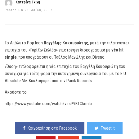
Κατερίνα Γκίνη
Posted On 23 Μαΐου, 2017
Το Απόλυτο Pop Icon
Βαγγέλης Κακουριώτης
, μετά την «πλατινένια»
επιτυχία του «Γυρίζω Σελίδα» επιστρέφει δισκογραφικά με
νέο
hit
single
, που υπογράφουν οι Παύλος Μανώλης και Diveno.
«Όαση» τιτλοφορείται η νέα επιτυχία του Βαγγέλη Κακουριώτη που
συνεχίζει για τρίτη φορά την πετυχημένη συνεργασία του με το B.U.
Absolute Me. Κυκλοφορεί από την Panik Records.
Ακούστε το:
https://www.youtube.com/watch?v=sP9K1Ckrmlc
Κοινοποίηση στο Facebook
Tweet It