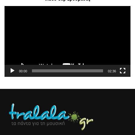
Πρόγραμμα
Αναπαραγωγής
Βίντεο
00:00
02:36