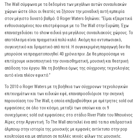
The Wall σύμφωνα με τα δεδομένα των μεγάλων αυτών συναυλιακών
χώρων ώστε όλοι οι θεατές να ζήσουν την μοναδική αυτή εμπειρία
στον μέγιστο δυνατό βαθμό. Ο Roger Waters δηλώνει: “Είμαι εξαιρετικά
ενθουσιασμένος που επιστρέφουμε με το The Wall στην Ευρώπη. Έχω
επανασχεδιάσει το show ειδικά για μεγάλους συναυλιακούς χώρους. Το
αποτέλεσμα είναι πραγματικά πολύ καλό. Ακόμη πιο εντυπωσιακό,
συγκινητικό και δραματικό από ποτέ. Η συγκεκριμένη παραγωγή δεν θα
μπορούσε να πραγματοποιηθεί 40 χρόνια πριν. Δε θα μπορούσαμε να
επιτύχουμε ικανοποιητικά την συναισθηματική, μουσική και θεατρική
απόδοση του έργου. Με τη βοήθεια όμως της σύγχρονης τεχνολογίας
αυτό είναι πλέον εφικτό.”
To 2010 o Roger Waters με τη βοήθεια των σύγχρονων τεχνολογικών
επιτευγμάτων και των ειδικών εφέ, επαναπροσδιόρισε την σκηνική
παρουσίαση του The Wall, η οποία επιβραβεύθηκε με αμέτρητες sold out
εμφανίσεις σε όλο τον κόσμο, μεταξύ των οποίων και οι 9
συνεχόμενες sold out εμφανίσεις στο στάδιο River Plate του Μπουένος
Αίρες στην Αργεντινή. Το The Wall αποτελεί ένα από τα πιο επιδραστικά
άλμπουμ στην ιστορία της μουσικής με εμφανές αντίκτυπο στην pop
κουλτούρα και με απήχηση σε πολλές γενιές φίλων της μουσικής.