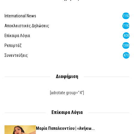
International News
1192
Αποκλειστικές Δηλώσεις
1190
Επίκαιρα Λόγια
408
Ρεπορτάζ
1386
Συνεντεύξεις
470
Διαφήμιση
[adrotate group="4"]
Επίκαιρα Λόγια
Μαρία Παπαλεοντίου | «Ανήκω...