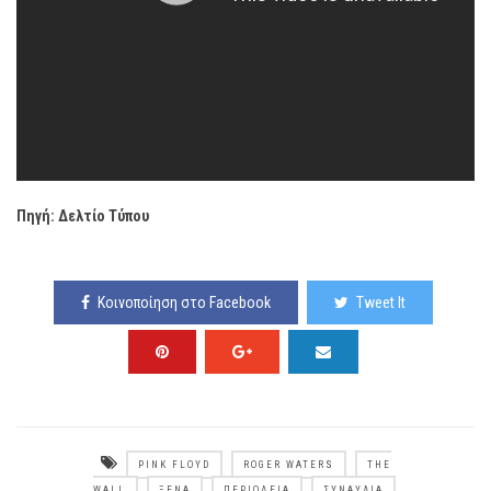
Πηγή: Δελτίο Τύπου
Κοινοποίηση στο Facebook
Tweet It
PINK FLOYD
ROGER WATERS
THE
WALL
ΞΈΝΑ
ΠΕΡΙΟΔΕΊΑ
ΣΥΝΑΥΛΊΑ