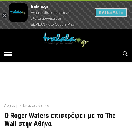
tralala.gr
Αρχική
Συνεντεύξεις
Ρεπορτάζ
ΚΑΤΕΒΑΣΤΕ
Ενημερωθείτε πρώτοι για
όλα τα μουσικά νέα
ΔΩΡΕΑΝ - στο Google Play
Αρχική
»
Επικαιρότητα
Ο Roger Waters επιστρέφει με το The
Wall στην Αθήνα