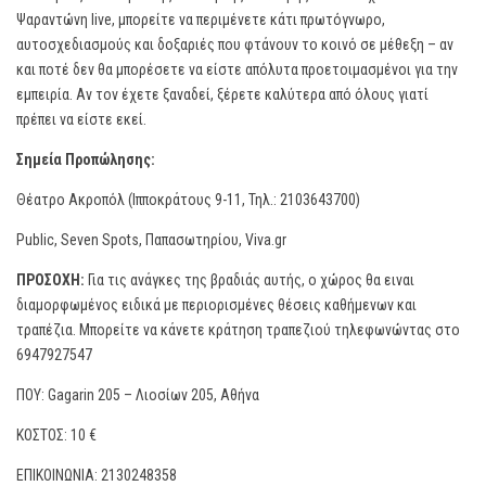
Ψαραντώνη live, μπορείτε να περιμένετε κάτι πρωτόγνωρο,
αυτοσχεδιασμούς και δοξαριές που φτάνουν το κοινό σε μέθεξη – αν
και ποτέ δεν θα μπορέσετε να είστε απόλυτα προετοιμασμένοι για την
εμπειρία. Αν τον έχετε ξαναδεί, ξέρετε καλύτερα από όλους γιατί
πρέπει να είστε εκεί.
Σημεία Προπώλησης:
Θέατρο Ακροπόλ (Ιπποκράτους 9-11, Τηλ.: 2103643700)
Public, Seven Spots, Παπασωτηρίου, Viva.gr
ΠΡΟΣΟΧΗ:
Για τις ανάγκες της βραδιάς αυτής, ο χώρος θα ειναι
διαμορφωμένος ειδικά με περιορισμένες θέσεις καθήμενων και
τραπέζια. Μπορείτε να κάνετε κράτηση τραπεζιού τηλεφωνώντας στο
6947927547
ΠΟΥ: Gagarin 205 – Λιοσίων 205, Αθήνα
ΚΟΣΤΟΣ: 10 €
ΕΠΙΚΟΙΝΩΝΙΑ: 2130248358