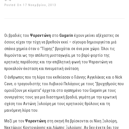
Posted On 17 Νοεμβρίου, 2013
Οι βραδιές του
Ψαραντώνη
στο
Gagarin
έχουν μείνει αξέχαστες σε
όσους είχαν την τύχη να βρεθούν εκεί – σίγουρα δημιουργείται μιά
σπάνια χημεία όταν ο “Τίγρης” βρυχάται σε ένα ροκ χώρο. Όλοι τις
θυμούνται ως την απόλυτη μυσταγωγία, με το βαρύ φορτίο της
κρητικής παράδοσης και την επιβλητική φωνή του Ψαραντώνη να
προκαλούν έκσταση και πνευματική ανάταση.
Ο άνθρωπος που τη λύρα του εκθείασαν ο Γιάννης Αγγελάκας και ο Nick
Cave, ο τραγουδιστής του Λυβικού Πελάγους με τους “βρυχηθμούς που
ομοιάζουν με κύματα” έρχεται στο αγαπημένο του Gagarin με τους
συνεργάτες τους για μια διαστημική βραδιά, γεμάτη με την ερωτική
σχέση του Αντώνη Ξυλούρη με τους κρητικούς θρύλους και τη
μαινόμενη λύρα του.
Μαζί με τον
Ψαραντώνη
στη σκηνή θα βρίσκονται οι Νίκη Ξυλούρη,
Νεκτάριος Κοντογιάννης και Λάμπης Ξυλούρης. Αν δεν έχετε δει τον