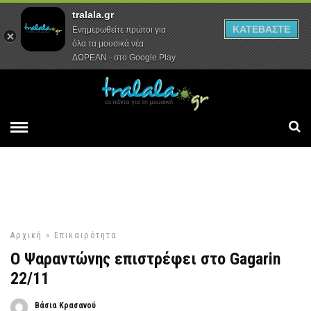
tralala.gr
Αρχική
Συνεντεύξεις
Ρεπορτάζ
ΚΑΤΕΒΑΣΤΕ
Ενημερωθείτε πρώτοι για
όλα τα μουσικά νέα
ΔΩΡΕΑΝ - στο Google Play
Αρχική
»
Επικαιρότητα
O Ψαραντώνης επιστρέφει στο Gagarin
22/11
Βάσια Κρασανού