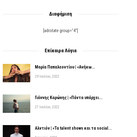
Διαφήμιση
[adrotate group="4"]
Επίκαιρα Λόγια
Μαρία Παπαλεοντίου | «Ανήκω...
29 Ιουλίου, 2022
Γιάννης Καρώνης | «Πάντα υπάρχει...
27 Ιουλίου, 2022
Αλντιόν | «Τα talent shows και τα social...