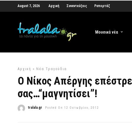
August 7, 2026
Αρχική
Συνεντεύξεις
Ρεπορτάζ
Μουσικά νέα
Αρχική
»
Νέα Τραγούδια
Ο Νίκος Απέργης επέστρε
σας…“μαγνητίσει”!
tralala.gr
Posted On 12 Οκτωβρίου, 2012