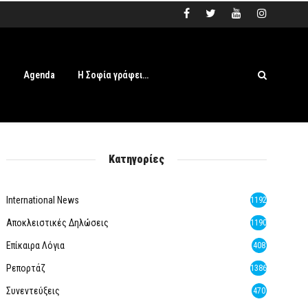
s
Agenda
Η Σοφία γράφει…
Κατηγορίες
International News
1192
Αποκλειστικές Δηλώσεις
1190
Επίκαιρα Λόγια
408
Ρεπορτάζ
1386
Συνεντεύξεις
470