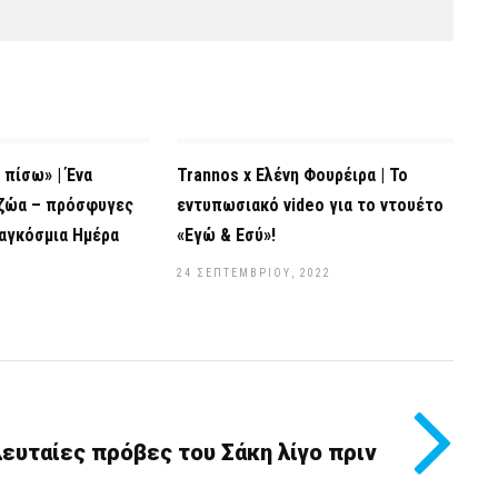
 πίσω» | Ένα
Trannos x Ελένη Φουρέιρα | Το
 ζώα – πρόσφυγες
εντυπωσιακό video για το ντουέτο
αγκόσμια Ημέρα
«Εγώ & Εσύ»!
24 ΣΕΠΤΕΜΒΡΊΟΥ, 2022
2
ευταίες πρόβες του Σάκη λίγο πριν