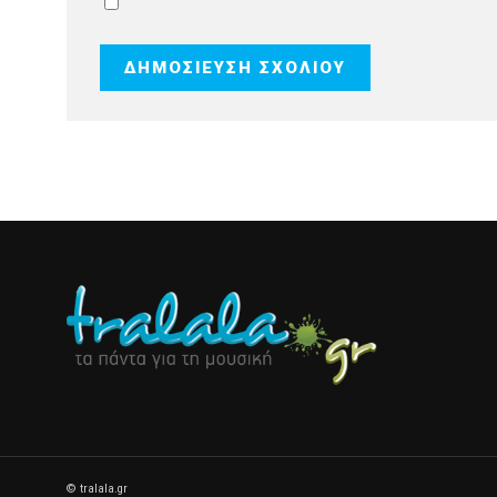
© tralala.gr