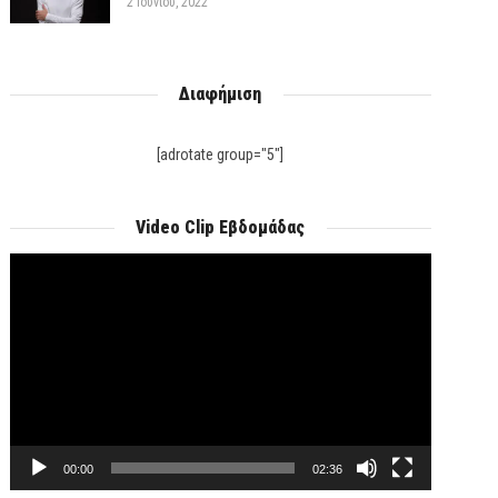
2 Ιουνίου, 2022
Διαφήμιση
[adrotate group="5"]
Video Clip Εβδομάδας
Πρόγραμμα
Αναπαραγωγής
Βίντεο
00:00
02:36