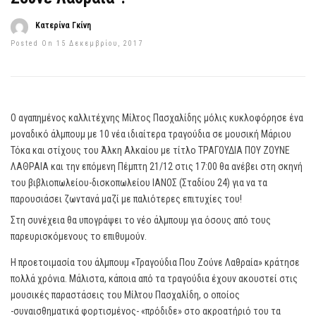
Κατερίνα Γκίνη
Posted On 15 Δεκεμβρίου, 2017
Ο αγαπημένος καλλιτέχνης Μίλτος Πασχαλίδης μόλις κυκλοφόρησε ένα
μοναδικό άλμπουμ με 10 νέα ιδιαίτερα τραγούδια σε μουσική Μάριου
Τόκα και στίχους του Άλκη Αλκαίου με τίτλο ΤΡΑΓΟΥΔΙΑ ΠΟΥ ΖΟΥΝΕ
ΛΑΘΡΑΙΑ και την επόμενη Πέμπτη 21/12 στις 17:00 θα ανέβει στη σκηνή
του βιβλιοπωλείου-δισκοπωλείου ΙΑΝΟΣ (Σταδίου 24) για να τα
παρουσιάσει ζωντανά μαζί με παλιότερες επιτυχίες του!
Στη συνέχεια θα υπογράψει το νέο άλμπουμ για όσους από τους
παρευρισκόμενους το επιθυμούν.
Η προετοιμασία του άλμπουμ «Τραγούδια Που Ζούνε Λαθραία» κράτησε
πολλά χρόνια. Μάλιστα, κάποια από τα τραγούδια έχουν ακουστεί στις
μουσικές παραστάσεις του Μίλτου Πασχαλίδη, ο οποίος
-συναισθηματικά φορτισμένος- «πρόδιδε» στο ακροατήριό του τα