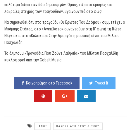
πολύτιμα δώρα των δύο δημιουργών. Όμως, τώρα οι κρυφές και
λαθραίες στιγμές των τραγουδιών, βγαίνουν πιά στο φως!
Να σημειωθεί ότι στο τραγούδι «Οι Έρωτες Του Δρόμου» συμμετέχει ο
Μπάμπης Στόκας, στο «Ανεπίδοτο» συναντούμε στη Β’ φωνή τη Γιώτα
Νέγκα και στο «Καλοκαίρι Στην Αμοργό» η μουσική είναι του Μίλτου
Πασχαλίδη.
Το άλμπουμ «Τραγούδια Που Ζούνε Λαθραία» του Μίλτου Πασχαλίδη
κυκλοφορεί από την Cobalt Music.
Κοινοποίηση στο Facebook
Tweet It
ΙΑΝΌΣ
ΠΑΡΟΥΣΊΑΣΗ ΝΈΟΥ ΔΊΣΚΟΥ