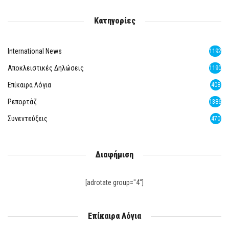
Κατηγορίες
International News
1192
Αποκλειστικές Δηλώσεις
1190
Επίκαιρα Λόγια
408
Ρεπορτάζ
1386
Συνεντεύξεις
470
Διαφήμιση
[adrotate group="4"]
Επίκαιρα Λόγια