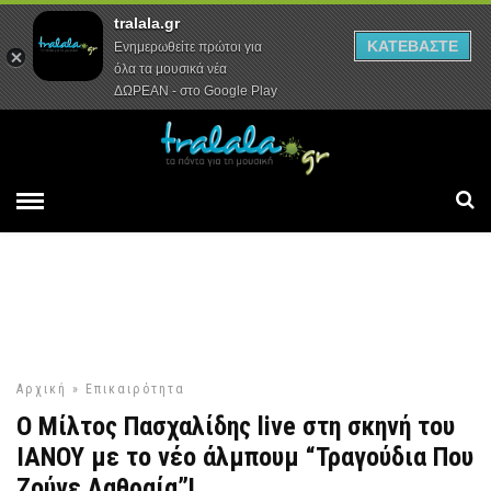
tralala.gr
Αρχική
Συνεντεύξεις
Ρεπορτάζ
ΚΑΤΕΒΑΣΤΕ
Ενημερωθείτε πρώτοι για
όλα τα μουσικά νέα
ΔΩΡΕΑΝ - στο Google Play
Αρχική
»
Επικαιρότητα
Ο Μίλτος Πασχαλίδης live στη σκηνή του
ΙΑΝΟΥ με το νέο άλμπουμ “Τραγούδια Που
Ζούνε Λαθραία”!