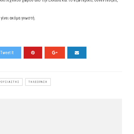
αλλιτεχνικού χώρου από την Ελλάδα και το εξωτερικό, συνεντεύξεις
 γίνει ακόμα γνωστή.
Tweet It
ΡΟΥΣΙΑΣΤΉΣ
ΤΗΛΕΌΡΑΣΗ