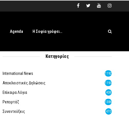
s
Agenda
Η Σοφία γράφει…
Κατηγορίες
International News
1192
Αποκλειστικές Δηλώσεις
1190
Επίκαιρα Λόγια
408
Ρεπορτάζ
1386
Συνεντεύξεις
470