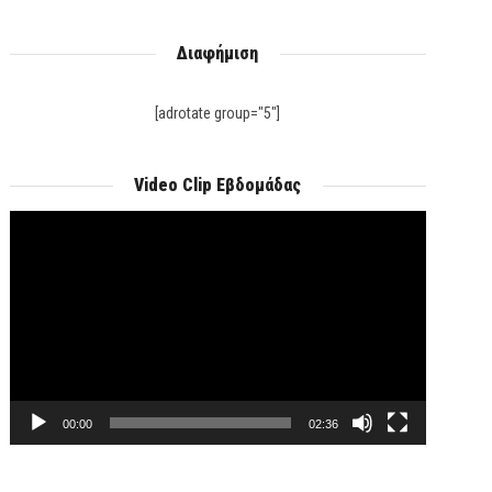
Διαφήμιση
[adrotate group="5"]
Video Clip Εβδομάδας
Πρόγραμμα
Αναπαραγωγής
Βίντεο
00:00
02:36