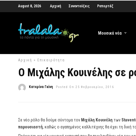
August 8, 2026
Αρχική
Συνεντεύξεις
Ρεπορτάζ
Μουσικά νέα
Αρχική
»
Επικαιρότητα
Ο Μιχάλης Κουινέλης σε ρ
Κατερίνα Γκίνη
Posted On 25 Φεβρουαρίου, 2016
Σε νέο ρόλο θα δούμε σύντομα τον
Μιχάλη Κουινέλη
των
Stavent
παρουσιαστή
, καθώς ο αγαπημένος καλλιτέχνης θα έχει τη δική 