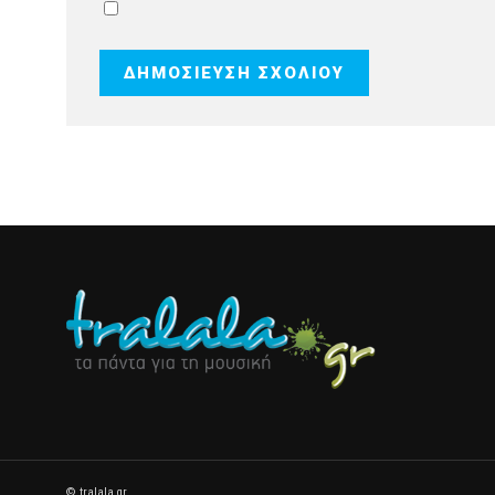
© tralala.gr