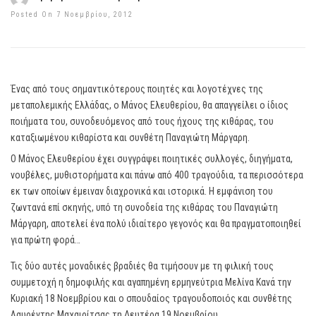
Posted On 7 Νοεμβρίου, 2012
Ένας από τους σημαντικότερους ποιητές και λογοτέχνες της
μεταπολεμικής Ελλάδας, ο Μάνος Ελευθερίου, θα απαγγείλει ο ίδιος
ποιήματα του, συνοδευόμενος από τους ήχους της κιθάρας, του
καταξιωμένου κιθαρίστα και συνθέτη Παναγιώτη Μάργαρη.
Ο Μάνος Ελευθερίου έχει συγγράψει ποιητικές συλλογές, διηγήματα,
νουβέλες, μυθιστορήματα και πάνω από 400 τραγούδια, τα περισσότερα
εκ των οποίων έμειναν διαχρονικά και ιστορικά. Η εμφάνιση του
ζωντανά επί σκηνής, υπό τη συνοδεία της κιθάρας του Παναγιώτη
Μάργαρη, αποτελεί ένα πολύ ιδιαίτερο γεγονός και θα πραγματοποιηθεί
για πρώτη φορά…
Τις δύο αυτές μοναδικές βραδιές θα τιμήσουν με τη φιλική τους
συμμετοχή η δημοφιλής και αγαπημένη ερμηνεύτρια Μελίνα Κανά την
Κυριακή 18 Νοεμβρίου και ο σπουδαίος τραγουδοποιός και συνθέτης
Λαυρέντης Μαχαιρίτσας τη Δευτέρα 19 Νοεμβρίου.