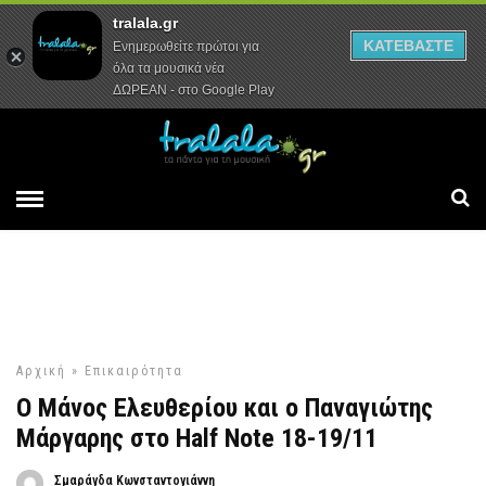
tralala.gr
Αρχική
Συνεντεύξεις
Ρεπορτάζ
ΚΑΤΕΒΑΣΤΕ
Ενημερωθείτε πρώτοι για
όλα τα μουσικά νέα
ΔΩΡΕΑΝ - στο Google Play
Αρχική
»
Επικαιρότητα
Ο Μάνος Ελευθερίου και ο Παναγιώτης
Μάργαρης στο Half Note 18-19/11
Σμαράγδα Κωνσταντογιάννη