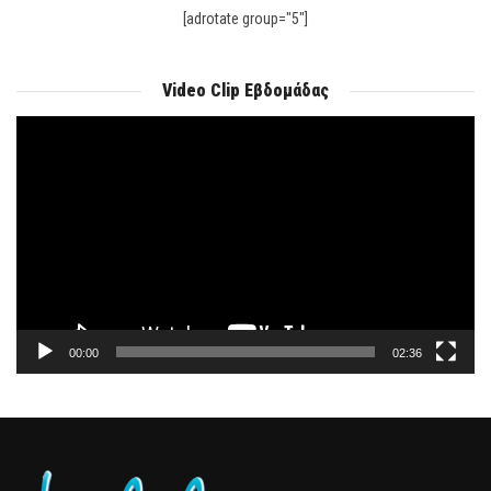
[adrotate group="5"]
Video Clip Εβδομάδας
Πρόγραμμα
Αναπαραγωγής
Βίντεο
00:00
02:36