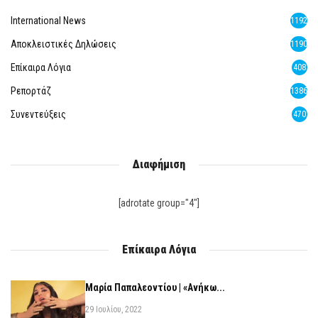
International News
1192
Αποκλειστικές Δηλώσεις
1190
Επίκαιρα Λόγια
408
Ρεπορτάζ
1386
Συνεντεύξεις
470
Διαφήμιση
[adrotate group="4"]
Επίκαιρα Λόγια
Μαρία Παπαλεοντίου | «Ανήκω...
29 Ιουλίου, 2022