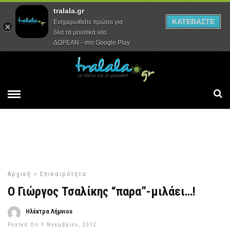
tralala.gr
Αρχική
Συνεντεύξεις
Ρεπορτάζ
ΚΑΤΕΒΑΣΤΕ
Ενημερωθείτε πρώτοι για
όλα τα μουσικά νέα
ΔΩΡΕΑΝ - στο Google Play
Αρχική
»
Επικαιρότητα
Ο Γιώργος Τσαλίκης “παρα”-μιλάει…!
Ηλέκτρα Λήμνιου
Posted On 9 Νοεμβρίου, 2012