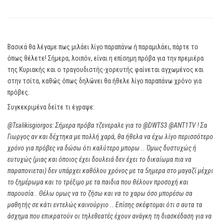
Βασικά θα λέγαμε πως μιλάει λίγο παραπάνω ή παραμιλάει, πάρτε το
όπως θέλετε! Σήμερα, λοιπόν, είναι η επίσημη πρόβα για την πρεμιέρα
της Κυριακής και ο τραγουδιστής-χορευτής φαίνεται αγχωμένος και
στην τσίτα, καθώς όπως δηλώνει θα ήθελε λίγο παραπάνω χρόνο για
πρόβες.
Συγκεκριμένα δείτε τι έγραψε:
@Tsalikisgiorgos: Σήμερα πρόβα τζενεραλε για το @DWTS3 @ANT1TV ! Σα
Γιωργος αν και δέχτηκα με πολλή χαρά, θα ήθελα να έχω λίγο περισσότερο
χρόνο για πρόβες να δώσω ότι καλύτερο μπορω .. Όμως δυστυχώς ή
ευτυχώς (μιας και όποιος έχει δουλειά δεν έχει το δικαίωμα πια να
παραπονιεται) δεν υπάρχει καθόλου χρόνος με τα 5ημερα στο μαγαζί μέχρι
το ξημέρωμα και το τρέξιμο με τα παιδια που θέλουν προσοχή και
παρουσία.. Θέλω ομως να το ζήσω και να το χαρω όσο μπορέσω σα
μαθητής σε κάτι εντελώς καινούργιο .. Επίσης σκέφτομαι ότι σ αυτα τα
άσχημα που επικρατούν οι τηλεθεατές έχουν ανάγκη τη διασκέδαση για να