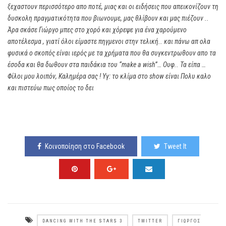
ξεχαστουν περισσότερο απο ποτέ, μιας και οι ειδήσεις που απεικονίζουν τη
δυσκολη πραγματικότητα που βιωνουμε, μας θλίβουν και μας πιέζουν ..
Άρα σκάσε Γιώργο μπες στο χορό και χόρεψε για ένα χαρούμενο
αποτέλεσμα , γιατί όλοι είμαστε πηγμενοι στην τελική.. και πάνω απ ολα
φυσικά ο σκοπός είναι ιερός με τα χρήματα που θα συγκεντρωθουν απο τα
έσοδα και θα δωθουν στα παιδάκια του “make a wish”… Ουφ.. Τα είπα …
Φίλοι μου λοιπόν, Καλημέρα σας ! Υγ: το κλίμα στο show είναι Πολυ καλο
και πιστεύω πως οποίος το δει
Κοινοποίηση στο Facebook
Tweet It
DANCING WITH THE STARS 3
TWITTER
ΓΙΏΡΓΟΣ