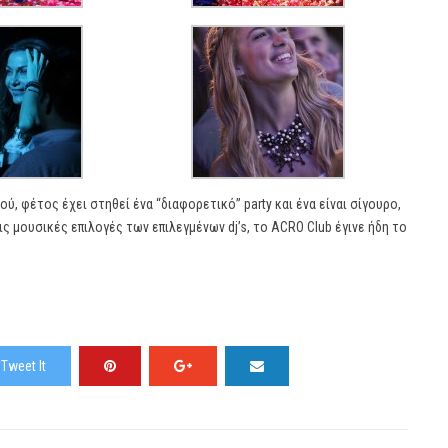
, φέτος έχει στηθεί ένα “διαφορετικό” party και ένα είναι σίγουρο,
ς μουσικές επιλογές των επιλεγμένων dj’s, το ACRO Club έγινε ήδη το
Tweet It