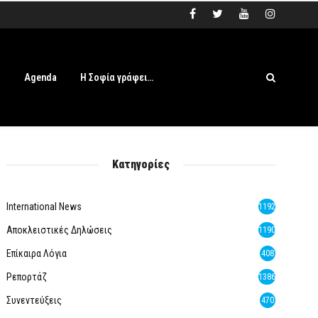
s
Agenda
Η Σοφία γράφει…
Κατηγορίες
International News
1192
Αποκλειστικές Δηλώσεις
1190
Επίκαιρα Λόγια
408
Ρεπορτάζ
1386
Συνεντεύξεις
470