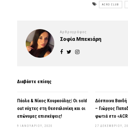
ACRO CLUB
Αρθρογράφος
Σοφία Μπεκιάρη
Διαβάστε επίσης
Πάολα & Νίκος Κουρκούλης| Οι sold
Δέσποινα Βανδή 
out νύχτες στη Θεσσαλονίκη και οι
– Γιώργος Παπα
επώνυμες επισκέψεις!
φωτιά στο «ACR
9 ΙΑΝΟΥΑΡΊΟΥ, 2020
27 ΔΕΚΕΜΒΡΊΟΥ, 2