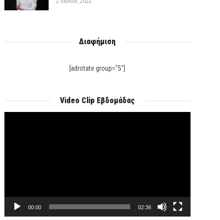
2 Ιουνίου, 2022
Διαφήμιση
[adrotate group="5"]
Video Clip Εβδομάδας
Πρόγραμμα
Αναπαραγωγής
Βίντεο
00:00
02:36