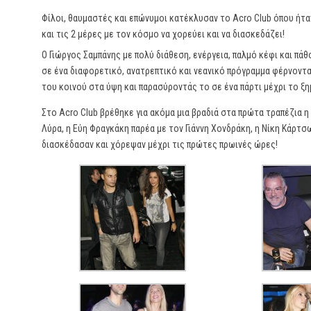
Φίλοι, θαυμαστές και επώνυμοι κατέκλυσαν το Acro Club όπου ήτ
και τις 2 μέρες με τον κόσμο να χορεύει και να διασκεδάζει!
Ο Γιώργος Σαμπάνης με πολύ διάθεση, ενέργεια, παλμό κέφι και πά
σε ένα διαφορετικό, ανατρεπτικό και νεανικό πρόγραμμα φέρνοντ
του κοινού στα ύψη και παρασύροντάς το σε ένα πάρτι μέχρι το ξ
Στο Acro Club βρέθηκε για ακόμα μια βραδιά στα πρώτα τραπέζια η
Λύρα, η Εύη Φραγκάκη παρέα με τον Γιάννη Χονδράκη, η Νίκη Κάρτσ
διασκέδασαν και χόρεψαν μέχρι τις πρώτες πρωινές ώρες!