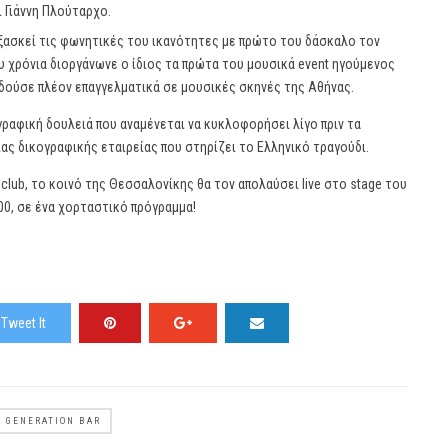
ι Γιάννη Πλούταρχο.
εξασκεί τις φωνητικές του ικανότητες με πρώτο του δάσκαλο τον
υ χρόνια διοργάνωνε ο ίδιος τα πρώτα του μουσικά event ηγούμενος
δούσε πλέον επαγγελματικά σε μουσικές σκηνές της Αθήνας.
γραφική δουλειά που αναμένεται να κυκλοφορήσει λίγο πριν τα
ας δικογραφικής εταιρείας που στηρίζει το Ελληνικό τραγούδι.
club, το κοινό της Θεσσαλονίκης θα τον απολαύσει live στο stage του
:00, σε ένα χορταστικό πρόγραμμα!
Tweet It
 GENERATION BAR