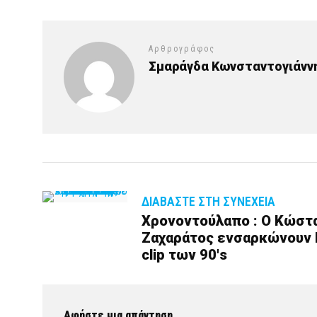
Αρθρογράφος
Σμαράγδα Κωνσταντογιάνν
ΔΙΑΒΆΣΤΕ ΣΤΗ ΣΥΝΈΧΕΙΑ
Χρονοντούλαπο : Ο Κώστα
Ζαχαράτος ενσαρκώνουν Π
clip των 90's
Αφήστε μια απάντηση