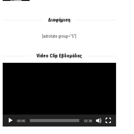
Διαφήμιση
[adrotate group="5"]
Video Clip Εβδομάδας
Πρόγραμμα
Αναπαραγωγής
Βίντεο
00:00
02:36