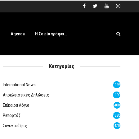
s
Agenda
Η Σοφία γράφει…
Κατηγορίες
International News
1192
Αποκλειστικές Δηλώσεις
1190
Επίκαιρα Λόγια
408
Ρεπορτάζ
1386
Συνεντεύξεις
470