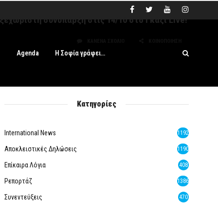
 ξεχωριστή συνύπαρξη στις 14/10 στο Γκάζι Live!
ΚΑΝΈΝΑ ΣΧΌΛΙΟ
ΚΟΙΝΟΠΟΊΗΣΗ
s
Agenda
Η Σοφία γράφει…
Κατηγορίες
International News
1192
Αποκλειστικές Δηλώσεις
1190
Επίκαιρα Λόγια
408
Ρεπορτάζ
1386
Συνεντεύξεις
470