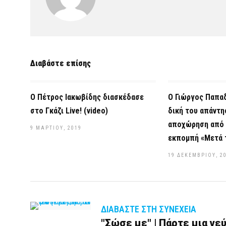
Διαβάστε επίσης
Ο Πέτρος Ιακωβίδης διασκέδασε
Ο Γιώργος Παπαδ
στο Γκάζι Live! (video)
δική του απάντη
αποχώρηση από τ
9 ΜΑΡΤΊΟΥ, 2019
εκπομπή «Μετά 
19 ΔΕΚΕΜΒΡΊΟΥ, 2
ΔΙΑΒΆΣΤΕ ΣΤΗ ΣΥΝΈΧΕΙΑ
"Σώσε με" | Πάρτε μια γεύ