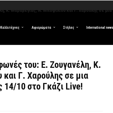
λη, Κ. Μαραβέγιας, Ν. Μποφίλιου και Γ. Χαρούλης σε μια
Καλλιτέχνες
Αφιερώματα
Στήλες
International new
φωνές του: Ε. Ζουγανέλη, Κ.
 και Γ. Χαρούλης σε μια
 14/10 στο Γκάζι Live!