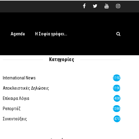
s
Agenda
Η Σοφία γράφει…
Κατηγορίες
International News
1192
Αποκλειστικές Δηλώσεις
1190
Επίκαιρα Λόγια
408
Ρεπορτάζ
1386
Συνεντεύξεις
470