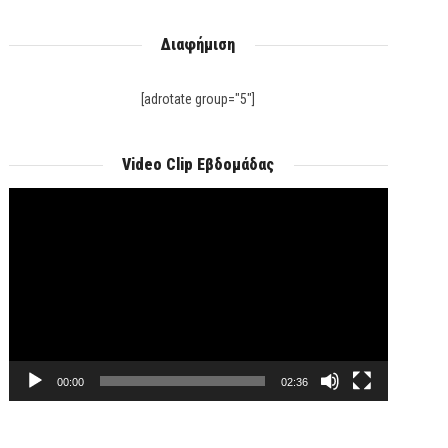
Διαφήμιση
[adrotate group="5"]
Video Clip Εβδομάδας
Πρόγραμμα
Αναπαραγωγής
Βίντεο
00:00
02:36