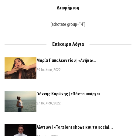
Διαφήμιση
[adrotate group="4"]
Επίκαιρα Λόγια
Μαρία Παπαλεοντίου | «Ανήκω...
29 Ιουλίου, 2022
Γιάννης Καρώνης | «Πάντα υπάρχει...
27 Ιουλίου, 2022
Αλντιόν | «Τα talent shows και τα social...