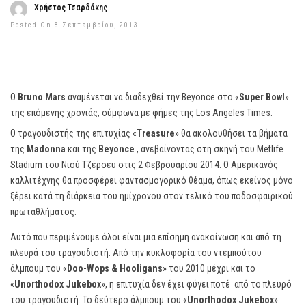
Χρήστος Τσαρδάκης
Posted On 8 Σεπτεμβρίου, 2013
Ο
Bruno Mars
αναμένεται να διαδεχθεί την Beyonce στο «
Super Bowl
»
της επόμενης χρονιάς, σύμφωνα με φήμες της Los Angeles Times.
Ο τραγουδιστής της επιτυχίας «
Treasure
» θα ακολουθήσει τα βήματα
της
Madonna
και της
Beyonce
, ανεβαίνοντας στη σκηνή του Metlife
Stadium του Νιού Τζέρσευ στις 2 Φεβρουαρίου 2014. Ο Αμερικανός
καλλιτέχνης θα προσφέρει φαντασμογορικό θέαμα, όπως εκείνος μόνο
ξέρει κατά τη διάρκεια του ημίχρονου στον τελικό του ποδοσφαιρικού
πρωταθλήματος.
Αυτό που περιμένουμε όλοι είναι μια επίσημη ανακοίνωση και από τη
πλευρά του τραγουδιστή. Από την κυκλοφορία του ντεμπούτου
άλμπουμ του «
Doo-Wops & Hooligans
» του 2010 μέχρι και το
«
Unorthodox Jukebox
», η επιτυχία δεν έχει φύγει ποτέ από το πλευρό
του τραγουδιστή. Το δεύτερο άλμπουμ του «
Unorthodox Jukebox
»