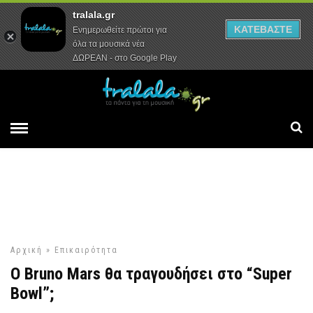
tralala.gr
Αρχική
Συνεντεύξεις
Ρεπορτάζ
ΚΑΤΕΒΑΣΤΕ
Ενημερωθείτε πρώτοι για
όλα τα μουσικά νέα
ΔΩΡΕΑΝ - στο Google Play
Αρχική
»
Επικαιρότητα
Ο Bruno Mars θα τραγουδήσει στο “Super
Bowl”;