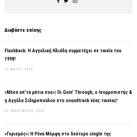
Διαβάστε επίσης
Flashback: Η Αγγελική Ηλιάδη συμμετέχει σε ταινία του
1998!
12 ΜΑΪ́ΟΥ, 2020
«Μέσα απ’τα μάτια σου»| Οι Goin’ Through, ο Ισορροπιστής &
η Αγγέλα Σιδηροπούλου στο soundtrack νέας ταινίας!
27 ΙΑΝΟΥΑΡΊΟΥ, 2020
«Γυρισμός»| Η Ρένα Μόρφη στο δεύτερο single της