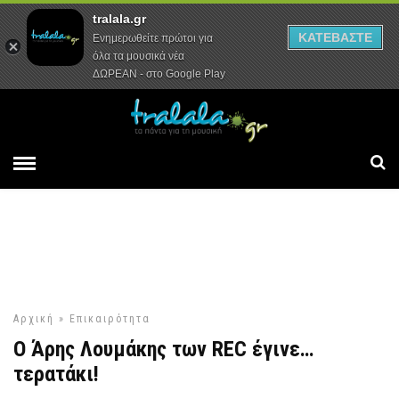
tralala.gr
Αρχική
Συνεντεύξεις
Ρεπορτάζ
ΚΑΤΕΒΑΣΤΕ
Ενημερωθείτε πρώτοι για
όλα τα μουσικά νέα
ΔΩΡΕΑΝ - στο Google Play
Αρχική
»
Επικαιρότητα
Ο Άρης Λουμάκης των REC έγινε…
τερατάκι!