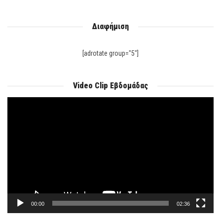
Διαφήμιση
[adrotate group="5"]
Video Clip Εβδομάδας
Πρόγραμμα
Αναπαραγωγής
Βίντεο
00:00
02:36