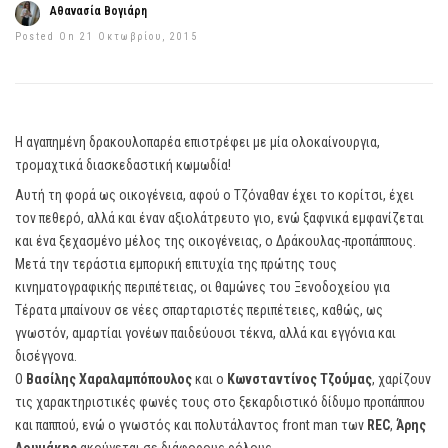
Αθανασία Βογιάρη
Posted On 21 Οκτωβρίου, 2015
Η αγαπημένη δρακουλοπαρέα επιστρέφει με μία ολοκαίνουργια,
τρομαχτικά διασκεδαστική κωμωδία!
Αυτή τη φορά ως οικογένεια, αφού ο Τζόναθαν έχει το κορίτσι, έχει
τον πεθερό, αλλά και έναν αξιολάτρευτο γιο, ενώ ξαφνικά εμφανίζεται
και ένα ξεχασμένο μέλος της οικογένειας, ο Δράκουλας-προπάππους.
Μετά την τεράστια εμπορική επιτυχία της πρώτης τους
κινηματογραφικής περιπέτειας, οι θαμώνες του Ξενοδοχείου για
Τέρατα μπαίνουν σε νέες σπαρταριστές περιπέτειες, καθώς, ως
γνωστόν, αμαρτίαι γονέων παιδεύουσι τέκνα, αλλά και εγγόνια και
δισέγγονα.
Ο
Βασίλης Χαραλαμπόπουλος
και ο
Κωνσταντίνος Τζούμας
, χαρίζουν
τις χαρακτηριστικές φωνές τους στο ξεκαρδιστικό δίδυμο προπάππου
και παππού, ενώ ο γνωστός και πολυτάλαντος front man των
REC
,
Άρης