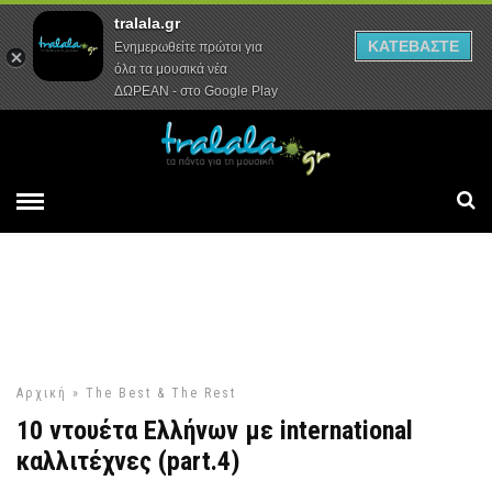
tralala.gr
Αρχική
Συνεντεύξεις
Ρεπορτάζ
ΚΑΤΕΒΑΣΤΕ
Ενημερωθείτε πρώτοι για
όλα τα μουσικά νέα
ΔΩΡΕΑΝ - στο Google Play
Αρχική
»
The Best & The Rest
10 ντουέτα Ελλήνων με international
καλλιτέχνες (part.4)