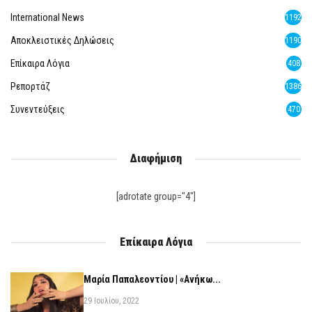
International News
1192
Αποκλειστικές Δηλώσεις
1190
Επίκαιρα Λόγια
408
Ρεπορτάζ
1386
Συνεντεύξεις
470
Διαφήμιση
[adrotate group="4"]
Επίκαιρα Λόγια
Μαρία Παπαλεοντίου | «Ανήκω...
29 Ιουλίου, 2022