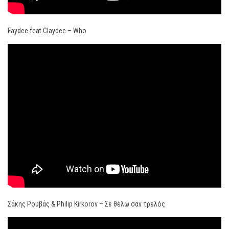
Faydee feat.Claydee – Who
Σάκης Ρουβάς & Philip Kirkorov – Σε θέλω σαν τρελός