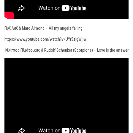
Πυξ Λαξ & Marc Almond – All my angels falling
https://www.youtube.com/watch?v=UYr5zIgWjIw
Φίλιππος Πλιάτσικας & Rudolf Schenker (Scorpions) – Love is the answer