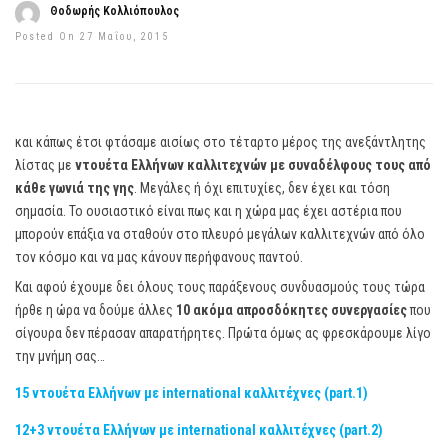
Θοδωρής Κολλιόπουλος
Posted On 27 Μαΐου, 2015
και κάπως έτσι φτάσαμε αισίως στο τέταρτο μέρος της ανεξάντλητης
λίστας με
ντουέτα Ελλήνων καλλιτεχνών με συναδέλφους τους από
κάθε γωνιά της γης
. Μεγάλες ή όχι επιτυχίες, δεν έχει και τόση
σημασία. Το ουσιαστικό είναι πως και η χώρα μας έχει αστέρια που
μπορούν επάξια να σταθούν στο πλευρό μεγάλων καλλιτεχνών από όλο
τον κόσμο και να μας κάνουν περήφανους παντού.
Και αφού έχουμε δει όλους τους παράξενους συνδυασμούς τους τώρα
ήρθε η ώρα να δούμε άλλες
10 ακόμα απροσδόκητες συνεργασίες
που
σίγουρα δεν πέρασαν απαρατήρητες. Πρώτα όμως ας φρεσκάρουμε λίγο
την μνήμη σας…
15 ντουέτα Eλλήνων με international καλλιτέχνες (part.1)
12+3 ντουέτα Ελλήνων με international καλλιτέχνες (part.2)