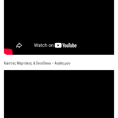
Κώστας Μαρτάκης & DesiSlava – Αγάπη μου