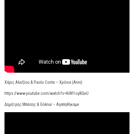
Χάρις Αλεξίου & Paolo Conte – Χρόνια (Anni)
https://www.youtube.com/watch?v=KiWl1oyBQeU
Δημήτρης Μπάσης & Göknur – Αγαπηθήκαμε