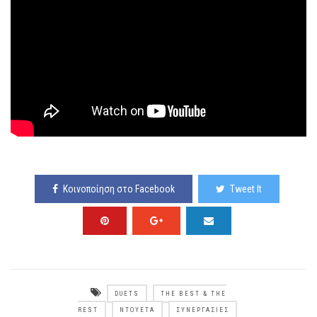
Κοινοποίηση στο Facebook
Tweet It
DUETS
THE BEST & THE
REST
ΝΤΟΥΈΤΑ
ΣΥΝΕΡΓΑΣΊΕΣ