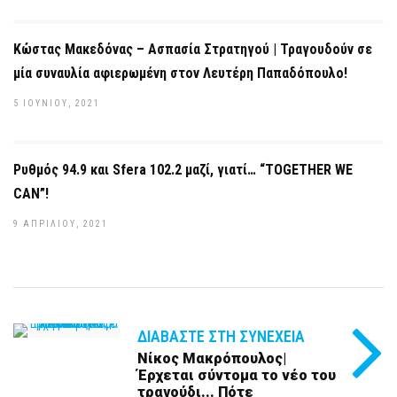
Κώστας Μακεδόνας – Ασπασία Στρατηγού | Τραγουδούν σε
μία συναυλία αφιερωμένη στον Λευτέρη Παπαδόπουλο!
5 ΙΟΥΝΊΟΥ, 2021
Ρυθμός 94.9 και Sfera 102.2 μαζί, γιατί… “ΤOGETHER WE
CAN”!
9 ΑΠΡΙΛΊΟΥ, 2021
ΔΙΑΒΆΣΤΕ ΣΤΗ ΣΥΝΈΧΕΙΑ
Νίκος Μακρόπουλος|
Έρχεται σύντομα το νέο του
τραγούδι... Πότε