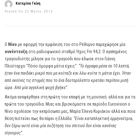
Κατερίνα Γκίνη
Posted On 22 Μαΐου, 2015
Ο
Νίνο
με αφορμή την εμφάνιση του στο Ρέθυμνο παραχώρησε μία
συνέντευξη
στο ραδιοφωνικό σταθμό Ήχος Fm 94,2. Ο αγαπημένος
τραγουδιστής μίλησε για το τραγούδι που έδωσε στον Γιάννη
Πλούταρχο “Πόσο όμορφα μάτια έχεις”:
“Το έγραψα μέσα σε 10 λεπτά,
ήταν ένα παιδάκι μικρό που με κοίταζε και λέω κοίτα τι μάτια έχει. Ήταν
από εκείνες τις στιγμές που το ένα δευτερόλεπτο κρατάει περίπου μισή
ώρα. Από μία αγγελική ψυχή βγήκε”.
Ακόμα αναφέρθηκε στη πρώτη του επαφή με τη μουσική αλλά και για τα
πρώτα του τραγούδια. Μιας και βρισκόμαστε σε περίοδο Eurovision ο
Νίνο σχολίασε την εκπρόσωπο μας, Μαρία Έλενα Κυριάκου αλλά και ποια
θέση πιστεύει πως θα πάρει η Ελλάδα:
“Είναι καταπληκτική ερμηνεύτρια,
δεν ξέρω αυτό είναι μία συζήτηση του σπιτιού δεν είναι κανένας
σίγουρος”.