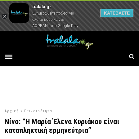
tralala.gr
Αρχική
Συνεντεύξεις
Ρεπορτάζ
ΚΑΤΕΒΑΣΤΕ
Ενημερωθείτε πρώτοι για
όλα τα μουσικά νέα
ΔΩΡΕΑΝ - στο Google Play
Αρχική
»
Επικαιρότητα
Νίνο: “Η Μαρία Έλενα Κυριάκου είναι
καταπληκτική ερμηνεύτρια”