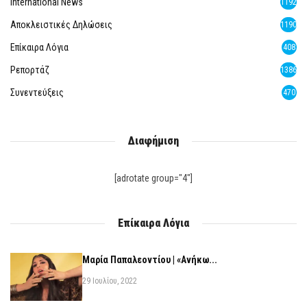
International News
1192
Αποκλειστικές Δηλώσεις
1190
Επίκαιρα Λόγια
408
Ρεπορτάζ
1386
Συνεντεύξεις
470
Διαφήμιση
[adrotate group="4"]
Επίκαιρα Λόγια
Μαρία Παπαλεοντίου | «Ανήκω...
29 Ιουλίου, 2022