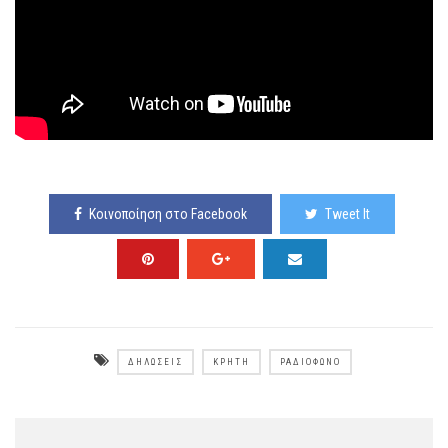
Κοινοποίηση στο Facebook
Tweet It
ΔΗΛΏΣΕΙΣ
ΚΡΉΤΗ
ΡΑΔΙΌΦΩΝΟ