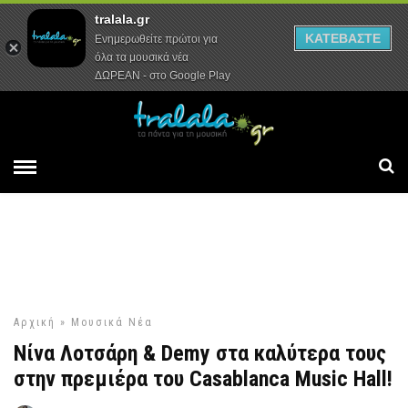
tralala.gr
Αρχική
Συνεντεύξεις
Ρεπορτάζ
ΚΑΤΕΒΑΣΤΕ
Ενημερωθείτε πρώτοι για
όλα τα μουσικά νέα
ΔΩΡΕΑΝ - στο Google Play
Αρχική
»
Μουσικά Νέα
Νίνα Λοτσάρη & Demy στα καλύτερα τους
στην πρεμιέρα του Casablanca Music Hall!