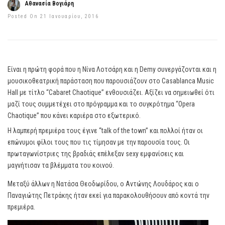
Αθανασία Βογιάρη
Posted On 21 Ιανουαρίου, 2016
Είναι η πρώτη φορά που η Νίνα Λοτσάρη και η Demy συνεργάζονται και η
μουσικοθεατρική παράσταση που παρουσιάζουν στο Casablanca Music
Hall με τίτλο “Cabaret Chaotique” ενθουσιάζει. Αξίζει να σημειωθεί ότι
μαζί τους συμμετέχει στο πρόγραμμα και το συγκρότημα “Opera
Chaotique” που κάνει καριέρα στο εξωτερικό.
Η λαμπερή πρεμιέρα τους έγινε “talk of the town” και πολλοί ήταν οι
επώνυμοι φίλοι τους που τις τίμησαν με την παρουσία τους. Οι
πρωταγωνίστριες της βραδιάς επέλεξαν sexy εμφανίσεις και
μαγνήτισαν τα βλέμματα του κοινού.
Μεταξύ άλλων η Νατάσα Θεοδωρίδου, ο Αντώνης Λουδάρος και ο
Παναγιώτης Πετράκης ήταν εκεί για παρακολουθήσουν από κοντά την
πρεμιέρα.