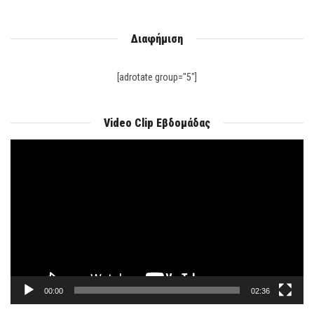
Διαφήμιση
[adrotate group="5"]
Video Clip Εβδομάδας
Πρόγραμμα
Αναπαραγωγής
Βίντεο
00:00
02:36