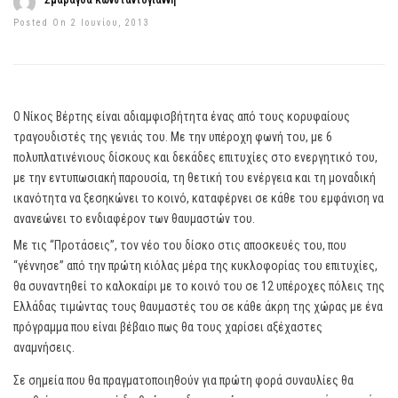
Σμαράγδα Κωνσταντογιάννη
Posted On 2 Ιουνίου, 2013
Ο Νίκος Βέρτης είναι αδιαμφισβήτητα ένας από τους κορυφαίους
τραγουδιστές της γενιάς του. Με την υπέροχη φωνή του, με 6
πολυπλατινένιους δίσκους και δεκάδες επιτυχίες στο ενεργητικό του,
με την εντυπωσιακή παρουσία, τη θετική του ενέργεια και τη μοναδική
ικανότητα να ξεσηκώνει το κοινό, καταφέρνει σε κάθε του εμφάνιση να
ανανεώνει το ενδιαφέρον των θαυμαστών του.
Με τις “Προτάσεις”, τον νέο του δίσκο στις αποσκευές του, που
“γέννησε” από την πρώτη κιόλας μέρα της κυκλοφορίας του επιτυχίες,
θα συναντηθεί το καλοκαίρι με το κοινό του σε 12 υπέροχες πόλεις της
Ελλάδας τιμώντας τους θαυμαστές του σε κάθε άκρη της χώρας με ένα
πρόγραμμα που είναι βέβαιο πως θα τους χαρίσει αξέχαστες
αναμνήσεις.
Σε σημεία που θα πραγματοποιηθούν για πρώτη φορά συναυλίες θα