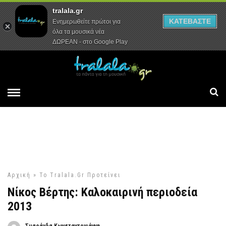
tralala.gr
Αρχική
Συνεντεύξεις
Ρεπορτάζ
ΚΑΤΕΒΑΣΤΕ
Ενημερωθείτε πρώτοι για
όλα τα μουσικά νέα
ΔΩΡΕΑΝ - στο Google Play
Αρχική
»
Το Tralala.gr Προτείνει
Νίκος Βέρτης: Καλοκαιρινή περιοδεία
2013