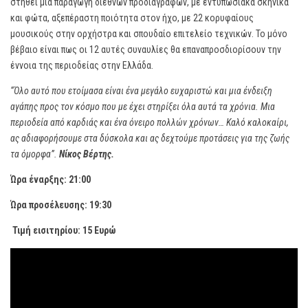
στηθεί μια παραγωγή διεθνών προδιαγραφών, με εντυπωσιακά σκηνικά
και φώτα, αξεπέραστη ποιότητα στον ήχο, με 22 κορυφαίους
μουσικούς στην ορχήστρα και σπουδαίο επιτελείο τεχνικών. Το μόνο
βέβαιο είναι πως οι 12 αυτές συναυλίες θα επαναπροσδιορίσουν την
έννοια της περιοδείας στην Ελλάδα.
“Όλο αυτό που ετοίμασα είναι ένα μεγάλο ευχαριστώ και μια ένδειξη
αγάπης προς τον κόσμο που με έχει στηρίξει όλα αυτά τα χρόνια. Μια
περιοδεία από καρδιάς και ένα όνειρο πολλών χρόνων… Καλό καλοκαίρι,
ας αδιαφορήσουμε στα δύσκολα και ας δεχτούμε προτάσεις για της ζωής
τα όμορφα”.
Νίκος Βέρτης.
Ώρα έναρξης: 21:00
Ώρα προσέλευσης: 19:30
Τιμή εισιτηρίου: 15 Ευρώ