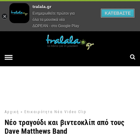
tralala.gr
Αρχική
Συνεντεύξεις
Ρεπορτάζ
ΚΑΤΕΒΑΣΤΕ
Ενημερωθείτε πρώτοι για
όλα τα μουσικά νέα
ΔΩΡΕΑΝ - στο Google Play
Αρχική
»
Επικαιρότητα
Νέα Video Clip
Νέο τραγούδι και βιντεοκλίπ από τους
Dave Matthews Band