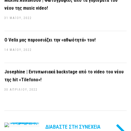
Μελίνα Ασλανίδου | Φωτογραφίες από τα γυρίσματα του
νέου της music video!
31 ΜΑΪ́ΟΥ, 2022
Ο Velix μας παρουσιάζει την «αθωότητά» του!
14 ΜΑΪ́ΟΥ, 2022
Josephine | Εντυπωσιακά backstage από το video του νέου
της hit «Tilefono»!
30 ΑΠΡΙΛΊΟΥ, 2022
ΔΙΑΒΆΣΤΕ ΣΤΗ ΣΥΝΈΧΕΙΑ