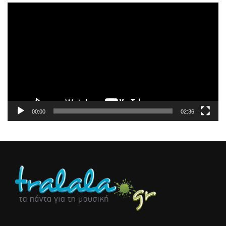
Πρόγραμμα
Αναπαραγωγής
Βίντεο
00:00
02:36