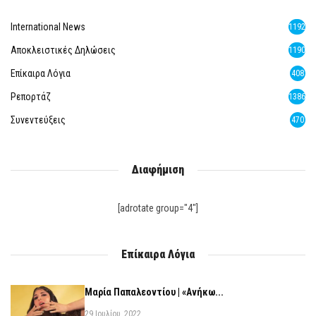
International News
1192
Αποκλειστικές Δηλώσεις
1190
Επίκαιρα Λόγια
408
Ρεπορτάζ
1386
Συνεντεύξεις
470
Διαφήμιση
[adrotate group="4"]
Επίκαιρα Λόγια
Μαρία Παπαλεοντίου | «Ανήκω...
29 Ιουλίου, 2022