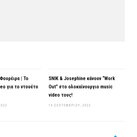
Φουρέιρα | Το
SNIK & Josephine κάνουν “Work
eo για το ντουέτο
Out” στο ολοκαίνουργιο music
video τους!
2022
14 ΣΕΠΤΕΜΒΡΊΟΥ, 2022