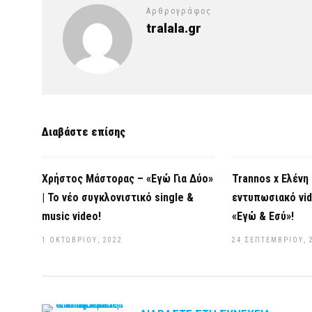
Αρθρογράφος
tralala.gr
Διαβάστε επίσης
Χρήστος Μάστορας – «Εγώ Για Δύο»
Trannos x Ελένη 
| Το νέο συγκλονιστικό single &
εντυπωσιακό vid
music video!
«Εγώ & Εσύ»!
1 ΟΚΤΩΒΡΊΟΥ, 2022
24 ΣΕΠΤΕΜΒΡΊΟΥ, 