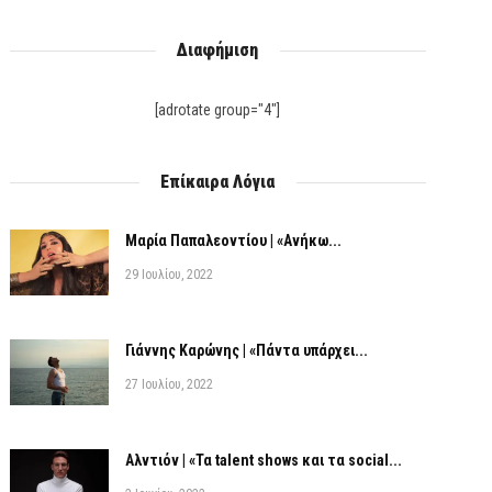
Διαφήμιση
[adrotate group="4"]
Επίκαιρα Λόγια
Μαρία Παπαλεοντίου | «Ανήκω...
29 Ιουλίου, 2022
Γιάννης Καρώνης | «Πάντα υπάρχει...
27 Ιουλίου, 2022
Αλντιόν | «Τα talent shows και τα social...