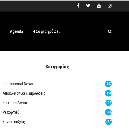
s
Agenda
Η Σοφία γράφει…
Κατηγορίες
International News
1192
Αποκλειστικές Δηλώσεις
1190
Επίκαιρα Λόγια
408
Ρεπορτάζ
1386
Συνεντεύξεις
470