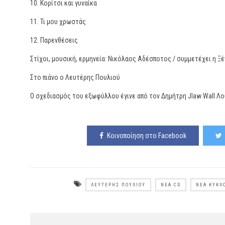
10. Κορίτσι και γυναίκα
11. Τι μου χρωστάς
12. Παρενθέσεις
Στίχοι, μουσική, ερμηνεία: Νικόλαος Αδέσποτος / συμμετέχει η Ξένι
Στο πιάνο ο Λευτέρης Πουλιού
Ο σχεδιασμός του εξωφύλλου έγινε από τον Δημήτρη Jlaw Wall Λο
Κοινοποίηση στο Facebook
ΛΕΥΤΈΡΗΣ ΠΟΥΛΙΟΎ
ΝΈΑ CD
ΝΈΑ ΚΥΚΛ