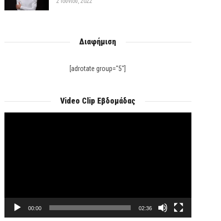
2 Ιουνίου, 2022
Διαφήμιση
[adrotate group="5"]
Video Clip Εβδομάδας
Πρόγραμμα
Αναπαραγωγής
Βίντεο
00:00
02:36