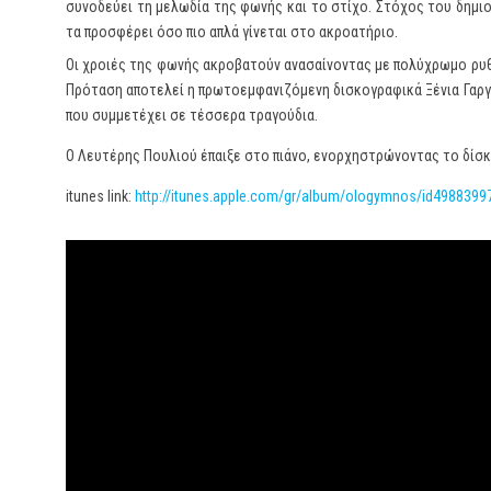
συνοδεύει τη μελωδία της φωνής και το στίχο. Στόχος του δημιο
τα προσφέρει όσο πιο απλά γίνεται στο ακροατήριο.
Οι χροιές της φωνής ακροβατούν ανασαίνοντας με πολύχρωμο ρυθμ
Πρόταση αποτελεί η πρωτοεμφανιζόμενη δισκογραφικά Ξένια Γαργά
που συμμετέχει σε τέσσερα τραγούδια.
Ο Λευτέρης Πουλιού έπαιξε στο πιάνο, ενορχηστρώνοντας το δίσκο
itunes link:
http://itunes.apple.com/gr/album/ologymnos/id4988399