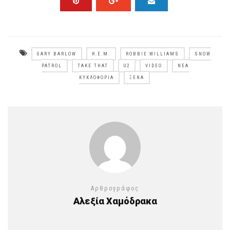
GARY BARLOW
R.E.M.
ROBBIE WILLIAMS
SNOW
PATROL
TAKE THAT
U2
VIDEO
ΝΈΑ
ΚΥΚΛΟΦΟΡΊΑ
ΞΈΝΑ
Αρθρογράφος
Αλεξία Χαμόδρακα