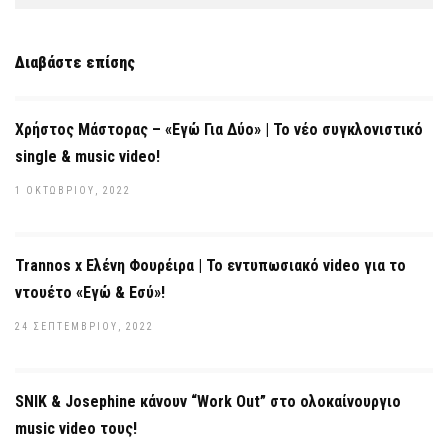
Διαβάστε επίσης
Χρήστος Μάστορας – «Εγώ Για Δύο» | Το νέο συγκλονιστικό
single & music video!
1 ΟΚΤΩΒΡΊΟΥ, 2022
Trannos x Ελένη Φουρέιρα | Το εντυπωσιακό video για το
ντουέτο «Εγώ & Εσύ»!
24 ΣΕΠΤΕΜΒΡΊΟΥ, 2022
SNIK & Josephine κάνουν “Work Out” στο ολοκαίνουργιο
music video τους!