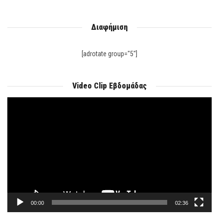
Διαφήμιση
[adrotate group="5"]
Video Clip Εβδομάδας
Πρόγραμμα
Αναπαραγωγής
Βίντεο
00:00
02:36