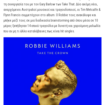
τη συνεργασία του με τον Gary Barlow των Take That. Δύο ακόμη νέοι,
ανερχόμενοι Αυστραλοί μουσικοί και τραγουδοποιοί, οι Tim Metcalfe &
Flynn Francis συμμετέχουν στο album. Ο Robbie τους ανακάλυψε και
μπήκε μαζί τους σε μια διαδικασία brainstorming από όπου μέσα σε 10
μέρες ξεπήδησαν 14 επικά τραγούδια με δυνατή και χαρούμενη μελωδία
που αν μη τι άλλο καταλάβαινες πως είναι hit singles.