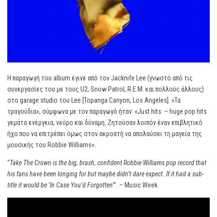
Η παραγωγή του album έγινε από τον Jacknife Lee (γνωστό από τις
συνεργασίες του με τους U2, Snow Patrol, R.E.M. και πολλούς άλλους)
στο garage studio του Lee [Topanga Canyon, Los Angeles]. «Τα
τραγούδια», σύμφωνα με τον παραγωγό ήταν: «Just hits ­ – huge pop hits
γεμάτα ενέργεια, νεύρο και δύναμη. Ζητούσαν λοιπόν έναν επιβλητικό
ήχο που να επιτρέπει όμως στον ακροατή να απολαύσει τη μαγεία της
μουσικής του Robbie Williams».
“
Take The Crown is the big, brash, confident Robbie Williams pop record that
his fans have been longing for but maybe didn’t dare expect. If it had a sub-
title it would be ’In Case You’d Forgotten
’”. – Music Week