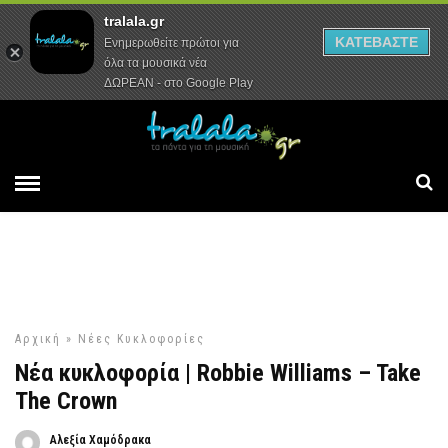
tralala.gr
Αρχική
Συνεντεύξεις
Ρεπορτάζ
ΚΑΤΕΒΑΣΤΕ
Ενημερωθείτε πρώτοι για
όλα τα μουσικά νέα
ΔΩΡΕΑΝ - στο Google Play
Αρχική
»
Νέες Κυκλοφορίες
Νέα κυκλοφορία | Robbie Williams – Take
The Crown
Αλεξία Χαμόδρακα