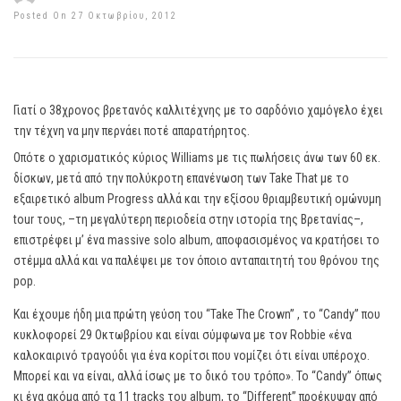
Posted On 27 Οκτωβρίου, 2012
Γιατί ο 38χρονος βρετανός καλλιτέχνης με το σαρδόνιο χαμόγελο έχει
την τέχνη να μην περνάει ποτέ απαρατήρητος.
Οπότε ο χαρισματικός κύριος Williams με τις πωλήσεις άνω των 60 εκ.
δίσκων, μετά από την πολύκροτη επανένωση των Take That με το
εξαιρετικό album Progress αλλά και την εξίσου θριαμβευτική ομώνυμη
tour τους, –τη μεγαλύτερη περιοδεία στην ιστορία της Βρετανίας–,
επιστρέφει μ’ ένα massive solo album, αποφασισμένος να κρατήσει το
στέμμα αλλά και να παλέψει με τον όποιο ανταπαιτητή του θρόνου της
pop.
Και έχουμε ήδη μια πρώτη γεύση του “Take The Crown” , το “Candy” που
κυκλοφορεί 29 Οκτωβρίου και είναι σύμφωνα με τον Robbie «ένα
καλοκαιρινό τραγούδι για ένα κορίτσι που νομίζει ότι είναι υπέροχο.
Μπορεί και να είναι, αλλά ίσως με το δικό του τρόπο». Το “Candy” όπως
κι ένα ακόμα από τα 11 tracks του album, το “Different” προέκυψαν από