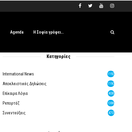
s
Agenda
Η Σοφία γράφει…
Κατηγορίες
International News
1192
Αποκλειστικές Δηλώσεις
1190
Επίκαιρα Λόγια
408
Ρεπορτάζ
1386
Συνεντεύξεις
470