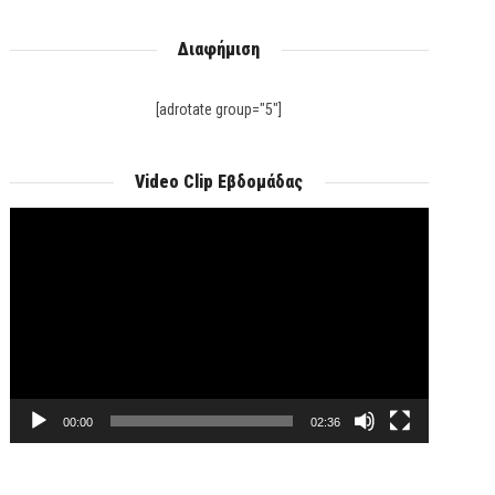
Διαφήμιση
[adrotate group="5"]
Video Clip Εβδομάδας
Πρόγραμμα
Αναπαραγωγής
Βίντεο
00:00
02:36