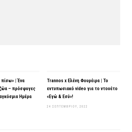
 πίσω» | Ένα
Trannos x Ελένη Φουρέιρα | Το
 ζώα – πρόσφυγες
εντυπωσιακό video για το ντουέτο
αγκόσμια Ημέρα
«Εγώ & Εσύ»!
24 ΣΕΠΤΕΜΒΡΊΟΥ, 2022
2