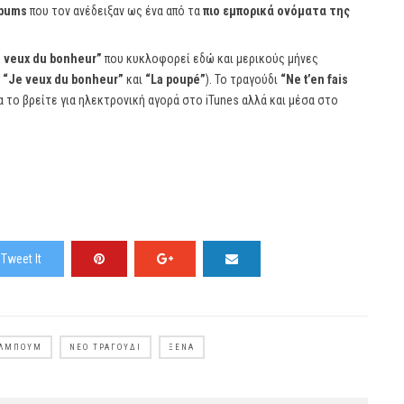
lbums
που τον ανέδειξαν ως ένα από τα
πιο εμπορικά ονόματα της
 veux du bonheur”
που κυκλοφορεί εδώ και μερικούς μήνες
 “Je veux du bonheur”
και
“La poupé”
). To τραγούδι
“Ne t’en fais
α το βρείτε για ηλεκτρονική αγορά στο iTunes αλλά και μέσα στο
Tweet It
ΆΛΜΠΟΥΜ
ΝΈΟ ΤΡΑΓΟΎΔΙ
ΞΈΝΑ