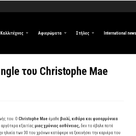
Καλλιτέχνες
Αφιερώματα
Στήλες
International new
single του Christophe Mae
ωής του. O
Christophe Mae
έμαθε
βιολί, κιθάρα και φυσαρμόνικα
ε αργότερα εξαιτίας
μιας χρόνιας ασθένειας,
δεν το έβαλε ποτέ
ην ηλικία των 30 του χρόνων κατάφερε να ξεκινήσει την καριέρα του