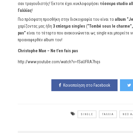
σαν τραγουδιστής! Έκτοτε έχει κυκλοφορήσει
τέσσερα studio a
Γαλλίας
!
Πιο πρόσφατη προσθήκη στην δισκογραφία του είναι το
album “Je
χαρίζοντας μας ήδη
3 επίσημα singles
(
“Tombé sous le charme”,
pas”
είναι το τέταρτο που ανακοινώνεται ως single και μπορείτε ν
προαναφερθέν album του!
Christophe Mae – Ne t’en fais pas
http://www.youtube.com/watch?v=fSaUFRA7hqs
Κοινοποίηση στο Facebook
SINGLE
ΓΑΛΛΊΑ
ΝΈΟ 