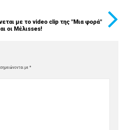
ται με το video clip της ''Μια φορά''
αι οι Μέλιsses!
 σημειώνονται με
*