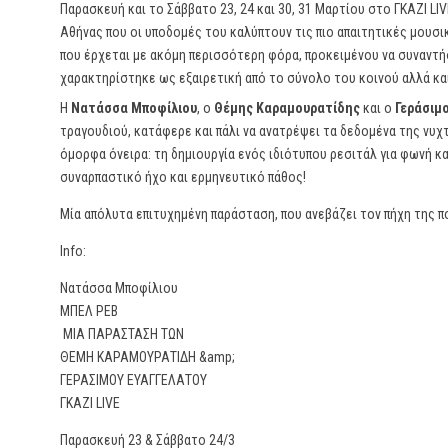
Παρασκευή και το Σάββατο 23, 24 και 30, 31 Μαρτίου στο ΓΚΑΖΙ LI
Αθήνας που οι υποδομές του καλύπτουν τις πιο απαιτητικές μουσι
που έρχεται με ακόμη περισσότερη φόρα, προκειμένου να συναντή
χαρακτηρίστηκε ως εξαιρετική από το σύνολο του κοινού αλλά και
Η
Νατάσσα Μποφίλιου
, ο
Θέμης Καραμουρατίδης
και ο
Γεράσιμ
τραγουδιού, κατάφερε και πάλι να ανατρέψει τα δεδομένα της νυχτ
όμορφα όνειρα: τη δημιουργία ενός ιδιότυπου ρεσιτάλ για φωνή κ
συναρπαστικό ήχο και ερμηνευτικό πάθος!
Μία απόλυτα επιτυχημένη παράσταση, που ανεβάζει τον πήχη της π
Info:
Νατάσσα Μποφίλιου
ΜΠΕΛ ΡΕΒ
ΜΙΑ ΠΑΡΑΣΤΑΣΗ ΤΩΝ
ΘΕΜΗ ΚΑΡΑΜΟΥΡΑΤΙΔΗ &amp;
ΓΕΡΑΣΙΜΟΥ ΕΥΑΓΓΕΛΑΤΟΥ
ΓΚΑΖΙ LIVE
Παρασκευή 23 & Σάββατο 24/3