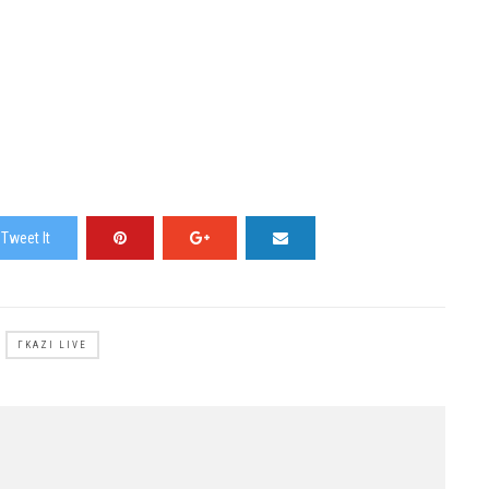
Tweet It
ΓΚΆΖΙ LIVE