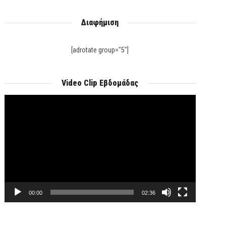
Διαφήμιση
[adrotate group="5"]
Video Clip Εβδομάδας
Πρόγραμμα
Αναπαραγωγής
Βίντεο
00:00
02:36