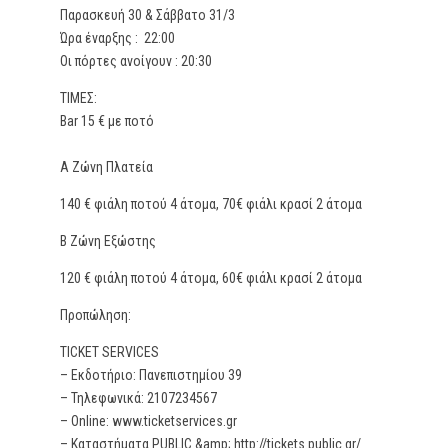
Παρασκευή 30 & Σάββατο 31/3
Ώρα έναρξης : 22:00
Οι πόρτες ανοίγουν : 20:30
ΤΙΜΕΣ:
Βar 15 € με ποτό
Α Ζώνη Πλατεία
140 € φιάλη ποτού 4 άτομα, 70€ φιάλι κρασί 2 άτομα
Β Ζώνη Εξώστης
120 € φιάλη ποτού 4 άτομα, 60€ φιάλι κρασί 2 άτομα
Προπώληση:
TICKET SERVICES
– Εκδοτήριο: Πανεπιστημίου 39
– Τηλεφωνικά: 2107234567
– Online: www.ticketservices.gr
– Καταστήματα PUBLIC &amp; http://tickets.public.gr/