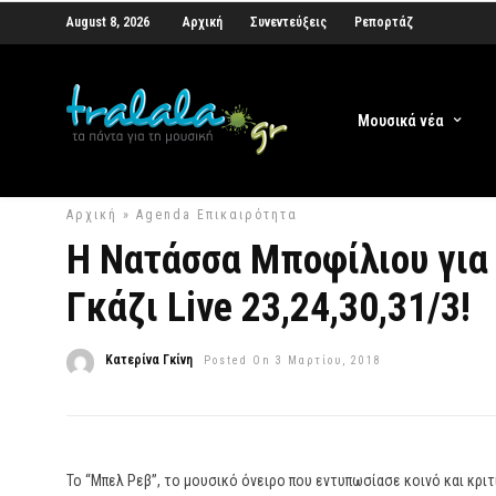
August 8, 2026
Αρχική
Συνεντεύξεις
Ρεπορτάζ
Μουσικά νέα
Αρχική
»
Agenda
Επικαιρότητα
Η Νατάσσα Μποφίλιου για
Γκάζι Live 23,24,30,31/3!
Κατερίνα Γκίνη
Posted On 3 Μαρτίου, 2018
Το “Μπελ Ρεβ”, το μουσικό όνειρο που εντυπωσίασε κοινό και κριτ