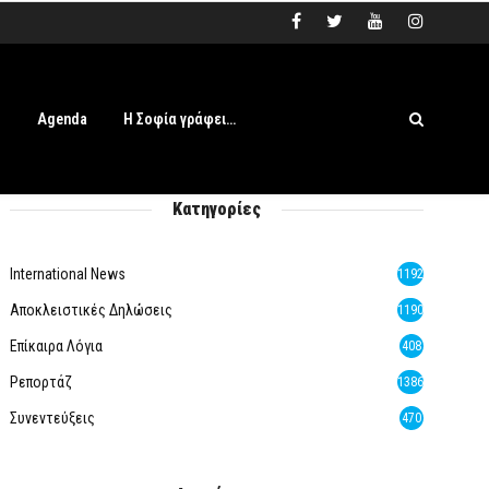
s
Agenda
Η Σοφία γράφει…
Κατηγορίες
International News
1192
Αποκλειστικές Δηλώσεις
1190
Επίκαιρα Λόγια
408
Ρεπορτάζ
1386
Συνεντεύξεις
470