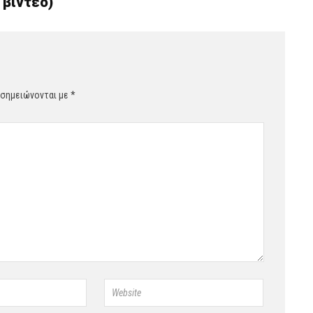
 βίντεο)
 σημειώνονται με
*