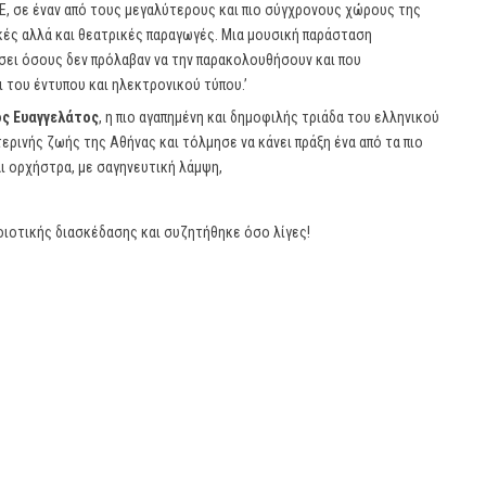
VE, σε έναν από τους μεγαλύτερους και πιο σύγχρονους χώρους της
κές αλλά και θεατρικές παραγωγές. Μια μουσική παράσταση
σει όσους δεν πρόλαβαν να την παρακολουθήσουν και που
 του έντυπου και ηλεκτρονικού τύπου.’
ος Ευαγγελάτος
, η πιο αγαπημένη και δημοφιλής τριάδα του ελληνικού
ερινής ζωής της Αθήνας και τόλμησε να κάνει πράξη ένα από τα πιο
αι ορχήστρα, με σαγηνευτική λάμψη,
οιοτικής διασκέδασης και συζητήθηκε όσο λίγες!