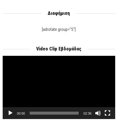
Διαφήμιση
[adrotate group="5"]
Video Clip Εβδομάδας
Πρόγραμμα
Αναπαραγωγής
Βίντεο
00:00
02:36