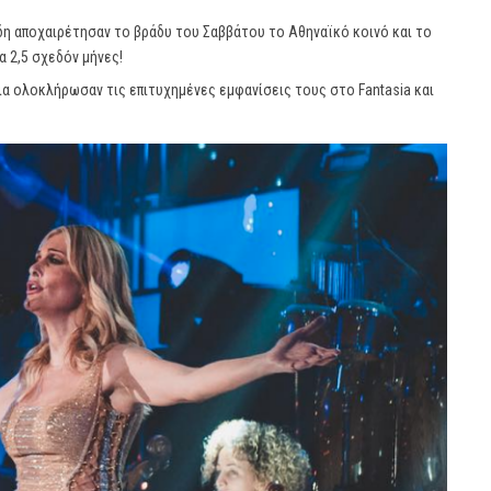
η αποχαιρέτησαν το βράδυ του Σαββάτου το Αθηναϊκό κοινό και το
α 2,5 σχεδόν μήνες!
εια ολοκλήρωσαν τις επιτυχημένες εμφανίσεις τους στο Fantasia και