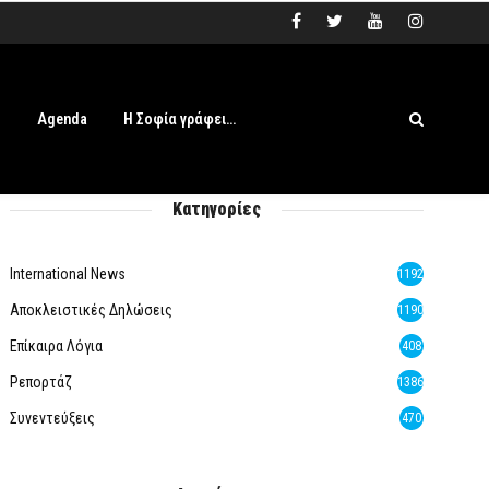
s
Agenda
Η Σοφία γράφει…
Κατηγορίες
International News
1192
Αποκλειστικές Δηλώσεις
1190
Επίκαιρα Λόγια
408
Ρεπορτάζ
1386
Συνεντεύξεις
470