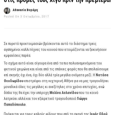
στις πρόβες τους λίγο πριν την πρεμιέρα!
Αθανασία Βογιάρη
Posted On 3 Οκτωβρίου, 2017
Σε πυρετό προετοιμασιών βρίσκονται αυτό το διάστημα τρεις
αγαπημένοι καλλιτέχνες του κοινού που ετοιμάζονται να ξεκινήσουν
εμφανίσεις παρέα.
Το σχήμα αυτό είναι σίγουρα ένα από τα πιο πολυαναμενόμενα του
φετινού χειμώνα και είναι από τις σπάνιες φορές που θα απολαύσουμε
επί σκηνής όχι ένα, όχι δύο αλλά τρία μεγάλα ονόματα μαζί. Η
Νατάσα
Θεοδωρίδου
επιστρέφει στη νυχτερινή Αθήνα για να μας τραγουδήσει
μοναδικά όλες τις μεγάλες κι ανεξίτηλες στο χρόνο επιτυχίες, ενώ
δίπλα της θα έχει την υπέροχη
Μελίνα Ασλανίδου
που το κοινό
λατρεύει αλλά και τον εξαιρετικό τραγουδοποιό
Γιώργο
Παπαδόπουλο
.
Πρόκειται για τρεις καλούς φίλους που από τη σκηνή της
Ιεράς Οδού