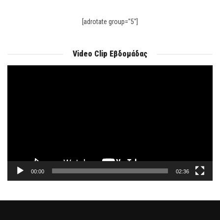
[adrotate group="5"]
Video Clip Εβδομάδας
Πρόγραμμα
Αναπαραγωγής
Βίντεο
00:00
02:36