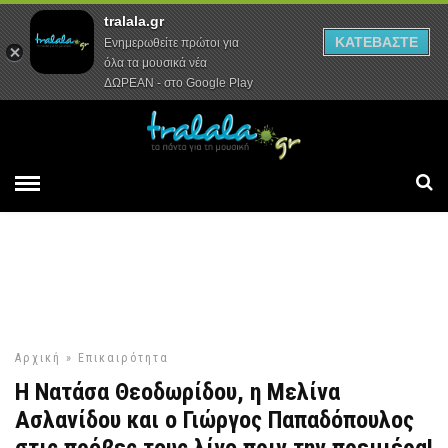
tralala.gr
Αρχική
Συνεντεύξεις
Ρεπορτάζ
ΚΑΤΕΒΑΣΤΕ
Ενημερωθείτε πρώτοι για
όλα τα μουσικά νέα
ΔΩΡΕΑΝ - στο Google Play
Αρχική
»
Επικαιρότητα
Η Νατάσα Θεοδωρίδου, η Μελίνα
Ασλανίδου και ο Γιώργος Παπαδόπουλος